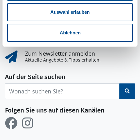
Nehmen Sie Kontakt zu uns auf
Auswahl erlauben
0800-358 75 28
Täglich von 9 bis 22 Uhr für Sie da.
Ablehnen
Zum Kontaktformular
Wir freuen uns auf Ihre Nachricht.
Zum Newsletter anmelden
Aktuelle Angebote & Tipps erhalten.
Auf der Seite suchen
Suc
Folgen Sie uns auf diesen Kanälen