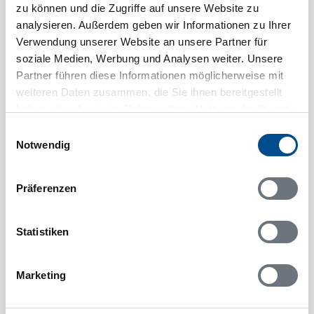
zu können und die Zugriffe auf unsere Website zu
analysieren. Außerdem geben wir Informationen zu Ihrer
Verwendung unserer Website an unsere Partner für
soziale Medien, Werbung und Analysen weiter. Unsere
Partner führen diese Informationen möglicherweise mit
weiteren Daten zusammen, die Sie ihnen bereitgestellt
haben oder die sie im Rahmen Ihrer Nutzung der Dienste
gesammelt haben.
4 Personen
Einwilligungsauswahl
Notwendig
2 Haustiere
pro Woche ab
318 €
2 Schlafzimmer
Präferenzen
1,5 km zum Wasser
Statistiken
DanCenter
dnc43954
Marketing
1