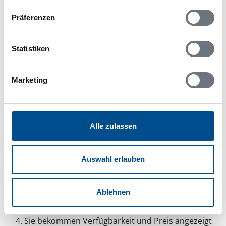
Skriptblocker/AdBlocker aktiviert zu sein!
Präferenzen
Das Bereitstellen und Ausführen einiger
Funktionen wird dadurch auf dieser Seite
verhindert. Um die Funktionen nutzen zu können,
Statistiken
deaktivieren Sie bitte den Blocker für diese Seite
oder setzen sie auf Ihre Whitelist.
Marketing
Hinweis:
Nachdem Sie Ihre Erlaubnis gegeben
haben, können Sie weiterhin selbst bestimmen,
welche Funktionen genutzt werden sollen.
Alle zulassen
Belegungskalender
Auswahl erlauben
Reisedauer auswählen
Ablehnen
Anzahl Reisende auswählen
Anreisetag im Belegungskalender anklicken
Sie bekommen Verfügbarkeit und Preis angezeigt