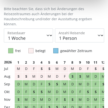
Bitte beachten Sie, dass sich bei Änderungen des
Reisezeitraumes auch Änderungen bei der
Hausbeschreibung und/oder der Ausstattung ergeben
können.
Reisedauer
Anzahl Reisende
frei
belegt
gewählter Zeitraum
2026
1
2
3
4
5
6
7
8
9
10
11
12
M
D
F
S
S
M
D
M
D
F
S
S
S
S
M
D
M
D
F
S
S
M
D
M
D
M
D
F
S
S
M
D
M
D
F
S
D
F
S
S
M
D
M
D
F
S
S
M
S
M
D
M
D
F
S
S
M
D
M
D
D
M
D
F
S
S
M
D
M
D
F
S