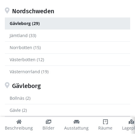
Nordschweden
Gävleborg (29)
Jämtland (33)
Norrbotten (15)
Västerbotten (12)
Västernorrland (19)
Gävleborg
Bollnäs (2)
Gävle (2)
Ljusdal (10)
Beschreibung
Bilder
Ausstattung
Räume
Lagep
Nordanstig (2)