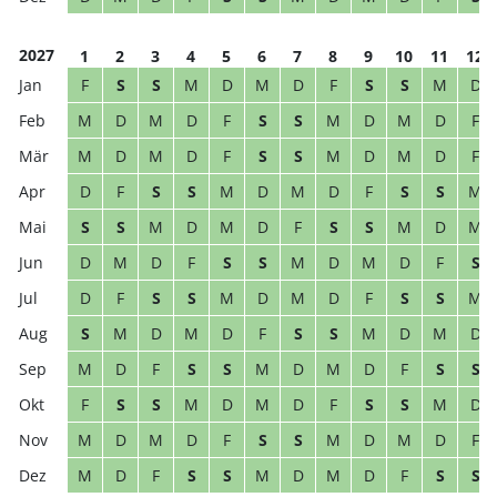
2027
1
2
3
4
5
6
7
8
9
10
11
12
F
S
S
M
D
M
D
F
S
S
M
D
M
D
M
D
F
S
S
M
D
M
D
F
M
D
M
D
F
S
S
M
D
M
D
F
D
F
S
S
M
D
M
D
F
S
S
M
S
S
M
D
M
D
F
S
S
M
D
M
D
M
D
F
S
S
M
D
M
D
F
S
D
F
S
S
M
D
M
D
F
S
S
M
S
M
D
M
D
F
S
S
M
D
M
D
M
D
F
S
S
M
D
M
D
F
S
S
F
S
S
M
D
M
D
F
S
S
M
D
M
D
M
D
F
S
S
M
D
M
D
F
M
D
F
S
S
M
D
M
D
F
S
S