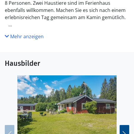
8 Personen. Zwei Haustiere sind im Ferienhaus
ebenfalls willkommen. Machen Sie es sich nach einem
erlebnisreichen Tag gemeinsam am Kamin gemütlich.
Genießen Sie das Leben im Freien auf der Veranda und
Mehr anzeigen
im privaten Garten.
Den Fjord und eine Badestelle haben Sie hier direkt vor
Hausbilder
der Haustür, ein Ruderboot gehört zum Haus.
Genießen Sie Ihren Aufenthalt in
diesem einladenden Ferienhaus.