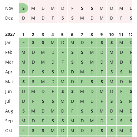
S
M
D
M
D
F
S
S
M
D
M
D
D
M
D
F
S
S
M
D
M
D
F
S
2027
1
2
3
4
5
6
7
8
9
10
11
12
F
S
S
M
D
M
D
F
S
S
M
D
M
D
M
D
F
S
S
M
D
M
D
F
M
D
M
D
F
S
S
M
D
M
D
F
D
F
S
S
M
D
M
D
F
S
S
M
S
S
M
D
M
D
F
S
S
M
D
M
D
M
D
F
S
S
M
D
M
D
F
S
D
F
S
S
M
D
M
D
F
S
S
M
S
M
D
M
D
F
S
S
M
D
M
D
M
D
F
S
S
M
D
M
D
F
S
S
F
S
S
M
D
M
D
F
S
S
M
D