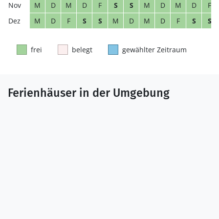
M
D
M
D
F
S
S
M
D
M
D
F
M
D
F
S
S
M
D
M
D
F
S
S
frei
belegt
gewählter Zeitraum
Ferienhäuser in der Umgebung