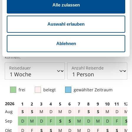
Reisedauer auswählen
Alle zulassen
Anzahl Reisende auswählen
Anreisetag im Belegungskalender anklicken
Sie bekommen Verfügbarkeit und Preis angezeigt
Auswahl erlauben
Bitte beachten Sie, dass sich bei Änderungen des
Ablehnen
Reisezeitraumes auch Änderungen bei der
Hausbeschreibung und/oder der Ausstattung ergeben
können.
Reisedauer
Anzahl Reisende
frei
belegt
gewählter Zeitraum
2026
1
2
3
4
5
6
7
8
9
10
11
12
S
S
M
D
M
D
F
S
S
M
D
M
D
M
D
F
S
S
M
D
M
D
F
S
D
F
S
S
M
D
M
D
F
S
S
M