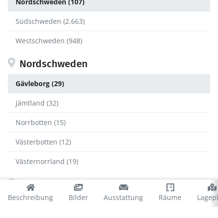
Nordschweden (107)
Südschweden (2.663)
Westschweden (948)
Nordschweden
Gävleborg (29)
Jämtland (32)
Norrbotten (15)
Västerbotten (12)
Västernorrland (19)
Gävleborg
Beschreibung
Bilder
Ausstattung
Räume
Lagep
Bollnäs (2)