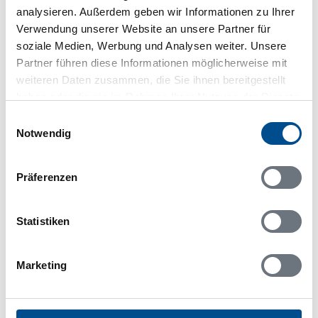
analysieren. Außerdem geben wir Informationen zu Ihrer
Verwendung unserer Website an unsere Partner für
soziale Medien, Werbung und Analysen weiter. Unsere
Partner führen diese Informationen möglicherweise mit
In Ihrem Browser scheint ein
Skriptblocker/AdBlocker aktiviert zu sein!
weiteren Daten zusammen, die Sie ihnen bereitgestellt
haben oder die sie im Rahmen Ihrer Nutzung der Dienste
Das Bereitstellen und Ausführen einiger
gesammelt haben.
Funktionen wird dadurch auf dieser Seite
Einwilligungsauswahl
verhindert. Um die Funktionen nutzen zu können,
Notwendig
deaktivieren Sie bitte den Blocker für diese Seite
oder setzen sie auf Ihre Whitelist.
Präferenzen
Hinweis:
Nachdem Sie Ihre Erlaubnis gegeben
haben, können Sie weiterhin selbst bestimmen,
welche Funktionen genutzt werden sollen.
Statistiken
Marketing
Belegungskalender