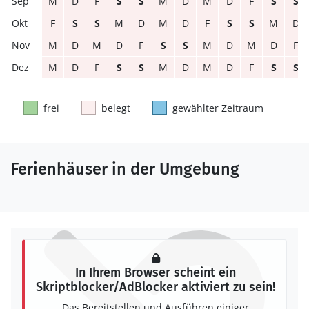
M
D
F
S
S
M
D
M
D
F
S
S
F
S
S
M
D
M
D
F
S
S
M
D
M
D
M
D
F
S
S
M
D
M
D
F
M
D
F
S
S
M
D
M
D
F
S
S
frei
belegt
gewählter Zeitraum
Ferienhäuser in der Umgebung
In Ihrem Browser scheint ein
Skriptblocker/AdBlocker aktiviert zu sein!
Das Bereitstellen und Ausführen einiger