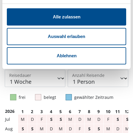
Reisedauer auswählen
Alle zulassen
Anzahl Reisende auswählen
Anreisetag im Belegungskalender anklicken
Sie bekommen Verfügbarkeit und Preis angezeigt
Auswahl erlauben
Bitte beachten Sie, dass sich bei Änderungen des
Reisezeitraumes auch Änderungen bei der
Ablehnen
Hausbeschreibung und/oder der Ausstattung ergeben
können.
Reisedauer
Anzahl Reisende
frei
belegt
gewählter Zeitraum
2026
1
2
3
4
5
6
7
8
9
10
11
12
M
D
F
S
S
M
D
M
D
F
S
S
S
S
M
D
M
D
F
S
S
M
D
M