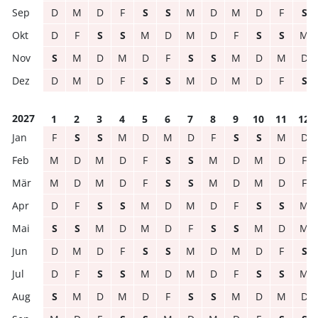
D
M
D
F
S
S
M
D
M
D
F
S
D
F
S
S
M
D
M
D
F
S
S
M
S
M
D
M
D
F
S
S
M
D
M
D
D
M
D
F
S
S
M
D
M
D
F
S
2027
1
2
3
4
5
6
7
8
9
10
11
12
F
S
S
M
D
M
D
F
S
S
M
D
M
D
M
D
F
S
S
M
D
M
D
F
M
D
M
D
F
S
S
M
D
M
D
F
D
F
S
S
M
D
M
D
F
S
S
M
S
S
M
D
M
D
F
S
S
M
D
M
D
M
D
F
S
S
M
D
M
D
F
S
D
F
S
S
M
D
M
D
F
S
S
M
S
M
D
M
D
F
S
S
M
D
M
D