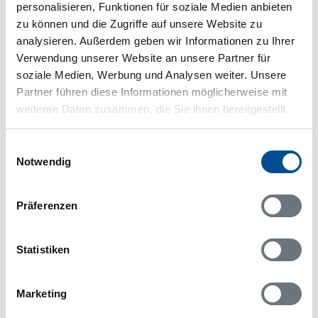
personalisieren, Funktionen für soziale Medien anbieten
zu können und die Zugriffe auf unsere Website zu
analysieren. Außerdem geben wir Informationen zu Ihrer
Verwendung unserer Website an unsere Partner für
soziale Medien, Werbung und Analysen weiter. Unsere
In Ihrem Browser scheint ein
Partner führen diese Informationen möglicherweise mit
Skriptblocker/AdBlocker aktiviert zu sein!
weiteren Daten zusammen, die Sie ihnen bereitgestellt
Das Bereitstellen und Ausführen einiger
haben oder die sie im Rahmen Ihrer Nutzung der Dienste
Funktionen wird dadurch auf dieser Seite
gesammelt haben.
Einwilligungsauswahl
verhindert. Um die Funktionen nutzen zu können,
Notwendig
deaktivieren Sie bitte den Blocker für diese Seite
oder setzen sie auf Ihre Whitelist.
Präferenzen
Hinweis:
Nachdem Sie Ihre Erlaubnis gegeben
haben, können Sie weiterhin selbst bestimmen,
welche Funktionen genutzt werden sollen.
Statistiken
Marketing
Belegungskalender