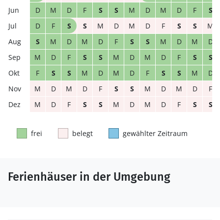
D
M
D
F
S
S
M
D
M
D
F
S
D
F
S
S
M
D
M
D
F
S
S
M
S
M
D
M
D
F
S
S
M
D
M
D
M
D
F
S
S
M
D
M
D
F
S
S
F
S
S
M
D
M
D
F
S
S
M
D
M
D
M
D
F
S
S
M
D
M
D
F
M
D
F
S
S
M
D
M
D
F
S
S
frei
belegt
gewählter Zeitraum
Ferienhäuser in der Umgebung