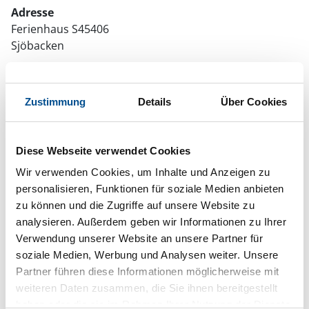
Adresse
Ferienhaus S45406
Sjöbacken
662 96 Svanskog
Zustimmung
Details
Über Cookies
Diese Webseite verwendet Cookies
In Ihrem Browser scheint ein
Skriptblocker/AdBlocker aktiviert zu sein!
Wir verwenden Cookies, um Inhalte und Anzeigen zu
personalisieren, Funktionen für soziale Medien anbieten
Das Bereitstellen und Ausführen einiger
zu können und die Zugriffe auf unsere Website zu
Funktionen wird dadurch auf dieser Seite
analysieren. Außerdem geben wir Informationen zu Ihrer
verhindert. Um die Funktionen nutzen zu können,
deaktivieren Sie bitte den Blocker für diese Seite
Verwendung unserer Website an unsere Partner für
oder setzen sie auf Ihre Whitelist.
soziale Medien, Werbung und Analysen weiter. Unsere
Partner führen diese Informationen möglicherweise mit
Hinweis:
Nachdem Sie Ihre Erlaubnis gegeben
weiteren Daten zusammen, die Sie ihnen bereitgestellt
haben, können Sie weiterhin selbst bestimmen,
haben oder die sie im Rahmen Ihrer Nutzung der Dienste