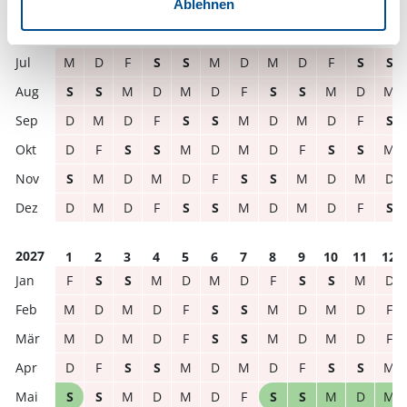
Ablehnen
2026
1
2
3
4
5
6
7
8
9
10
11
12
M
D
F
S
S
M
D
M
D
F
S
S
S
S
M
D
M
D
F
S
S
M
D
M
D
M
D
F
S
S
M
D
M
D
F
S
D
F
S
S
M
D
M
D
F
S
S
M
S
M
D
M
D
F
S
S
M
D
M
D
D
M
D
F
S
S
M
D
M
D
F
S
2027
1
2
3
4
5
6
7
8
9
10
11
12
F
S
S
M
D
M
D
F
S
S
M
D
M
D
M
D
F
S
S
M
D
M
D
F
M
D
M
D
F
S
S
M
D
M
D
F
D
F
S
S
M
D
M
D
F
S
S
M
S
S
M
D
M
D
F
S
S
M
D
M