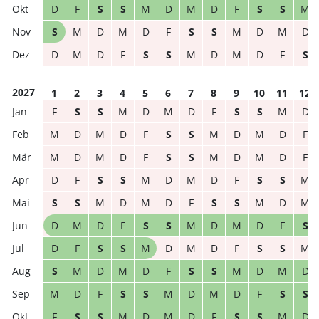
D
F
S
S
M
D
M
D
F
S
S
M
S
M
D
M
D
F
S
S
M
D
M
D
D
M
D
F
S
S
M
D
M
D
F
S
2027
1
2
3
4
5
6
7
8
9
10
11
12
F
S
S
M
D
M
D
F
S
S
M
D
M
D
M
D
F
S
S
M
D
M
D
F
M
D
M
D
F
S
S
M
D
M
D
F
D
F
S
S
M
D
M
D
F
S
S
M
S
S
M
D
M
D
F
S
S
M
D
M
D
M
D
F
S
S
M
D
M
D
F
S
D
F
S
S
M
D
M
D
F
S
S
M
S
M
D
M
D
F
S
S
M
D
M
D
M
D
F
S
S
M
D
M
D
F
S
S
F
S
S
M
D
M
D
F
S
S
M
D