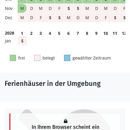
M
D
M
D
F
S
S
M
D
M
D
F
M
D
F
S
S
M
D
M
D
F
S
S
2028
1
2
3
4
5
6
7
8
9
10
11
12
S
frei
belegt
gewählter Zeitraum
Ferienhäuser in der Umgebung
In Ihrem Browser scheint ein