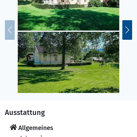
über eine steile Holzleiter erreichbar ist, und ein
doppeltes Schlafsofa im Wohnzimmer (2 x 80 cm). Im
großen Garten könnt ihr lange Abende in der mit
Pflanzen geschmückten Orangerie mit 12 Sitzplätzen
verbringen, zu der auch eine überdachte Außenküche
mit Pizza-Ofen, Gaskocher und einer offenen
Feuerstelle für Mahlzeiten in ganz besonderer
Atmosphäre gehört.
Für Wellness-Urlaube kann ab 2027 für 350 EUR pro
Woche das Badehaus mit Sauna, Jacuzzi, ungeheiztem
Pool, Dusche und Toilette dazugebucht werden. Das
Badezimmer im Badehaus steht den Gästen aber auch
bei Nicht-Buchung des Badehauses zur Verfügung.
Für Nächte in besonderer Atmosphäre können zwei
Glamping-Zelte für jeweils 5 Personen für 90 EUR pro
Ausstattung
Zelt pro Nacht gebucht werden.
Allgemeines