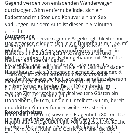
Gegend werden von einladenden Wanderwegen
durchzogen. 3 km entfernt befindet sich ein
Badestrand mit Steg und Kanuverleih am See
Vadjungen. Mit dem Auto ist dieser in 5 Minuten
erreicht.
Ausstattung
Es bieten sich hervorragende Angelmöglichkeiten mit
Das Anwesen gliedert sich in ein Haupthaus mit 155 m²
vielen großen und beliebten Angelgewässern in der
Wohnfläche für 8 Personen und ein gemütliches, im
Nähe. Es sind zudem geführte Angeltouren und
Mietpreis inbegriffenes Nebengebäude mit 45 m² für
Naturerlebnisse verfügbar.
bis zu 6 Personen. Im ersten Schlafzimmer des
Eure Einkäufe erledigt ihr im kleinen Kaufmannsladen
Haupthauses, das über einen eigenen Zugang direkt
"nära dig" im 20 km entfernten Töcksfors oder in
von der Küche aus verfügt, erwartet eine Einzelperson
mehreren größeren Supermärkten im 34 km
ein komfortables breites Bett (120 cm breit). Im
entfernten Charlottenberg, wo es auch zahlreiche
zweiten Zimmer stehen für drei weitere Gästen ein
Shoppingmöglichkeiten gibt.
Doppelbett (160 cm) und ein Einzelbett (90 cm) bereit,
und dritten Zimmer für vier weitere Gäste ein
Besonderheiten
Doppelbett (160 cm) sowie ein Etagenbett (80 cm). Das
Die
An- und Abreise
kann an allen Wochentagen
Haupthaus verfügt über eine voll ausgestattete Küche
erfolgen. Die minimale Aufenthaltsdauer beträgt
5
mit Herd, Ofen, Kühl- und Gefrierschrank, die über