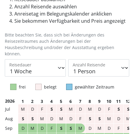
Anzahl Reisende auswählen
Anreisetag im Belegungskalender anklicken
Sie bekommen Verfügbarkeit und Preis angezeigt
Bitte beachten Sie, dass sich bei Änderungen des
Reisezeitraumes auch Änderungen bei der
Hausbeschreibung und/oder der Ausstattung ergeben
können.
Reisedauer
Anzahl Reisende
frei
belegt
gewählter Zeitraum
2026
1
2
3
4
5
6
7
8
9
10
11
12
M
D
F
S
S
M
D
M
D
F
S
S
S
S
M
D
M
D
F
S
S
M
D
M
D
M
D
F
S
S
M
D
M
D
F
S