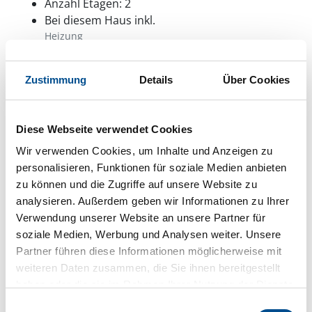
Anzahl Etagen: 2
Bei diesem Haus inkl.
Heizung
Strom
Wasser
Besonderheiten
Zustimmung
Details
Über Cookies
Badehaus ab 2027 350€/Woche (Juni-Okt.).
Glamping 90€/Zelt/Nacht. Bettw. u. Handtücher
30€/Pers.
Diese Webseite verwendet Cookies
Kinderbett
Wir verwenden Cookies, um Inhalte und Anzeigen zu
Kinderhochstuhl
personalisieren, Funktionen für soziale Medien anbieten
Das Aufladen von Elektroautos ist nicht
zu können und die Zugriffe auf unsere Website zu
erlaubt
analysieren. Außerdem geben wir Informationen zu Ihrer
Verwendung unserer Website an unsere Partner für
soziale Medien, Werbung und Analysen weiter. Unsere
Neben- und Verbrauchskosten
Partner führen diese Informationen möglicherweise mit
weiteren Daten zusammen, die Sie ihnen bereitgestellt
Die aktuellen Verbrauchskosten finden Sie im
haben oder die sie im Rahmen Ihrer Nutzung der Dienste
nächsten Schritt im Buchungsformular.
gesammelt haben.
Einwilligungsauswahl