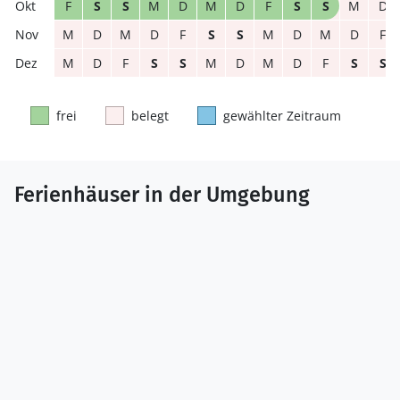
F
S
S
M
D
M
D
F
S
S
M
D
M
D
M
D
F
S
S
M
D
M
D
F
M
D
F
S
S
M
D
M
D
F
S
S
frei
belegt
gewählter Zeitraum
Ferienhäuser in der Umgebung