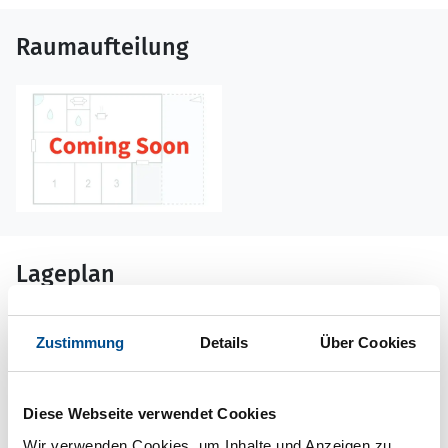
Raumaufteilung
Lageplan
Adresse
Zustimmung
Details
Über Cookies
Ferienhaus S73609
Blomma Nygård 1
Diese Webseite verwendet Cookies
67292 Årjäng
Wir verwenden Cookies, um Inhalte und Anzeigen zu