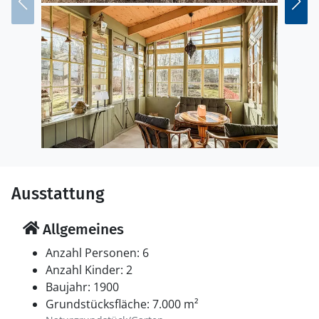
Seen. Genießen Sie erholsame Stunden beim Baden
und Angeln an einem der zahlreichen Seen oder
entdecken Sie die stille Schönheit der Grenzregion
zwischen Schweden und Norwegen.
Ausstattung
Allgemeines
Anzahl Personen: 6
Anzahl Kinder: 2
Baujahr: 1900
Grundstücksfläche: 7.000 m²