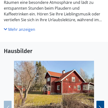
Räumen eine besondere Atmosphäre und lädt zu
entspannten Stunden beim Plaudern und
Kaffeetrinken ein. Hören Sie Ihre Lieblingsmusik oder
vertiefen Sie sich in Ihre Urlaubslektüre, während im
Kaminofen ein sanftes Feuer knistert.
Mehr anzeigen
Treten Sie im Sonnenschein ins Freie und genießen Sie
hier Ihren ersten Morgenkaffee. Lassen Sie den Blick
über die schöne Landschaft schweifen, frühstücken Sie
Hausbilder
ausgiebig und lassen Sie ganz einfach die Seele
baumeln.
Erkunden Sie die wald- und seenreiche Landschaft bei
Wanderungen, Radtouren oder entspannten
Bootsausflügen auf den klaren Gewässern der Region
Värmland. Besuchen Sie das charmante Zentrum von
Årjäng mit kleinen Geschäften und Cafés oder
unternehmen Sie einen Ausflug zum Naturreservat
Glaskogen mit seinen weiten Wäldern und idyllischen