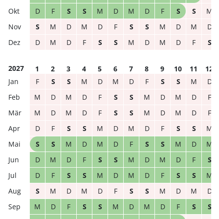
D
F
S
S
M
D
M
D
F
S
S
M
S
M
D
M
D
F
S
S
M
D
M
D
D
M
D
F
S
S
M
D
M
D
F
S
2027
1
2
3
4
5
6
7
8
9
10
11
12
F
S
S
M
D
M
D
F
S
S
M
D
M
D
M
D
F
S
S
M
D
M
D
F
M
D
M
D
F
S
S
M
D
M
D
F
D
F
S
S
M
D
M
D
F
S
S
M
S
S
M
D
M
D
F
S
S
M
D
M
D
M
D
F
S
S
M
D
M
D
F
S
D
F
S
S
M
D
M
D
F
S
S
M
S
M
D
M
D
F
S
S
M
D
M
D
M
D
F
S
S
M
D
M
D
F
S
S