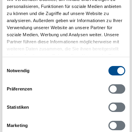
personalisieren, Funktionen für soziale Medien anbieten
zu können und die Zugriffe auf unsere Website zu
analysieren. Außerdem geben wir Informationen zu Ihrer
In Ihrem Browser scheint ein
Verwendung unserer Website an unsere Partner für
Skriptblocker/AdBlocker aktiviert zu sein!
soziale Medien, Werbung und Analysen weiter. Unsere
Das Bereitstellen und Ausführen einiger
Partner führen diese Informationen möglicherweise mit
Funktionen wird dadurch auf dieser Seite
weiteren Daten zusammen, die Sie ihnen bereitgestellt
verhindert. Um die Funktionen nutzen zu können,
haben oder die sie im Rahmen Ihrer Nutzung der Dienste
deaktivieren Sie bitte den Blocker für diese Seite
gesammelt haben.
Einwilligungsauswahl
oder setzen sie auf Ihre Whitelist.
Notwendig
Hinweis:
Nachdem Sie Ihre Erlaubnis gegeben
haben, können Sie weiterhin selbst bestimmen,
Präferenzen
welche Funktionen genutzt werden sollen.
Statistiken
Belegungskalender
Marketing