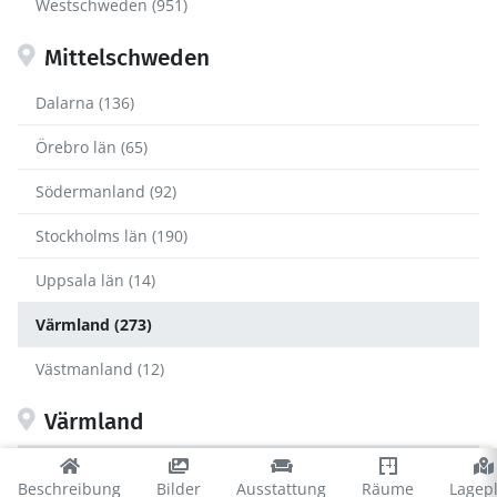
Westschweden (951)
Mittelschweden
Dalarna (136)
Örebro län (65)
Södermanland (92)
Stockholms län (190)
Uppsala län (14)
Värmland (273)
Västmanland (12)
Värmland
Årjäng (36)
Beschreibung
Bilder
Ausstattung
Räume
Lagep