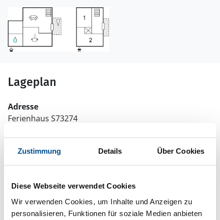
Lageplan
Adresse
Ferienhaus S73274
Södra Ström Bedas stuga
Zustimmung
Details
Über Cookies
672 91 Årjäng
Diese Webseite verwendet Cookies
Wir verwenden Cookies, um Inhalte und Anzeigen zu
In Ihrem Browser scheint ein
personalisieren, Funktionen für soziale Medien anbieten