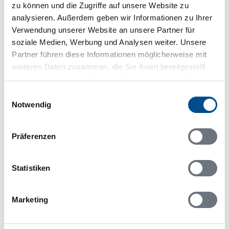
Skriptblocker/AdBlocker aktiviert zu sein!
zu können und die Zugriffe auf unsere Website zu
Das Bereitstellen und Ausführen einiger
analysieren. Außerdem geben wir Informationen zu Ihrer
Funktionen wird dadurch auf dieser Seite
Verwendung unserer Website an unsere Partner für
verhindert. Um die Funktionen nutzen zu können,
soziale Medien, Werbung und Analysen weiter. Unsere
deaktivieren Sie bitte den Blocker für diese Seite
Partner führen diese Informationen möglicherweise mit
oder setzen sie auf Ihre Whitelist.
weiteren Daten zusammen, die Sie ihnen bereitgestellt
haben oder die sie im Rahmen Ihrer Nutzung der Dienste
Hinweis:
Nachdem Sie Ihre Erlaubnis gegeben
gesammelt haben.
haben, können Sie weiterhin selbst bestimmen,
Einwilligungsauswahl
welche Funktionen genutzt werden sollen.
Notwendig
Präferenzen
Belegungskalender
Statistiken
Reisedauer auswählen
Anzahl Reisende auswählen
Marketing
Anreisetag im Belegungskalender anklicken
Sie bekommen Verfügbarkeit und Preis angezeigt