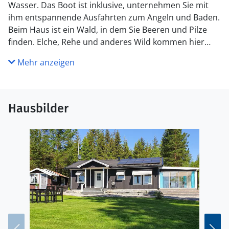
Wasser. Das Boot ist inklusive, unternehmen Sie mit
ihm entspannende Ausfahrten zum Angeln und Baden.
Beim Haus ist ein Wald, in dem Sie Beeren und Pilze
finden. Elche, Rehe und anderes Wild kommen hier
auch vor. Wenn Sie gerne etwas unternehmen wollen
Mehr anzeigen
fahren Sie am besten nach Årjang. Ein Golfplatz, gute
Geschäfte und die bekannte Trabrennbahn erwarten
Sie dort. Im Winter gibt es hier Skigebiete.
Hausbilder