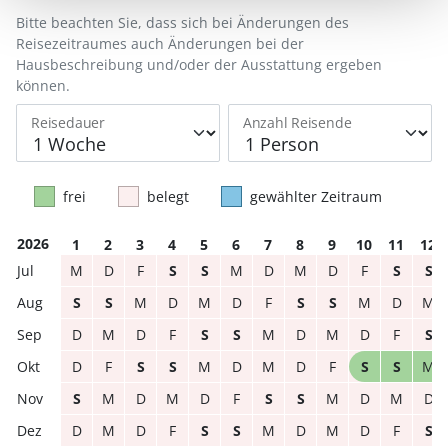
Bitte beachten Sie, dass sich bei Änderungen des
Reisezeitraumes auch Änderungen bei der
Hausbeschreibung und/oder der Ausstattung ergeben
können.
Reisedauer
Anzahl Reisende
frei
belegt
gewählter Zeitraum
2026
1
2
3
4
5
6
7
8
9
10
11
12
M
D
F
S
S
M
D
M
D
F
S
S
S
S
M
D
M
D
F
S
S
M
D
M
D
M
D
F
S
S
M
D
M
D
F
S
D
F
S
S
M
D
M
D
F
S
S
M
S
M
D
M
D
F
S
S
M
D
M
D
D
M
D
F
S
S
M
D
M
D
F
S