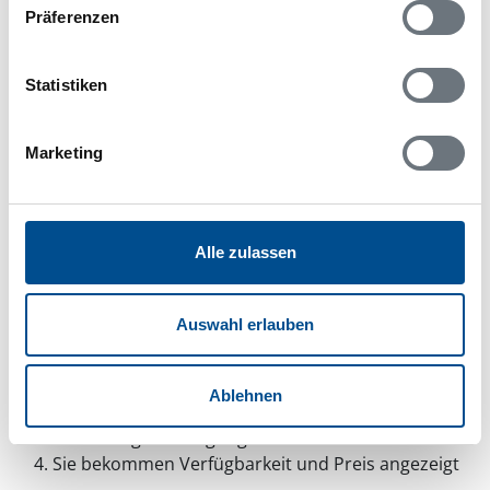
Skriptblocker/AdBlocker aktiviert zu sein!
Präferenzen
Das Bereitstellen und Ausführen einiger
Funktionen wird dadurch auf dieser Seite
verhindert. Um die Funktionen nutzen zu können,
Statistiken
deaktivieren Sie bitte den Blocker für diese Seite
oder setzen sie auf Ihre Whitelist.
Marketing
Hinweis:
Nachdem Sie Ihre Erlaubnis gegeben
haben, können Sie weiterhin selbst bestimmen,
welche Funktionen genutzt werden sollen.
Alle zulassen
Auswahl erlauben
Belegungskalender
Reisedauer auswählen
Ablehnen
Anzahl Reisende auswählen
Anreisetag im Belegungskalender anklicken
Sie bekommen Verfügbarkeit und Preis angezeigt