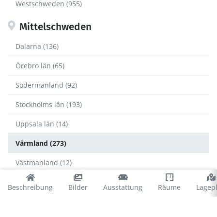
Westschweden (955)
Mittelschweden
Dalarna (136)
Örebro län (65)
Södermanland (92)
Stockholms län (193)
Uppsala län (14)
Värmland (273)
Västmanland (12)
Värmland
Beschreibung
Bilder
Ausstattung
Räume
Lagep
Årjäng (36)