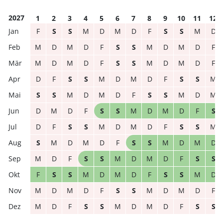
2027
1
2
3
4
5
6
7
8
9
10
11
12
F
S
S
M
D
M
D
F
S
S
M
D
M
D
M
D
F
S
S
M
D
M
D
F
M
D
M
D
F
S
S
M
D
M
D
F
D
F
S
S
M
D
M
D
F
S
S
M
S
S
M
D
M
D
F
S
S
M
D
M
D
M
D
F
S
S
M
D
M
D
F
S
D
F
S
S
M
D
M
D
F
S
S
M
S
M
D
M
D
F
S
S
M
D
M
D
M
D
F
S
S
M
D
M
D
F
S
S
F
S
S
M
D
M
D
F
S
S
M
D
M
D
M
D
F
S
S
M
D
M
D
F
M
D
F
S
S
M
D
M
D
F
S
S