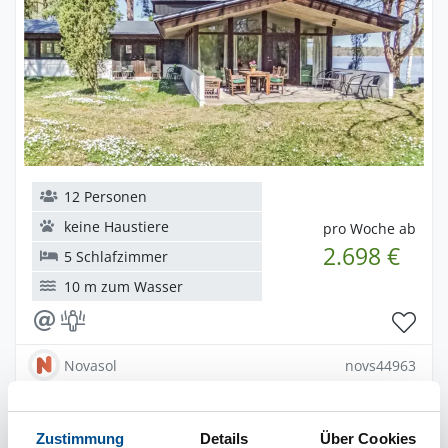
12 Personen
keine Haustiere
pro Woche ab
2.698 €
5 Schlafzimmer
10 m zum Wasser
Novasol
novs44963
Ferienhaus 65541 in Strängnäs /
Zustimmung
Details
Über Cookies
Södermanland