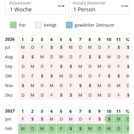
Reisedauer
Anzahl Reisende
frei
belegt
gewählter Zeitraum
2026
1
2
3
4
5
6
7
8
9
10
11
12
M
D
F
S
S
M
D
M
D
F
S
S
S
S
M
D
M
D
F
S
S
M
D
M
D
M
D
F
S
S
M
D
M
D
F
S
D
F
S
S
M
D
M
D
F
S
S
M
S
M
D
M
D
F
S
S
M
D
M
D
D
M
D
F
S
S
M
D
M
D
F
S
2027
1
2
3
4
5
6
7
8
9
10
11
12
F
S
S
M
D
M
D
F
S
S
M
D
M
D
M
D
F
S
S
M
D
M
D
F