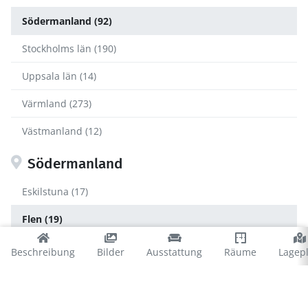
Södermanland (92)
Stockholms län (190)
Uppsala län (14)
Värmland (273)
Västmanland (12)
Södermanland
Eskilstuna (17)
Flen (19)
Gnesta (5)
Beschreibung
Bilder
Ausstattung
Räume
Lagep
Katrineholm (3)
Nyköping (9)