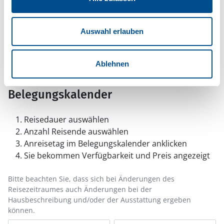
oder setzen sie auf Ihre Whitelist.
Hinweis:
Nachdem Sie Ihre Erlaubnis gegeben
Auswahl erlauben
haben, können Sie weiterhin selbst bestimmen,
welche Funktionen genutzt werden sollen.
Ablehnen
Belegungskalender
Reisedauer auswählen
Anzahl Reisende auswählen
Anreisetag im Belegungskalender anklicken
Sie bekommen Verfügbarkeit und Preis angezeigt
Bitte beachten Sie, dass sich bei Änderungen des
Reisezeitraumes auch Änderungen bei der
Hausbeschreibung und/oder der Ausstattung ergeben
können.