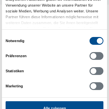
Verwendung unserer Website an unsere Partner für
soziale Medien, Werbung und Analysen weiter. Unsere
Lageplan
Partner führen diese Informationen möglicherweise mit
weiteren Daten zusammen, die Sie ihnen bereitgestellt
Adresse
haben oder die sie im Rahmen Ihrer Nutzung der Dienste
Ferienhaus S67005
gesammelt haben.
Einwilligungsauswahl
Hammartorp 4
Notwendig
649 91 Sparreholm
Präferenzen
Statistiken
In Ihrem Browser scheint ein
Skriptblocker/AdBlocker aktiviert zu sein!
Marketing
Das Bereitstellen und Ausführen einiger
Funktionen wird dadurch auf dieser Seite
verhindert. Um die Funktionen nutzen zu können,
deaktivieren Sie bitte den Blocker für diese Seite
Alle zulassen