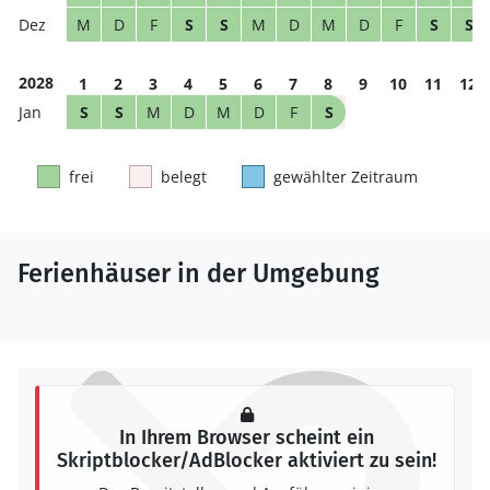
M
D
F
S
S
M
D
M
D
F
S
S
2028
1
2
3
4
5
6
7
8
9
10
11
12
S
S
M
D
M
D
F
S
frei
belegt
gewählter Zeitraum
Ferienhäuser in der Umgebung
In Ihrem Browser scheint ein
Skriptblocker/AdBlocker aktiviert zu sein!