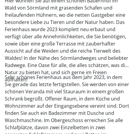
Hier wohnen Sie auf einem schönen Bauernhof im
Wald von Sörmland mit grasenden Schafen und
freilaufenden Hühnern, wo die netten Gastgeber eine
besondere Liebe zu Tieren und der Natur haben. Das
Ferienhaus wurde 2023 komplett neu erbaut und
verfügt über alle Annehmlichkeiten, die Sie benötigen,
sowie über eine große Terrasse mit zauberhafter
Aussicht auf die Weiden und die reiche Tierwelt des
Waldes! In der Nähe des Sörmlandweges und beliebter
Radwege. Eine Oase für alle, die alles schätzen, was die
Natur zu bieten hat, und sich gerne im Freien
Sehr schönes Ferienhaus aus dem Jahr 2023, in dem
aufhalten!
Sie gerade das letzte fertigstellen. Sie werden von einer
schönen Veranda mit viel Stauraum in einem großen
Schrank begrüßt. Offener Raum, in dem Küche und
Wohnzimmer auf der Eingangsebene vereint sind. Dort
finden Sie auch ein Badezimmer mit Dusche und
Waschmaschine. Im Obergeschoss erreichen Sie alle
Schlafplätze, davon zwei Einzelbetten in zwei