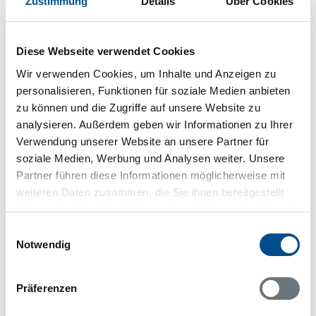
Zustimmung
Details
Über Cookies
dänisches Fernsehen
Internet
Aussenbereich
Diese Webseite verwendet Cookies
Gartenmöbel
Wir verwenden Cookies, um Inhalte und Anzeigen zu
Liegestuhl
personalisieren, Funktionen für soziale Medien anbieten
zu können und die Zugriffe auf unsere Website zu
Sonstiges
analysieren. Außerdem geben wir Informationen zu Ihrer
Besonderheiten
Verwendung unserer Website an unsere Partner für
Energiesparhaus
soziale Medien, Werbung und Analysen weiter. Unsere
Solarenergie
Partner führen diese Informationen möglicherweise mit
Ladestation für Elektroautos
weiteren Daten zusammen, die Sie ihnen bereitgestellt
Typ 2 - IEC 62196-2
haben oder die sie im Rahmen Ihrer Nutzung der Dienste
gesammelt haben.
Einwilligungsauswahl
Notwendig
Neben- und Verbrauchskosten
Die aktuellen Verbrauchskosten finden Sie im
Präferenzen
nächsten Schritt im Buchungsformular.