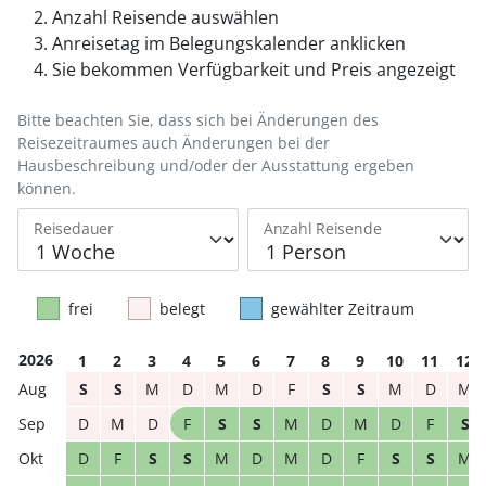
Anzahl Reisende auswählen
Anreisetag im Belegungskalender anklicken
Sie bekommen Verfügbarkeit und Preis angezeigt
Bitte beachten Sie, dass sich bei Änderungen des
Reisezeitraumes auch Änderungen bei der
Hausbeschreibung und/oder der Ausstattung ergeben
können.
Reisedauer
Anzahl Reisende
frei
belegt
gewählter Zeitraum
2026
1
2
3
4
5
6
7
8
9
10
11
12
S
S
M
D
M
D
F
S
S
M
D
M
D
M
D
F
S
S
M
D
M
D
F
S
D
F
S
S
M
D
M
D
F
S
S
M