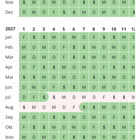
S
M
D
M
D
F
S
S
M
D
M
D
D
M
D
F
S
S
M
D
M
D
F
S
2027
1
2
3
4
5
6
7
8
9
10
11
12
F
S
S
M
D
M
D
F
S
S
M
D
M
D
M
D
F
S
S
M
D
M
D
F
M
D
M
D
F
S
S
M
D
M
D
F
D
F
S
S
M
D
M
D
F
S
S
M
S
S
M
D
M
D
F
S
S
M
D
M
D
M
D
F
S
S
M
D
M
D
F
S
D
F
S
S
M
D
M
D
F
S
S
M
S
M
D
M
D
F
S
S
M
D
M
D
M
D
F
S
S
M
D
M
D
F
S
S
F
S
S
M
D
M
D
F
S
S
M
D
M
D
M
D
F
S
S
M
D
M
D
F