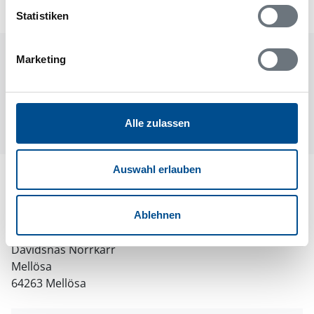
Statistiken
Raumaufteilung
Marketing
Alle zulassen
Auswahl erlauben
Lageplan
Adresse
Ablehnen
Ferienhaus 54599
Davidsnäs Norrkärr
Mellösa
64263 Mellösa