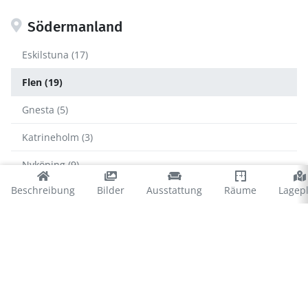
Södermanland
Eskilstuna (17)
Flen (19)
Gnesta (5)
Katrineholm (3)
Nyköping (9)
Beschreibung
Bilder
Ausstattung
Räume
Lagep
Strängnäs (26)
Trosa (11)
Vingåker (5)
© 2026 Ferienhausvermittlung Kröger+Rehn GmbH
Impressum
Datenschutz
Cookies
∴