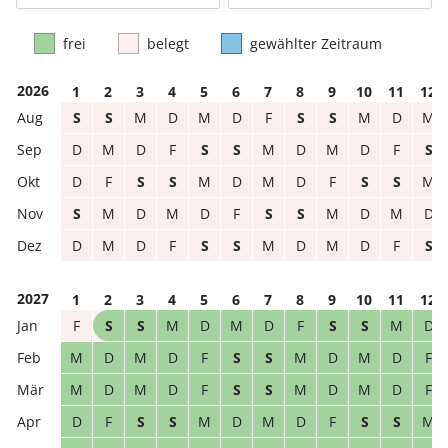
frei
belegt
gewählter Zeitraum
2026
1
2
3
4
5
6
7
8
9
10
11
12
S
S
M
D
M
D
F
S
S
M
D
M
D
M
D
F
S
S
M
D
M
D
F
S
D
F
S
S
M
D
M
D
F
S
S
M
S
M
D
M
D
F
S
S
M
D
M
D
D
M
D
F
S
S
M
D
M
D
F
S
2027
1
2
3
4
5
6
7
8
9
10
11
12
F
S
S
M
D
M
D
F
S
S
M
D
M
D
M
D
F
S
S
M
D
M
D
F
M
D
M
D
F
S
S
M
D
M
D
F
D
F
S
S
M
D
M
D
F
S
S
M