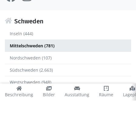
Schweden
Inseln (444)
Mittelschweden (781)
Nordschweden (107)
Südschweden (2.663)
Westschweden (948)
Beschreibung
Bilder
Ausstattung
Räume
Lagep
Mittelschweden
Dalarna (136)
Örebro län (65)
Södermanland (92)