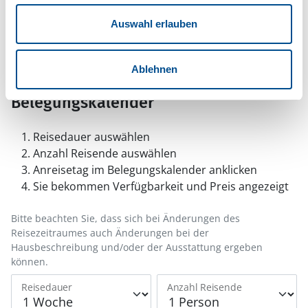
Hinweis:
Nachdem Sie Ihre Erlaubnis gegeben
haben, können Sie weiterhin selbst bestimmen,
Auswahl erlauben
welche Funktionen genutzt werden sollen.
Ablehnen
Belegungskalender
Reisedauer auswählen
Anzahl Reisende auswählen
Anreisetag im Belegungskalender anklicken
Sie bekommen Verfügbarkeit und Preis angezeigt
Bitte beachten Sie, dass sich bei Änderungen des
Reisezeitraumes auch Änderungen bei der
Hausbeschreibung und/oder der Ausstattung ergeben
können.
Reisedauer
Anzahl Reisende