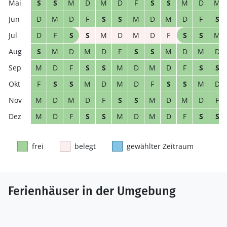
S
S
M
D
M
D
F
S
S
M
D
M
D
M
D
F
S
S
M
D
M
D
F
S
D
F
S
S
M
D
M
D
F
S
S
M
S
M
D
M
D
F
S
S
M
D
M
D
M
D
F
S
S
M
D
M
D
F
S
S
F
S
S
M
D
M
D
F
S
S
M
D
M
D
M
D
F
S
S
M
D
M
D
F
M
D
F
S
S
M
D
M
D
F
S
S
frei
belegt
gewählter Zeitraum
Ferienhäuser in der Umgebung