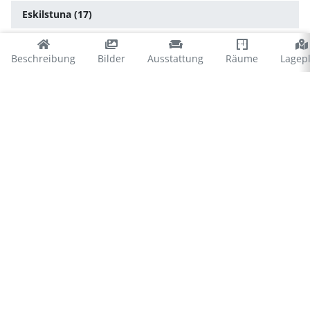
Eskilstuna (17)
Flen (19)
Beschreibung
Bilder
Ausstattung
Räume
Lagep
Gnesta (5)
Katrineholm (3)
Nyköping (9)
Strängnäs (26)
Trosa (11)
Vingåker (5)
© 2026 Ferienhausvermittlung Kröger+Rehn GmbH
Impressum
Datenschutz
Cookies
∴