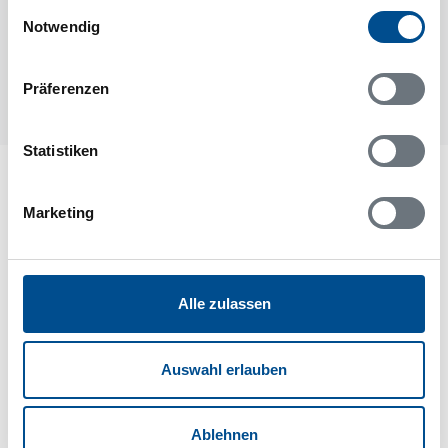
gesammelt haben.
Einwilligungsauswahl
Notwendig
Präferenzen
Statistiken
Lageplan
Marketing
Adresse
Ferienhaus 64235
Hagtorpsvägen 22
Eskilstuna
Alle zulassen
63509 Eskilstuna
Auswahl erlauben
Ablehnen
In Ihrem Browser scheint ein