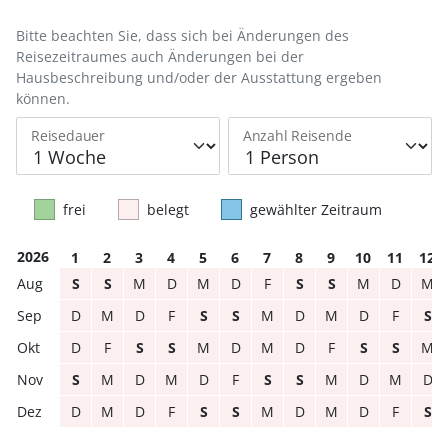
Bitte beachten Sie, dass sich bei Änderungen des
Reisezeitraumes auch Änderungen bei der
Hausbeschreibung und/oder der Ausstattung ergeben
können.
Reisedauer
Anzahl Reisende
frei
belegt
gewählter Zeitraum
2026
1
2
3
4
5
6
7
8
9
10
11
12
S
S
M
D
M
D
F
S
S
M
D
M
D
M
D
F
S
S
M
D
M
D
F
S
D
F
S
S
M
D
M
D
F
S
S
M
S
M
D
M
D
F
S
S
M
D
M
D
D
M
D
F
S
S
M
D
M
D
F
S