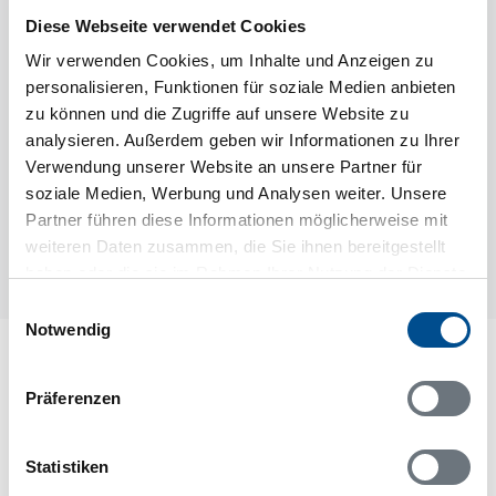
Diese Webseite verwendet Cookies
Wir verwenden Cookies, um Inhalte und Anzeigen zu
personalisieren, Funktionen für soziale Medien anbieten
zu können und die Zugriffe auf unsere Website zu
analysieren. Außerdem geben wir Informationen zu Ihrer
Verwendung unserer Website an unsere Partner für
soziale Medien, Werbung und Analysen weiter. Unsere
Partner führen diese Informationen möglicherweise mit
weiteren Daten zusammen, die Sie ihnen bereitgestellt
haben oder die sie im Rahmen Ihrer Nutzung der Dienste
gesammelt haben.
Einwilligungsauswahl
Notwendig
Lageplan
Präferenzen
Adresse
Ferienhaus 62593
Statistiken
Södra Norlång 42