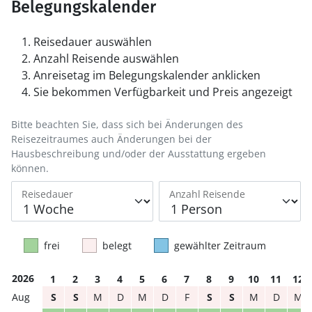
Belegungskalender
Reisedauer auswählen
Anzahl Reisende auswählen
Anreisetag im Belegungskalender anklicken
Sie bekommen Verfügbarkeit und Preis angezeigt
Bitte beachten Sie, dass sich bei Änderungen des
Reisezeitraumes auch Änderungen bei der
Hausbeschreibung und/oder der Ausstattung ergeben
können.
Reisedauer
Anzahl Reisende
frei
belegt
gewählter Zeitraum
2026
1
2
3
4
5
6
7
8
9
10
11
12
S
S
M
D
M
D
F
S
S
M
D
M