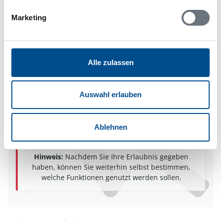
Malmköping
63537 Ärla
Marketing
Alle zulassen
In Ihrem Browser scheint ein
Skriptblocker/AdBlocker aktiviert zu sein!
Das Bereitstellen und Ausführen einiger
Auswahl erlauben
Funktionen wird dadurch auf dieser Seite
verhindert. Um die Funktionen nutzen zu können,
deaktivieren Sie bitte den Blocker für diese Seite
Ablehnen
oder setzen sie auf Ihre Whitelist.
Hinweis:
Nachdem Sie Ihre Erlaubnis gegeben
haben, können Sie weiterhin selbst bestimmen,
welche Funktionen genutzt werden sollen.