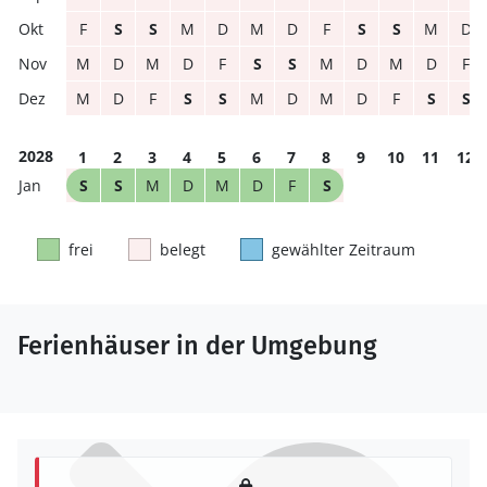
F
S
S
M
D
M
D
F
S
S
M
D
M
D
M
D
F
S
S
M
D
M
D
F
M
D
F
S
S
M
D
M
D
F
S
S
2028
1
2
3
4
5
6
7
8
9
10
11
12
S
S
M
D
M
D
F
S
frei
belegt
gewählter Zeitraum
Ferienhäuser in der Umgebung