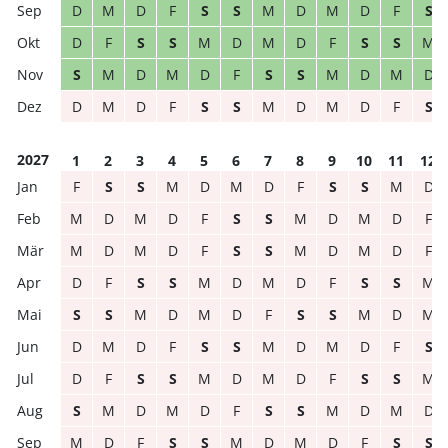
D
M
D
F
S
S
M
D
M
D
F
S
D
F
S
S
M
D
M
D
F
S
S
M
S
M
D
M
D
F
S
S
M
D
M
D
D
M
D
F
S
S
M
D
M
D
F
S
2027
1
2
3
4
5
6
7
8
9
10
11
12
F
S
S
M
D
M
D
F
S
S
M
D
M
D
M
D
F
S
S
M
D
M
D
F
M
D
M
D
F
S
S
M
D
M
D
F
D
F
S
S
M
D
M
D
F
S
S
M
S
S
M
D
M
D
F
S
S
M
D
M
D
M
D
F
S
S
M
D
M
D
F
S
D
F
S
S
M
D
M
D
F
S
S
M
S
M
D
M
D
F
S
S
M
D
M
D
M
D
F
S
S
M
D
M
D
F
S
S