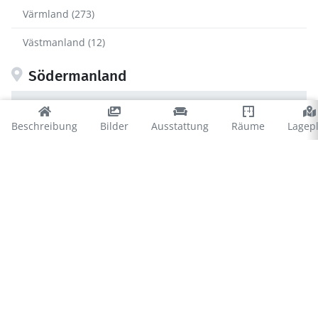
Värmland (273)
Västmanland (12)
Södermanland
Eskilstuna (17)
Beschreibung
Bilder
Ausstattung
Räume
Lagep
Flen (19)
Gnesta (5)
Katrineholm (3)
Nyköping (9)
Strängnäs (26)
Trosa (11)
Vingåker (5)