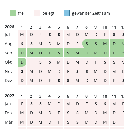
frei
belegt
gewählter Zeitraum
2026
1
2
3
4
5
6
7
8
9
10
11
12
M
D
F
S
S
M
D
M
D
F
S
S
S
S
M
D
M
D
F
S
S
M
D
M
D
M
D
F
S
S
M
D
M
D
F
S
D
F
S
S
M
D
M
D
F
S
S
M
S
M
D
M
D
F
S
S
M
D
M
D
D
M
D
F
S
S
M
D
M
D
F
S
2027
1
2
3
4
5
6
7
8
9
10
11
12
F
S
S
M
D
M
D
F
S
S
M
D
M
D
M
D
F
S
S
M
D
M
D
F
M
D
M
D
F
S
S
M
D
M
D
F