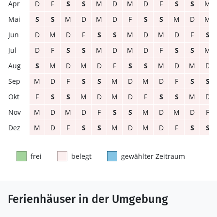
D
F
S
S
M
D
M
D
F
S
S
M
S
S
M
D
M
D
F
S
S
M
D
M
D
M
D
F
S
S
M
D
M
D
F
S
D
F
S
S
M
D
M
D
F
S
S
M
S
M
D
M
D
F
S
S
M
D
M
D
M
D
F
S
S
M
D
M
D
F
S
S
F
S
S
M
D
M
D
F
S
S
M
D
M
D
M
D
F
S
S
M
D
M
D
F
M
D
F
S
S
M
D
M
D
F
S
S
frei
belegt
gewählter Zeitraum
Ferienhäuser in der Umgebung