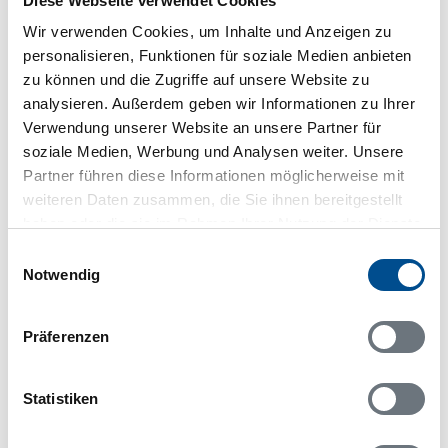
Diese Webseite verwendet Cookies
Lageplan
Wir verwenden Cookies, um Inhalte und Anzeigen zu
personalisieren, Funktionen für soziale Medien anbieten
Adresse
zu können und die Zugriffe auf unsere Website zu
Ferienhaus S84215
analysieren. Außerdem geben wir Informationen zu Ihrer
Skrockgatan 3
Verwendung unserer Website an unsere Partner für
soziale Medien, Werbung und Analysen weiter. Unsere
79297 Mora
Partner führen diese Informationen möglicherweise mit
weiteren Daten zusammen, die Sie ihnen bereitgestellt
haben oder die sie im Rahmen Ihrer Nutzung der Dienste
gesammelt haben.
Einwilligungsauswahl
Notwendig
In Ihrem Browser scheint ein
Skriptblocker/AdBlocker aktiviert zu sein!
Das Bereitstellen und Ausführen einiger
Präferenzen
Funktionen wird dadurch auf dieser Seite
verhindert. Um die Funktionen nutzen zu können,
deaktivieren Sie bitte den Blocker für diese Seite
Statistiken
oder setzen sie auf Ihre Whitelist.