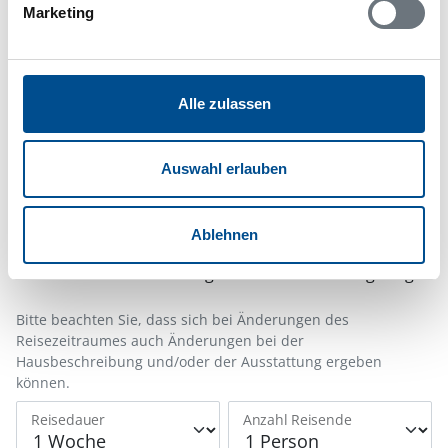
Hinweis:
Nachdem Sie Ihre Erlaubnis gegeben
Marketing
haben, können Sie weiterhin selbst bestimmen,
welche Funktionen genutzt werden sollen.
Alle zulassen
Belegungskalender
Auswahl erlauben
Reisedauer auswählen
Anzahl Reisende auswählen
Ablehnen
Anreisetag im Belegungskalender anklicken
Sie bekommen Verfügbarkeit und Preis angezeigt
Bitte beachten Sie, dass sich bei Änderungen des
Reisezeitraumes auch Änderungen bei der
Hausbeschreibung und/oder der Ausstattung ergeben
können.
Reisedauer
Anzahl Reisende