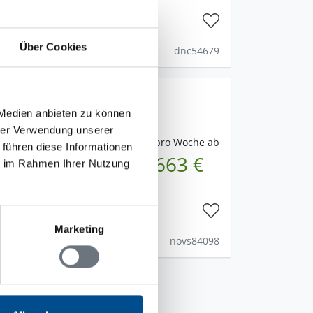
Über Cookies
dnc54679
larna
 Medien anbieten zu können
hrer Verwendung unserer
pro Woche ab
 führen diese Informationen
663 €
ie im Rahmen Ihrer Nutzung
Marketing
novs84098