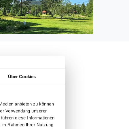
Über Cookies
000 m
500
 3.500 m
m
 Medien anbieten zu können
hrer Verwendung unserer
0 m
 führen diese Informationen
ie im Rahmen Ihrer Nutzung