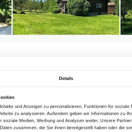
Entfernungen
Details
Abstand Einkauf: 5.
Abstand Golfplatz: 3
6
Abstand Restaurant:
Cookies
²
Abstand Küste: 300 
nhalte und Anzeigen zu personalisieren, Funktionen für soziale
Badestelle
Website zu analysieren. Außerdem geben wir Informationen zu I
Abstand Wasser: 30
r soziale Medien, Werbung und Analysen weiter. Unsere Partner
See
 Daten zusammen, die Sie ihnen bereitgestellt haben oder die s