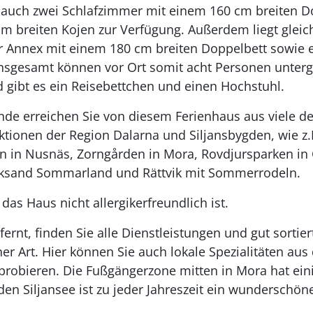
n auch zwei Schlafzimmer mit einem 160 cm breiten D
cm breiten Kojen zur Verfügung. Außerdem liegt gle
r Annex mit einem 180 cm breiten Doppelbett sowie 
Insgesamt können vor Ort somit acht Personen unter
d gibt es ein Reisebettchen und einen Hochstuhl.
nde erreichen Sie von diesem Ferienhaus aus viele de
ktionen der Region Dalarna und Siljansbygden, wie z.
n in Nusnäs, Zorngården in Mora, Rovdjursparken in O
eksand Sommarland und Rättvik mit Sommerrodeln.
 das Haus nicht allergikerfreundlich ist.
ernt, finden Sie alle Dienstleistungen und gut sortie
er Art. Hier können Sie auch lokale Spezialitäten aus
 probieren. Die Fußgängerzone mitten in Mora hat ei
en Siljansee ist zu jeder Jahreszeit ein wunderschöne