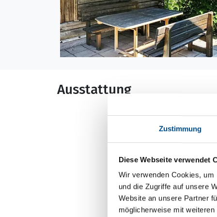
Ausstattung
Allgemeines
Zustimmung
Baujahr: 1985
Nichtraucher
Renovierung: 201
Diese Webseite verwendet 
Wohnfläche: 65 m
Wir verwenden Cookies, um I
und die Zugriffe auf unsere 
Website an unsere Partner fü
möglicherweise mit weiteren