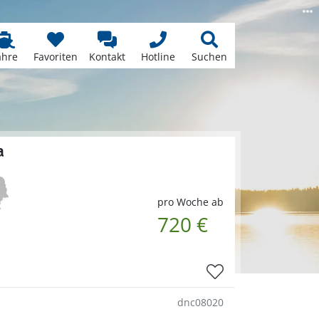
ähre
Favoriten
Kontakt
Hotline
Suchen
a
pro Woche ab
720 €
dnc08020