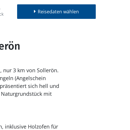
Reisedaten wählen
ck
lerön
, nur 3 km von Sollerön.
ngeln (Angelschein
präsentiert sich hell und
n Naturgrundstück mit
 inklusive Holzofen für