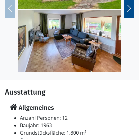
gemütlichen Kanufahrten die reizende Natur entlang
dem nahegelegenen Fluss Västerdalälven.
Im Winter können Sie Schneewanderungen
unternehmen oder auf den Seen eislaufen.
Genießen Sie unvergessliche Familienferien in
Schweden.
Ausstattung
Allgemeines
Anzahl Personen: 12
Baujahr: 1963
Grundstücksfläche: 1.800 m²