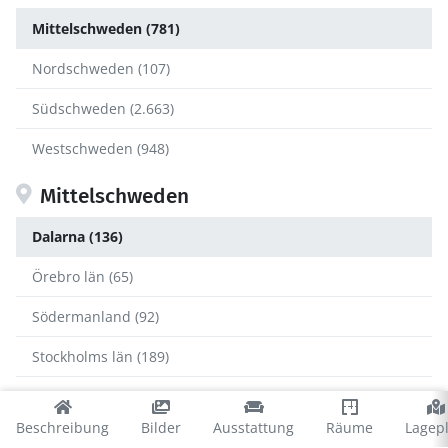
Mittelschweden (781)
Nordschweden (107)
Südschweden (2.663)
Westschweden (948)
Mittelschweden
Dalarna (136)
Örebro län (65)
Södermanland (92)
Stockholms län (189)
Uppsala län (14)
Beschreibung
Bilder
Ausstattung
Räume
Lagep
Värmland (273)