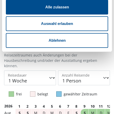
Belegungskalender
Alle zulassen
Reisedauer auswählen
Auswahl erlauben
Anzahl Reisende auswählen
Anreisetag im Belegungskalender anklicken
Sie bekommen Verfügbarkeit und Preis angezeigt
Ablehnen
Bitte beachten Sie, dass sich bei Änderungen des
Reisezeitraumes auch Änderungen bei der
Hausbeschreibung und/oder der Ausstattung ergeben
können.
Reisedauer
Anzahl Reisende
frei
belegt
gewählter Zeitraum
2026
1
2
3
4
5
6
7
8
9
10
11
12
S
S
M
D
M
D
F
S
S
M
D
M