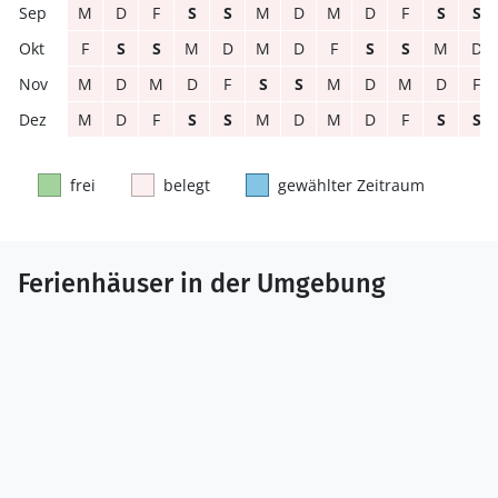
M
D
F
S
S
M
D
M
D
F
S
S
F
S
S
M
D
M
D
F
S
S
M
D
M
D
M
D
F
S
S
M
D
M
D
F
M
D
F
S
S
M
D
M
D
F
S
S
frei
belegt
gewählter Zeitraum
Ferienhäuser in der Umgebung