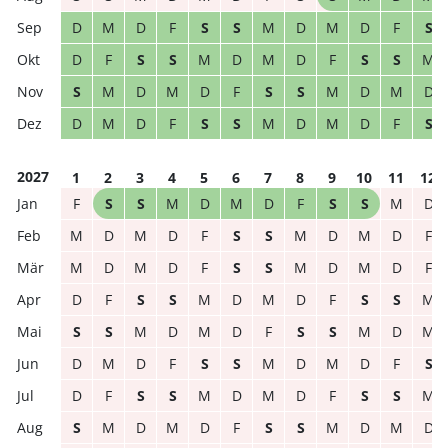
D
M
D
F
S
S
M
D
M
D
F
S
D
F
S
S
M
D
M
D
F
S
S
M
S
M
D
M
D
F
S
S
M
D
M
D
D
M
D
F
S
S
M
D
M
D
F
S
2027
1
2
3
4
5
6
7
8
9
10
11
12
F
S
S
M
D
M
D
F
S
S
M
D
M
D
M
D
F
S
S
M
D
M
D
F
M
D
M
D
F
S
S
M
D
M
D
F
D
F
S
S
M
D
M
D
F
S
S
M
S
S
M
D
M
D
F
S
S
M
D
M
D
M
D
F
S
S
M
D
M
D
F
S
D
F
S
S
M
D
M
D
F
S
S
M
S
M
D
M
D
F
S
S
M
D
M
D