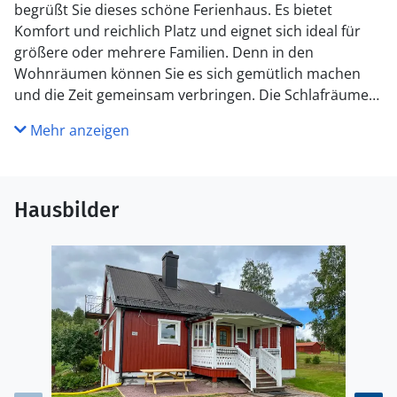
begrüßt Sie dieses schöne Ferienhaus. Es bietet
Komfort und reichlich Platz und eignet sich ideal für
größere oder mehrere Familien. Denn in den
Wohnräumen können Sie es sich gemütlich machen
und die Zeit gemeinsam verbringen. Die Schlafräume
versprechen Ruhe in den Nächten.
Mehr anzeigen
Vom großen Essbereichen haben Sie einen tollen Blick
in den Garten und auch einen fließenden Übergang auf
die überdachte Terrasse, von wo aus Sie die Kinder
Hausbilder
beim Spielen im Garten beobachten können.
Werfen Sie Ihr Badehandtuch über die Schulter und
machen sich in den warmen Monaten auf den Weg zu
einem der beiden Seen. Hier können Sie im Wasser
plantschen und sich mit Ihren Kindern am Wasser
erfreuen. Als Angler können Sie die Gewässer auch
zum Auswerfen Ihrer Angelnutzen und den ein oder
anderen Fisch an Land holen. Entdecken Sie bei