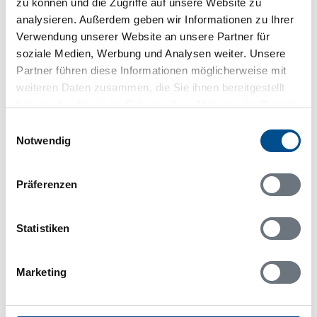
zu können und die Zugriffe auf unsere Website zu
analysieren. Außerdem geben wir Informationen zu Ihrer
782 75 Malungsfors
Verwendung unserer Website an unsere Partner für
soziale Medien, Werbung und Analysen weiter. Unsere
Partner führen diese Informationen möglicherweise mit
weiteren Daten zusammen, die Sie ihnen bereitgestellt
haben oder die sie im Rahmen Ihrer Nutzung der Dienste
In Ihrem Browser scheint ein
gesammelt haben.
Skriptblocker/AdBlocker aktiviert zu sein!
Einwilligungsauswahl
Notwendig
Das Bereitstellen und Ausführen einiger
Funktionen wird dadurch auf dieser Seite
verhindert. Um die Funktionen nutzen zu können,
Präferenzen
deaktivieren Sie bitte den Blocker für diese Seite
oder setzen sie auf Ihre Whitelist.
Statistiken
Hinweis:
Nachdem Sie Ihre Erlaubnis gegeben
haben, können Sie weiterhin selbst bestimmen,
welche Funktionen genutzt werden sollen.
Marketing