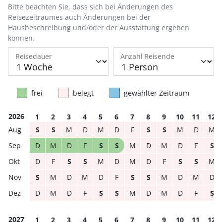
Bitte beachten Sie, dass sich bei Änderungen des
Reisezeitraumes auch Änderungen bei der
Hausbeschreibung und/oder der Ausstattung ergeben
können.
Reisedauer
Anzahl Reisende
frei
belegt
gewählter Zeitraum
2026
1
2
3
4
5
6
7
8
9
10
11
12
S
S
M
D
M
D
F
S
S
M
D
M
D
M
D
F
S
S
M
D
M
D
F
S
D
F
S
S
M
D
M
D
F
S
S
M
S
M
D
M
D
F
S
S
M
D
M
D
D
M
D
F
S
S
M
D
M
D
F
S
2027
1
2
3
4
5
6
7
8
9
10
11
12