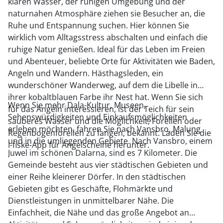
klaren Wasser, der ruhigen Umgebung und der
naturnahen Atmosphäre ziehen sie Besucher an, die
Ruhe und Entspannung suchen. Hier können Sie
wirklich vom Alltagsstress abschalten und einfach die
ruhige Natur genießen. Ideal für das Leben im Freien
und Abenteuer, beliebte Orte für Aktivitäten wie Baden,
Angeln und Wandern. Hästhagsleden, ein
wunderschöner Wanderweg, auf dem die Libelle in
ihrer kobaltblauen Farbe ihr Nest hat. Wenn Sie sich
Wenn Sie mehr Dala-Kultur, Museen,
für das Angeln interessieren, ist der Teich für sein
Sehenswürdigkeiten und Einkaufsmöglichkeiten
sauberes Wasser und die Möglichkeit, Forellen oder
erleben möchten, fahren Sie nach Vansbro, Malung
Regenbogenforellen zu fangen, bekannt. Laden Sie die
und in die umliegenden Gebiete. Nach Vansbro, einem
I-fiske-App für Angelscheine herunter.
Juwel im schönen Dalarna, sind es 7 Kilometer. Die
Gemeinde besteht aus vier städtischen Gebieten und
einer Reihe kleinerer Dörfer. In den städtischen
Gebieten gibt es Geschäfte, Flohmärkte und
Dienstleistungen in unmittelbarer Nähe. Die
Einfachheit, die Nähe und das große Angebot an