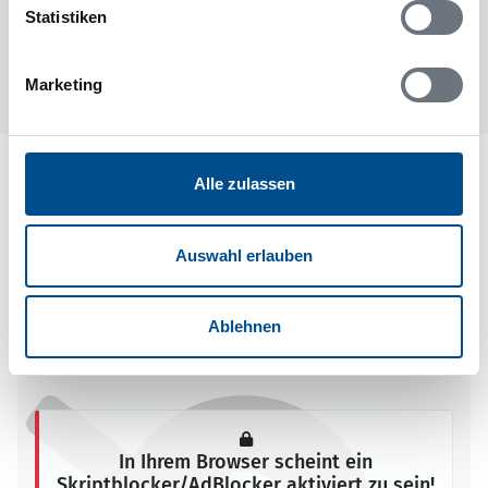
Statistiken
Marketing
Lageplan
Alle zulassen
Adresse
Ferienhaus 59392
Auswahl erlauben
Uppsälje 720
Vansbro
Ablehnen
78692 Dala-Järna
In Ihrem Browser scheint ein
Skriptblocker/AdBlocker aktiviert zu sein!