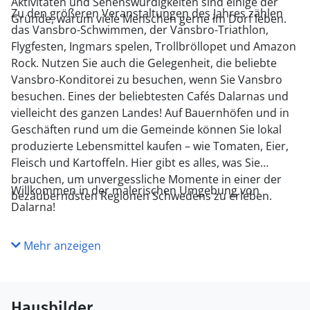
Aktivitäten und Sehenswürdigkeiten sind einige der
Zu den größeren Veranstaltungen des Jahres zählen
Gründe, warum viele Menschen gerne im Dorf leben.
das Vansbro-Schwimmen, der Vansbro-Triathlon,
Flygfesten, Ingmars spelen, Trollbröllopet und Amazon
Rock. Nutzen Sie auch die Gelegenheit, die beliebte
Vansbro-Konditorei zu besuchen, wenn Sie Vansbro
besuchen. Eines der beliebtesten Cafés Dalarnas und
vielleicht des ganzen Landes! Auf Bauernhöfen und in
Geschäften rund um die Gemeinde können Sie lokal
produzierte Lebensmittel kaufen – wie Tomaten, Eier,
Fleisch und Kartoffeln. Hier gibt es alles, was Sie
brauchen, um unvergessliche Momente in einer der
Willkommen in der malerischen Umgebung von
bezauberndsten Regionen Schwedens zu erleben.
Dalarna!
Mehr anzeigen
Hausbilder