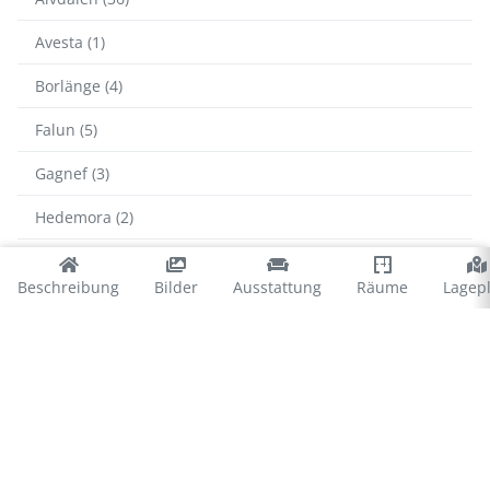
Avesta (1)
Borlänge (4)
Falun (5)
Gagnef (3)
Hedemora (2)
Leksand (9)
Beschreibung
Bilder
Ausstattung
Räume
Lagep
Ludvika (7)
Malung-Sälen (58)
Mora (10)
Rättvik (4)
Smedjebacken (1)