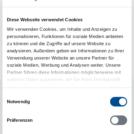
Energiesparhaus
Wärmepumpe
Luft-Luft
Diese Webseite verwendet Cookies
Wir verwenden Cookies, um Inhalte und Anzeigen zu
personalisieren, Funktionen für soziale Medien anbieten
Neben- und Verbrauchskosten
zu können und die Zugriffe auf unsere Website zu
Die aktuellen Verbrauchskosten finden Sie im
analysieren. Außerdem geben wir Informationen zu Ihrer
nächsten Schritt im Buchungsformular.
Verwendung unserer Website an unsere Partner für
soziale Medien, Werbung und Analysen weiter. Unsere
Partner führen diese Informationen möglicherweise mit
weiteren Daten zusammen, die Sie ihnen bereitgestellt
haben oder die sie im Rahmen Ihrer Nutzung der Dienste
Raumaufteilung
gesammelt haben.
Einwilligungsauswahl
Notwendig
Präferenzen