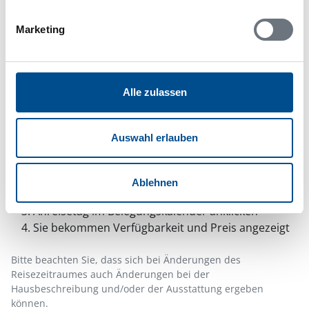
deaktivieren Sie bitte den Blocker für diese Seite
oder setzen sie auf Ihre Whitelist.
Marketing
Hinweis:
Nachdem Sie Ihre Erlaubnis gegeben
haben, können Sie weiterhin selbst bestimmen,
welche Funktionen genutzt werden sollen.
Alle zulassen
Auswahl erlauben
Belegungskalender
Reisedauer auswählen
Ablehnen
Anzahl Reisende auswählen
Anreisetag im Belegungskalender anklicken
Sie bekommen Verfügbarkeit und Preis angezeigt
Bitte beachten Sie, dass sich bei Änderungen des
Reisezeitraumes auch Änderungen bei der
Hausbeschreibung und/oder der Ausstattung ergeben
können.