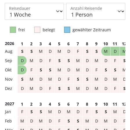
Reisedauer
Anzahl Reisende
frei
belegt
gewählter Zeitraum
2026
1
2
3
4
5
6
7
8
9
10
11
12
S
S
M
D
M
D
F
S
S
M
D
M
D
M
D
F
S
S
M
D
M
D
F
S
D
F
S
S
M
D
M
D
F
S
S
M
S
M
D
M
D
F
S
S
M
D
M
D
D
M
D
F
S
S
M
D
M
D
F
S
2027
1
2
3
4
5
6
7
8
9
10
11
12
F
S
S
M
D
M
D
F
S
S
M
D
M
D
M
D
F
S
S
M
D
M
D
F