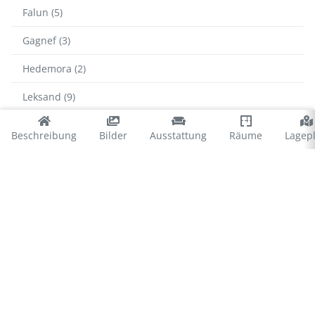
Falun (5)
Gagnef (3)
Hedemora (2)
Leksand (9)
Ludvika (7)
Beschreibung
Bilder
Ausstattung
Räume
Lagep
Malung-Sälen (58)
Mora (10)
Rättvik (4)
Smedjebacken (1)
Vansbro (1)
© 2026 Ferienhausvermittlung Kröger+Rehn GmbH