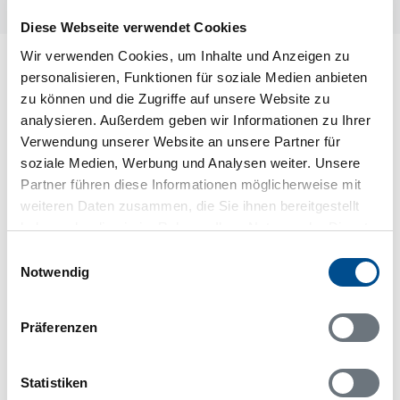
Diese Webseite verwendet Cookies
Wir verwenden Cookies, um Inhalte und Anzeigen zu
Lageplan
personalisieren, Funktionen für soziale Medien anbieten
zu können und die Zugriffe auf unsere Website zu
Adresse
analysieren. Außerdem geben wir Informationen zu Ihrer
Ferienhaus 43860
Verwendung unserer Website an unsere Partner für
Lenvägen 104
soziale Medien, Werbung und Analysen weiter. Unsere
Stöten
Partner führen diese Informationen möglicherweise mit
78067 Sälen
weiteren Daten zusammen, die Sie ihnen bereitgestellt
haben oder die sie im Rahmen Ihrer Nutzung der Dienste
gesammelt haben.
Einwilligungsauswahl
Notwendig
In Ihrem Browser scheint ein
Skriptblocker/AdBlocker aktiviert zu sein!
Präferenzen
Das Bereitstellen und Ausführen einiger
Funktionen wird dadurch auf dieser Seite
Statistiken
verhindert. Um die Funktionen nutzen zu können,