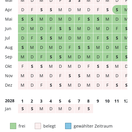
M
D
M
D
F
S
S
M
D
M
D
F
D
F
S
S
M
D
M
D
F
S
S
M
S
S
M
D
M
D
F
S
S
M
D
M
D
M
D
F
S
S
M
D
M
D
F
S
D
F
S
S
M
D
M
D
F
S
S
M
S
M
D
M
D
F
S
S
M
D
M
D
M
D
F
S
S
M
D
M
D
F
S
S
F
S
S
M
D
M
D
F
S
S
M
D
M
D
M
D
F
S
S
M
D
M
D
F
M
D
F
S
S
M
D
M
D
F
S
S
2028
1
2
3
4
5
6
7
8
9
10
11
12
S
S
M
D
M
D
F
S
frei
belegt
gewählter Zeitraum