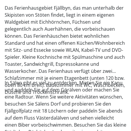
Das Ferienhausgebiet Fjällbyn, das man unterhalb der
Skipisten von Stöten findet, liegt in einem eigenen
Waldgebiet mit Eichhörnchen, Füchsen und
gelegentlich auch Auerhähnen, die vorbeischauen
können. Das Ferienhäuschen bietet wohnlichen
Standard und hat einen offenen Küchen/Wohnbereich
mit Sitz- und Essecke sowie WLAN, Kabel-TV und DVD-
Spieler. Kleine Kochnische mit Spülmaschine und auch
Toaster, Sandwichgrill, Espressokanne und
Wasserkocher. Das Ferienhaus verfügt über zwei
Schlafzimmer mit je einem Etagenbett (unten 120 bzw.
In Sälen gibt es viel zu entdecken. Mieten Sie ein Kanu
oben 80 cm breit). Badezimmer mit WC, Waschbecken,
und paddeln Sie auf dem Görälven oder machen Sie
Dusche und Trockenschrank.
eine Radtour. Wenn Sie weitere Aktivitäten wünschen,
besuchen Sie Sälens Dorf und probieren Sie den
Fjällgolfplatz mit 18 Löchern oder paddeln Sie abends
auf dem Fluss Västerdalälven und sehen vielleicht
einen Biber vorbeischwimmen. Besuchen Sie das kleine