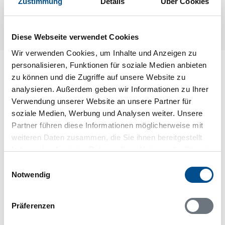
Zustimmung
Details
Über Cookies
Diese Webseite verwendet Cookies
Wir verwenden Cookies, um Inhalte und Anzeigen zu
personalisieren, Funktionen für soziale Medien anbieten
Lageplan
zu können und die Zugriffe auf unsere Website zu
analysieren. Außerdem geben wir Informationen zu Ihrer
Adresse
Verwendung unserer Website an unsere Partner für
Ferienhaus 07215
soziale Medien, Werbung und Analysen weiter. Unsere
Gränsbo 4
Partner führen diese Informationen möglicherweise mit
Rörbäcksnäs
weiteren Daten zusammen, die Sie ihnen bereitgestellt
78066 Rörbäcksnäs
haben oder die sie im Rahmen Ihrer Nutzung der Dienste
gesammelt haben.
Einwilligungsauswahl
Notwendig
In Ihrem Browser scheint ein
Präferenzen
Skriptblocker/AdBlocker aktiviert zu sein!