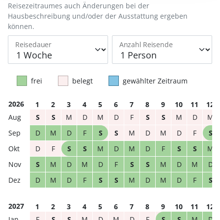
Reisezeitraumes auch Änderungen bei der
Hausbeschreibung und/oder der Ausstattung ergeben
können.
Reisedauer
Anzahl Reisende
frei
belegt
gewählter Zeitraum
2026
1
2
3
4
5
6
7
8
9
10
11
12
S
S
M
D
M
D
F
S
S
M
D
M
D
M
D
F
S
S
M
D
M
D
F
S
D
F
S
S
M
D
M
D
F
S
S
M
S
M
D
M
D
F
S
S
M
D
M
D
D
M
D
F
S
S
M
D
M
D
F
S
2027
1
2
3
4
5
6
7
8
9
10
11
12
F
S
S
M
D
M
D
F
S
S
M
D