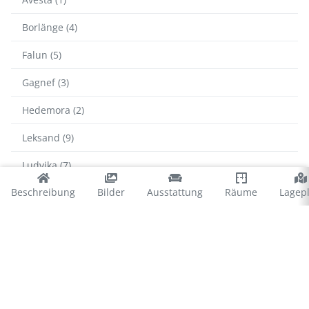
Borlänge (4)
Falun (5)
Gagnef (3)
Hedemora (2)
Leksand (9)
Ludvika (7)
Beschreibung
Bilder
Ausstattung
Räume
Lagep
Malung-Sälen (58)
Mora (10)
Rättvik (4)
Smedjebacken (1)
Vansbro (1)