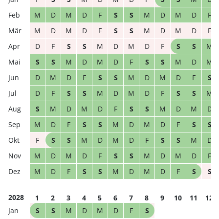
M
D
M
D
F
S
S
M
D
M
D
F
M
D
M
D
F
S
S
M
D
M
D
F
D
F
S
S
M
D
M
D
F
S
S
M
S
S
M
D
M
D
F
S
S
M
D
M
D
M
D
F
S
S
M
D
M
D
F
S
D
F
S
S
M
D
M
D
F
S
S
M
S
M
D
M
D
F
S
S
M
D
M
D
M
D
F
S
S
M
D
M
D
F
S
S
F
S
S
M
D
M
D
F
S
S
M
D
M
D
M
D
F
S
S
M
D
M
D
F
M
D
F
S
S
M
D
M
D
F
S
S
2028
1
2
3
4
5
6
7
8
9
10
11
12
S
S
M
D
M
D
F
S