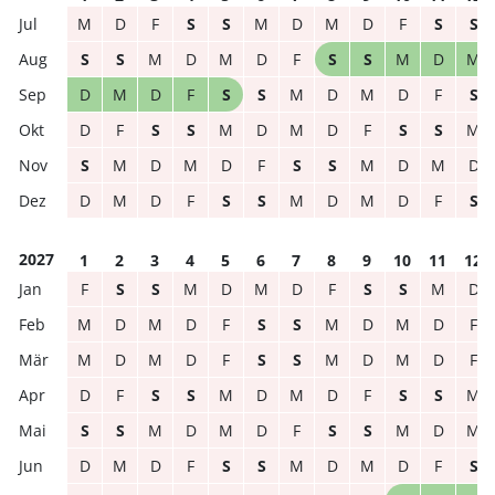
M
D
F
S
S
M
D
M
D
F
S
S
S
S
M
D
M
D
F
S
S
M
D
M
D
M
D
F
S
S
M
D
M
D
F
S
D
F
S
S
M
D
M
D
F
S
S
M
S
M
D
M
D
F
S
S
M
D
M
D
D
M
D
F
S
S
M
D
M
D
F
S
2027
1
2
3
4
5
6
7
8
9
10
11
12
F
S
S
M
D
M
D
F
S
S
M
D
M
D
M
D
F
S
S
M
D
M
D
F
M
D
M
D
F
S
S
M
D
M
D
F
D
F
S
S
M
D
M
D
F
S
S
M
S
S
M
D
M
D
F
S
S
M
D
M
D
M
D
F
S
S
M
D
M
D
F
S