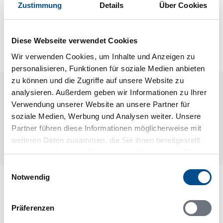
Neben- und Verbrauchskosten
Zustimmung
Details
Über Cookies
Die aktuellen Verbrauchskosten finden Sie im
nächsten Schritt im Buchungsformular.
Diese Webseite verwendet Cookies
Wir verwenden Cookies, um Inhalte und Anzeigen zu
personalisieren, Funktionen für soziale Medien anbieten
zu können und die Zugriffe auf unsere Website zu
Raumaufteilung
analysieren. Außerdem geben wir Informationen zu Ihrer
Verwendung unserer Website an unsere Partner für
Leider liegen uns zur Zeit keine Grundrisse vor.
soziale Medien, Werbung und Analysen weiter. Unsere
Manchmal befinden sich aber unter den Bildern der
Partner führen diese Informationen möglicherweise mit
Ferienunterkunft Informationen zur Raumaufteilung.
weiteren Daten zusammen, die Sie ihnen bereitgestellt
haben oder die sie im Rahmen Ihrer Nutzung der Dienste
gesammelt haben.
Einwilligungsauswahl
Notwendig
Lageplan
Adresse
Präferenzen
Ferienwohnung 63370