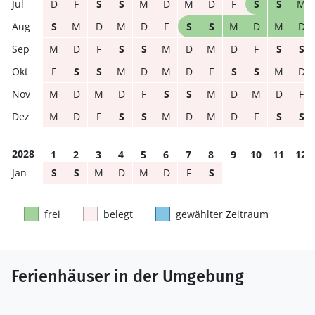
D
F
S
S
M
D
M
D
F
S
S
M
S
M
D
M
D
F
S
S
M
D
M
D
M
D
F
S
S
M
D
M
D
F
S
S
F
S
S
M
D
M
D
F
S
S
M
D
M
D
M
D
F
S
S
M
D
M
D
F
M
D
F
S
S
M
D
M
D
F
S
S
2028
1
2
3
4
5
6
7
8
9
10
11
12
S
S
M
D
M
D
F
S
frei
belegt
gewählter Zeitraum
Ferienhäuser in der Umgebung