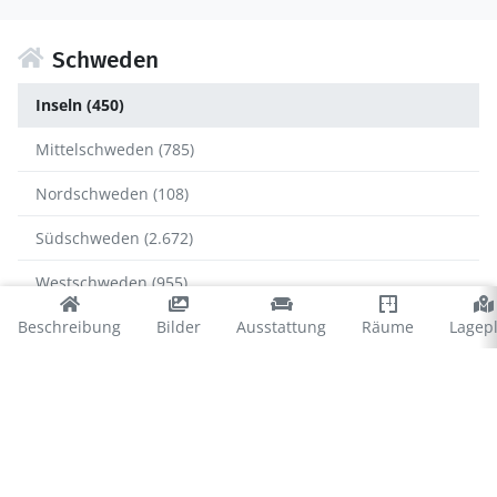
Schweden
Inseln (450)
Mittelschweden (785)
Nordschweden (108)
Südschweden (2.672)
Westschweden (955)
Beschreibung
Bilder
Ausstattung
Räume
Lagep
Inseln
Gotland (159)
Öland (291)
Öland