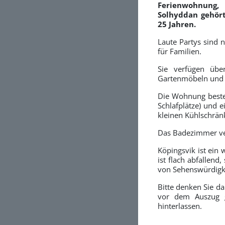
Ferienwohnung
Solhyddan gehört
25 Jahren.
Laute Partys sind n
für Familien.
Sie verfügen übe
Gartenmöbeln und B
Die Wohnung beste
Schlafplätze) und 
kleinen Kühlschränk
Das Badezimmer ve
Köpingsvik ist ein
ist flach abfallend
von Sehenswürdigk
Bitte denken Sie d
vor dem Auszug g
hinterlassen.