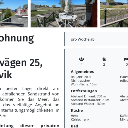
wohnung
pro Woche ab
vägen 25,
4
2
0
vik
Allgemeines
Baujahr: 2007
Haust
Nichtraucher
tolle
Wohnfläche: 16 m²
n bester Lage, direkt am
Entfernungen
ch abfallenden Sandstrand von
Abstand Einkauf: 700 m
Absta
 können Sie das Meer, das
Abstand Restaurant: 70 m
Abst
Abstand Wasser: 180 m
 das vielfältige Angebot an
nterhaltungsmöglichkeiten in
Küche
ßen.
Herd
Kaff
Kühlschrank
Mikr
etung dieser privaten
Bad