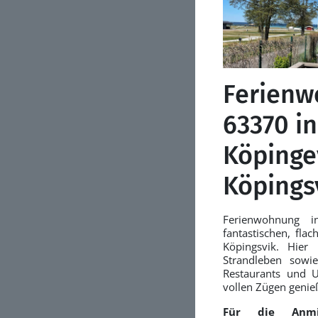
Ferien
63370 in
Köpinge
Köpings
Ferienwohnung i
fantastischen, fla
Köpingsvik. Hier
Strandleben sowie
Restaurants und U
vollen Zügen genie
Für die Anmi