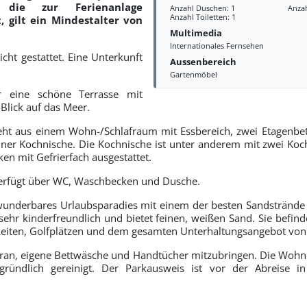
, die zur Ferienanlage
Anzahl Duschen: 1
Anza
Anzahl Toiletten: 1
, gilt ein Mindestalter von
Multimedia
Internationales Fernsehen
icht gestattet. Eine Unterkunft
Aussenbereich
Gartenmöbel
r eine schöne Terrasse mit
lick auf das Meer.
ht aus einem Wohn-/Schlafraum mit Essbereich, zwei Etagenbett
einer Kochnische. Die Kochnische ist unter anderem mit zwei Koc
en mit Gefrierfach ausgestattet.
rfügt über WC, Waschbecken und Dusche.
 wunderbares Urlaubsparadies mit einem der besten Sandstrände
, sehr kinderfreundlich und bietet feinen, weißen Sand. Sie befin
eiten, Golfplätzen und dem gesamten Unterhaltungsangebot vo
aran, eigene Bettwäsche und Handtücher mitzubringen. Die Woh
ründlich gereinigt. Der Parkausweis ist vor der Abreise 