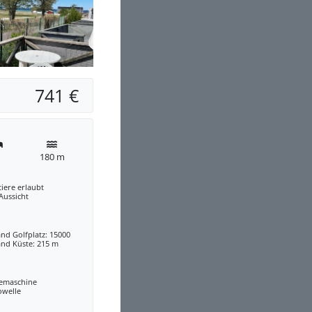
741 €
180 m
iere erlaubt
 Aussicht
nd Golfplatz: 15000
and Küste: 215 m
eemaschine
owelle