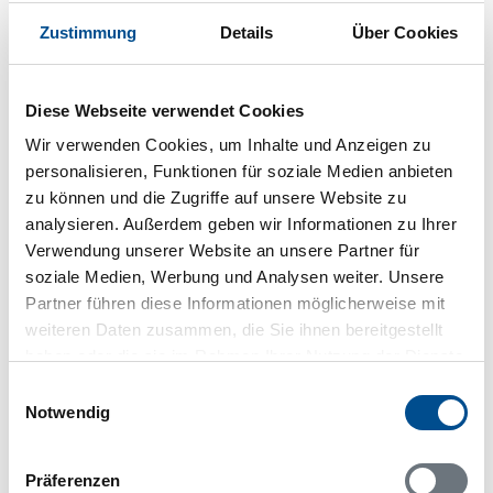
die beste Jahreszeit für Nordlichterlebnisse. Kein
Wunder also, dass die Nachfrage nach Nordlichttouren
Zustimmung
Details
Über Cookies
mit Guide, der die Orte mit „Nordlicht-Garantie“ oder
zumindest doch hoher Wahrscheinlichkeit kennt, stetig
wächst.
Diese Webseite verwendet Cookies
Sogar klimaneutrale Touren findet ihr inzwischen,
Wir verwenden Cookies, um Inhalte und Anzeigen zu
wenn ihr bei der Jagd nach Nordlicht euren
personalisieren, Funktionen für soziale Medien anbieten
ökologischen Fußabdruck minimieren wollt. Abisko,
zu können und die Zugriffe auf unsere Website zu
das als eines der besten Ziele zur Beobachtung von
analysieren. Außerdem geben wir Informationen zu Ihrer
Nordlichtern weltweit gilt, hat sogar eine eigene
Verwendung unserer Website an unsere Partner für
Nordlicht-Infrastruktur entwickelt.
soziale Medien, Werbung und Analysen weiter. Unsere
Unser Tipp: Ein Ferienhausurlaub lässt sich ideal mit
Partner führen diese Informationen möglicherweise mit
einer Nordlichttour verbinden – denn wer länger vor
weiteren Daten zusammen, die Sie ihnen bereitgestellt
Ort ist und flexibel sein kann, erhöht die
haben oder die sie im Rahmen Ihrer Nutzung der Dienste
Wahrscheinlichkeit fürs Nordlichterlebnis deutlich.
gesammelt haben.
Einwilligungsauswahl
Notwendig
Amerikanisches Magazin kürt
Stockholms Schärengarten zu einem
Präferenzen