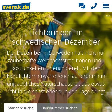
Lichtermeer im
schwedischen Dezember
Der Dezember in Schweden hält nicht nur
zauberhafte Weihnachtstraditionen und -
köstlichkeiten für euch bereit. Mit den
Nordlichtern erwartet euch außerdem ein
unglaubliches Naturschauspiel, das etwas
Licht in die sonst eher dunklen Tage bringt.
Standardsuche
Hausnummer suchen