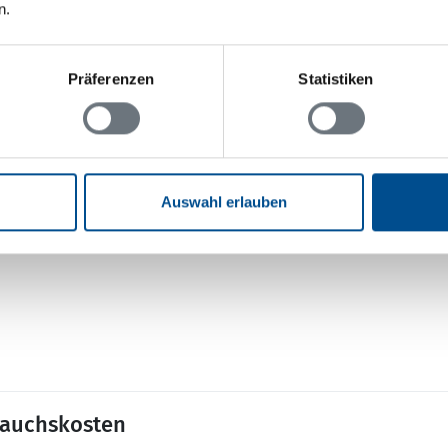
r: 2
n.
Präferenzen
Statistiken
Aussenbereich
Gartenmöbel
Auswahl erlauben
Grill
Terrasse: 1
rauchskosten