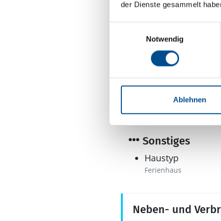
Anzahl Badezimme
der Dienste gesammelt habe
Anzahl Toiletten: 2
Dusche
Einwilligungsauswahl
Notwendig
Trockner
Waschmaschine
Multimedia
DVD-Player
Ablehnen
Internet
WLAN
Sonstiges
Haustyp
Ferienhaus
Neben- und Verb