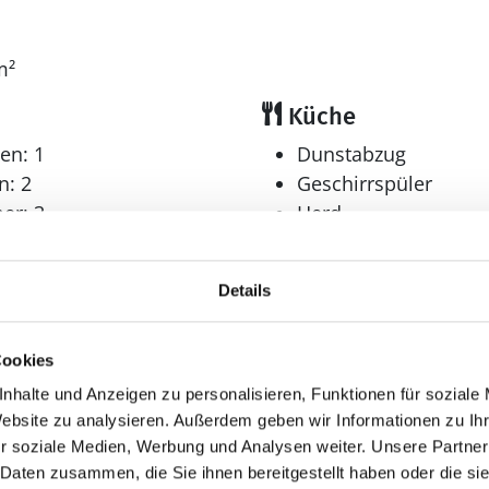
1
m²
Küche
en: 1
Dunstabzug
n: 2
Geschirrspüler
er: 3
Herd
Holzherd
Kaffeemaschine
Details
Kühlschrank
Mikrowelle
Tiefkühler: 200 l
Cookies
Tiefkühlschrank
nhalte und Anzeigen zu personalisieren, Funktionen für soziale
Wellness
Website zu analysieren. Außerdem geben wir Informationen zu I
r soziale Medien, Werbung und Analysen weiter. Unsere Partner
Sauna
 Daten zusammen, die Sie ihnen bereitgestellt haben oder die s