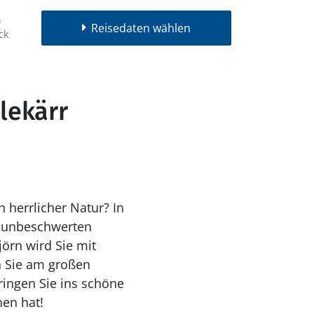
Reisedaten wählen
ck
lekärr
 herrlicher Natur? In
en unbeschwerten
örn wird Sie mit
n Sie am großen
ringen Sie ins schöne
en hat!