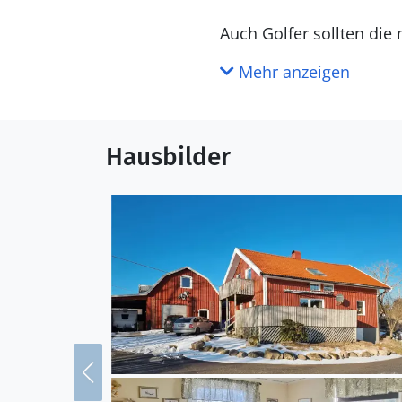
Auch Golfer sollten di
Schönheit der Insel erk
Mehr anzeigen
gehen Sie in einer Nat
Dörfer, gönnen Sie sich
Tagesausflug nach Ste
Hausbilder