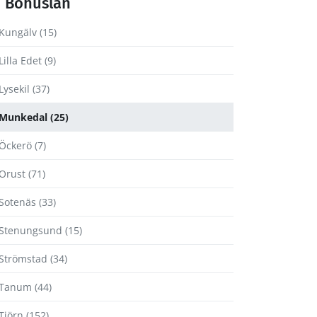
Bohuslän
Kungälv (15)
Lilla Edet (9)
Lysekil (37)
Munkedal (25)
Öckerö (7)
Orust (71)
Sotenäs (33)
Stenungsund (15)
Strömstad (34)
Tanum (44)
Tjörn (152)