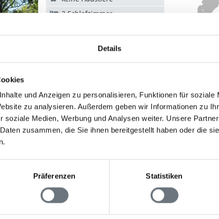
2 Schlafzimmer
120 m zum Wasser
Details
DanCenter
Cookies
Ferienhaus S08057 in Munkedal / 
nhalte und Anzeigen zu personalisieren, Funktionen für soziale
Website zu analysieren. Außerdem geben wir Informationen zu I
6 Personen
r soziale Medien, Werbung und Analysen weiter. Unsere Partner
 Daten zusammen, die Sie ihnen bereitgestellt haben oder die s
keine Haustiere
n.
3 Schlafzimmer
25 m zum Wasser
Präferenzen
Statistiken
Novasol