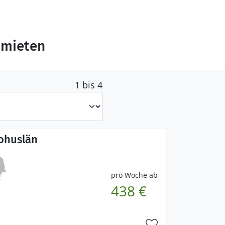
 mieten
1 bis 4
ohuslän
pro Woche ab
438 €