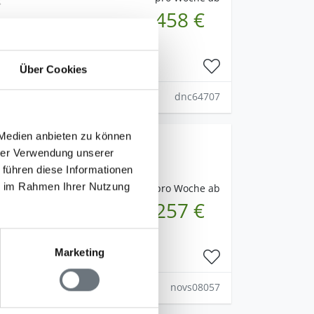
458 €
Über Cookies
dnc64707
Bohuslän
 Medien anbieten zu können
hrer Verwendung unserer
 führen diese Informationen
ie im Rahmen Ihrer Nutzung
pro Woche ab
257 €
Marketing
novs08057