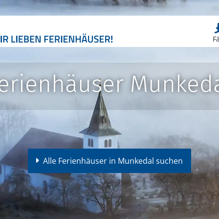
F
erienhäuser Munked
Alle Ferienhäuser in Munkedal suchen