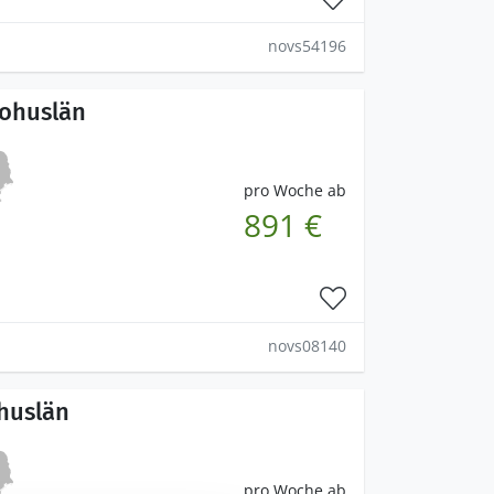
novs54196
Bohuslän
pro Woche ab
891 €
novs08140
huslän
pro Woche ab