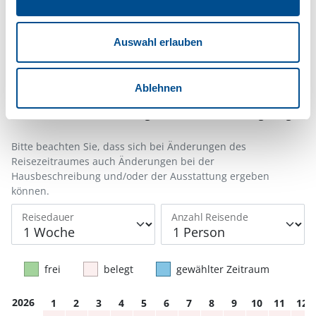
Belegungskalender
Auswahl erlauben
Reisedauer auswählen
Anzahl Reisende auswählen
Ablehnen
Anreisetag im Belegungskalender anklicken
Sie bekommen Verfügbarkeit und Preis angezeigt
Bitte beachten Sie, dass sich bei Änderungen des
Reisezeitraumes auch Änderungen bei der
Hausbeschreibung und/oder der Ausstattung ergeben
können.
Reisedauer
Anzahl Reisende
frei
belegt
gewählter Zeitraum
2026
1
2
3
4
5
6
7
8
9
10
11
12