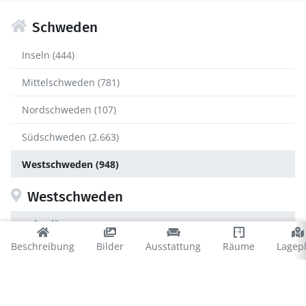
Schweden
Inseln (444)
Mittelschweden (781)
Nordschweden (107)
Südschweden (2.663)
Westschweden (948)
Westschweden
Bohuslän (472)
Beschreibung
Bilder
Ausstattung
Räume
Lagep
Dalsland (131)
Göteborg (50)