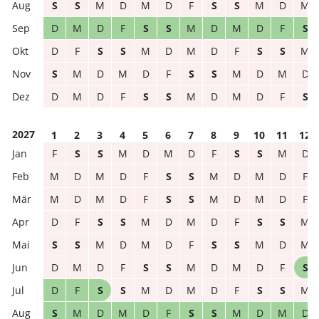
S
S
M
D
M
D
F
S
S
M
D
M
D
M
D
F
S
S
M
D
M
D
F
S
D
F
S
S
M
D
M
D
F
S
S
M
S
M
D
M
D
F
S
S
M
D
M
D
D
M
D
F
S
S
M
D
M
D
F
S
2027
1
2
3
4
5
6
7
8
9
10
11
12
F
S
S
M
D
M
D
F
S
S
M
D
M
D
M
D
F
S
S
M
D
M
D
F
M
D
M
D
F
S
S
M
D
M
D
F
D
F
S
S
M
D
M
D
F
S
S
M
S
S
M
D
M
D
F
S
S
M
D
M
D
M
D
F
S
S
M
D
M
D
F
S
D
F
S
S
M
D
M
D
F
S
S
M
S
M
D
M
D
F
S
S
M
D
M
D