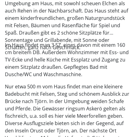
Umgebung am Haus, mit sowohl scheuen Elchen als
auch Rehen in der Nachbarschaft. Das Haus steht auf
einem kinderfreundlichen, großen Naturgrundstück
mit Felsen, Bäumen und Rasenfläche für Spiel und
Spaß. Draußen gibt es 2 schöne Sitzplätze für
Sonnentage und Grillabende, mit Sonne oder
Im Haus findet man 3 SZ, eines davon mit einem 160
Schatten, ganz nach Geschmack.
cm breitem DB. Außerdem Wohnzimmer mit Ess- und
TV-Ecke und helle Küche mit Essplatz und Zugang zu
einem Sitzplatz draußen. Gepflegtes Bad mit
Dusche/WC und Waschmaschine.
Nur etwa 500 m vom Haus findet man eine kleinere
Badebucht mit Felsen, Steg und schönem Ausblick zur
Brücke nach Tjörn. In der Umgebung weiden Schafe
und Pferde. Die Gewässer ringsum Askerö gelten als
fischreich, u.a. soll es hier viele Meerforellen geben.
Diverse Ausflugsziele bieten sich in der Gegend, auf
den Inseln Orust oder Tjörn, an. Der nächste Ort