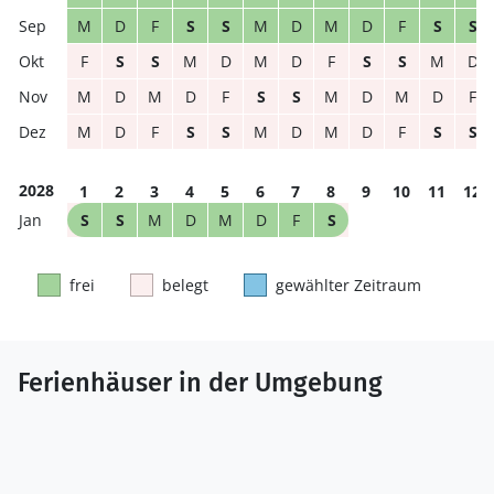
M
D
F
S
S
M
D
M
D
F
S
S
F
S
S
M
D
M
D
F
S
S
M
D
M
D
M
D
F
S
S
M
D
M
D
F
M
D
F
S
S
M
D
M
D
F
S
S
2028
1
2
3
4
5
6
7
8
9
10
11
12
S
S
M
D
M
D
F
S
frei
belegt
gewählter Zeitraum
Ferienhäuser in der Umgebung