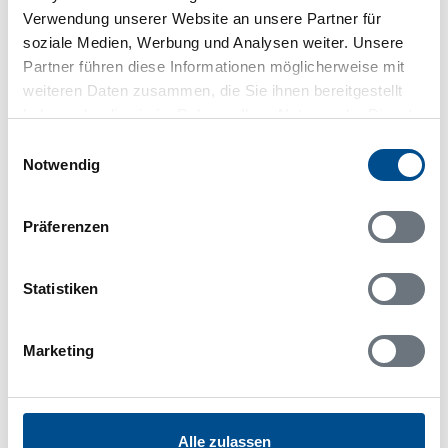
Stora Askerön 842
Verwendung unserer Website an unsere Partner für
Stora Askerön
soziale Medien, Werbung und Analysen weiter. Unsere
47174 Askerön
Partner führen diese Informationen möglicherweise mit
weiteren Daten zusammen, die Sie ihnen bereitgestellt
haben oder die sie im Rahmen Ihrer Nutzung der Dienste
gesammelt haben.
Einwilligungsauswahl
Notwendig
In Ihrem Browser scheint ein
Skriptblocker/AdBlocker aktiviert zu sein!
Das Bereitstellen und Ausführen einiger
Präferenzen
Funktionen wird dadurch auf dieser Seite
verhindert. Um die Funktionen nutzen zu können,
deaktivieren Sie bitte den Blocker für diese Seite
Statistiken
oder setzen sie auf Ihre Whitelist.
Hinweis:
Nachdem Sie Ihre Erlaubnis gegeben
Marketing
haben, können Sie weiterhin selbst bestimmen,
welche Funktionen genutzt werden sollen.
Alle zulassen