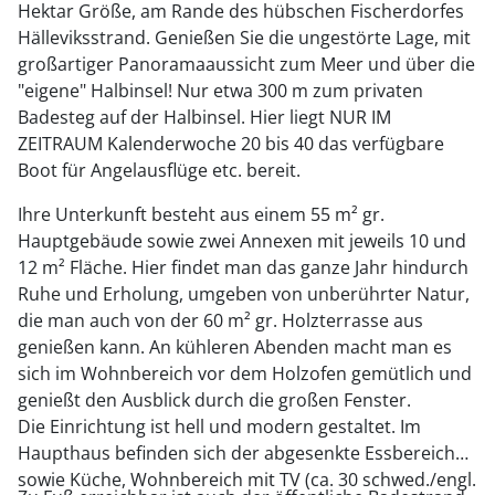
Hektar Größe, am Rande des hübschen Fischerdorfes
Hälleviksstrand. Genießen Sie die ungestörte Lage, mit
großartiger Panoramaaussicht zum Meer und über die
"eigene" Halbinsel! Nur etwa 300 m zum privaten
Badesteg auf der Halbinsel. Hier liegt NUR IM
ZEITRAUM Kalenderwoche 20 bis 40 das verfügbare
Boot für Angelausflüge etc. bereit.
Ihre Unterkunft besteht aus einem 55 m² gr.
Hauptgebäude sowie zwei Annexen mit jeweils 10 und
12 m² Fläche. Hier findet man das ganze Jahr hindurch
Ruhe und Erholung, umgeben von unberührter Natur,
die man auch von der 60 m² gr. Holzterrasse aus
genießen kann. An kühleren Abenden macht man es
sich im Wohnbereich vor dem Holzofen gemütlich und
genießt den Ausblick durch die großen Fenster.
Die Einrichtung ist hell und modern gestaltet. Im
Haupthaus befinden sich der abgesenkte Essbereich
sowie Küche, Wohnbereich mit TV (ca. 30 schwed./engl.