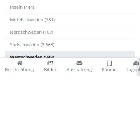
Inseln (444)
Mittelschweden (781)
Nordschweden (107)
Südschweden (2.663)
Westschweden (948)
Beschreibung
Bilder
Ausstattung
Räume
Lagep
Westschweden
Bohuslän (472)
Dalsland (131)
Göteborg (50)
Västergötland (295)
Bohuslän