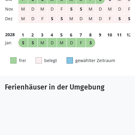
M
D
M
D
F
S
S
M
D
M
D
F
M
D
F
S
S
M
D
M
D
F
S
S
2028
1
2
3
4
5
6
7
8
9
10
11
12
S
S
M
D
M
D
F
S
frei
belegt
gewählter Zeitraum
Ferienhäuser in der Umgebung