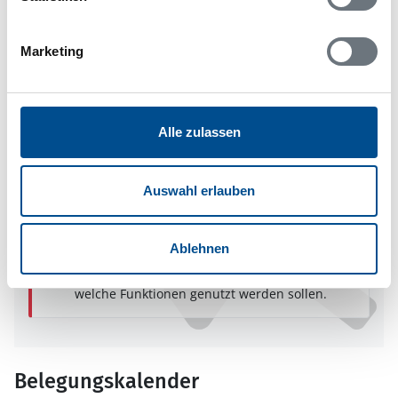
Marketing
In Ihrem Browser scheint ein
Skriptblocker/AdBlocker aktiviert zu sein!
Alle zulassen
Das Bereitstellen und Ausführen einiger
Funktionen wird dadurch auf dieser Seite
verhindert. Um die Funktionen nutzen zu können,
Auswahl erlauben
deaktivieren Sie bitte den Blocker für diese Seite
oder setzen sie auf Ihre Whitelist.
Ablehnen
Hinweis:
Nachdem Sie Ihre Erlaubnis gegeben
haben, können Sie weiterhin selbst bestimmen,
welche Funktionen genutzt werden sollen.
Belegungskalender