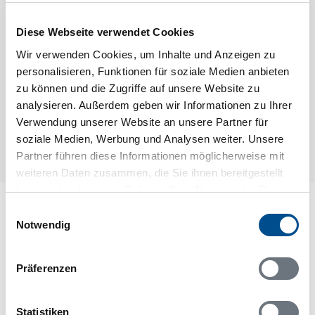
Diese Webseite verwendet Cookies
Wir verwenden Cookies, um Inhalte und Anzeigen zu
personalisieren, Funktionen für soziale Medien anbieten
zu können und die Zugriffe auf unsere Website zu
analysieren. Außerdem geben wir Informationen zu Ihrer
Verwendung unserer Website an unsere Partner für
soziale Medien, Werbung und Analysen weiter. Unsere
Partner führen diese Informationen möglicherweise mit
weiteren Daten zusammen, die Sie ihnen bereitgestellt
haben oder die sie im Rahmen Ihrer Nutzung der Dienste
Lageplan
gesammelt haben.
Einwilligungsauswahl
Notwendig
Adresse
Ferienhaus 35716
Präferenzen
Västergårdsvägen 513
Hälleviksstrand
47495 Hälleviksstrand
Statistiken