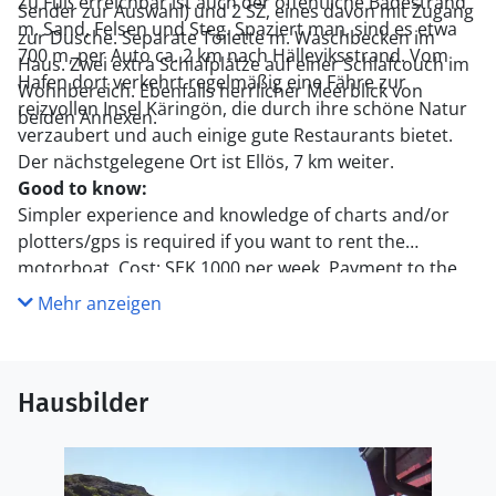
Zu Fuß erreichbar ist auch der öffentliche Badestrand
Sender zur Auswahl) und 2 SZ, eines davon mit Zugang
m. Sand, Felsen und Steg. Spaziert man, sind es etwa
zur Dusche. Separate Toilette m. Waschbecken im
700 m, per Auto ca. 2 km nach Hälleviksstrand. Vom
Haus. Zwei extra Schlafplätze auf einer Schlafcouch im
Hafen dort verkehrt regelmäßig eine Fähre zur
Wohnbereich. Ebenfalls herrlicher Meerblick von
reizvollen Insel Käringön, die durch ihre schöne Natur
beiden Annexen.
verzaubert und auch einige gute Restaurants bietet.
Der nächstgelegene Ort ist Ellös, 7 km weiter.
Good to know:
Simpler experience and knowledge of charts and/or
plotters/gps is required if you want to rent the
motorboat. Cost: SEK 1000 per week. Payment to the
owner on site.
Mehr anzeigen
Hausbilder