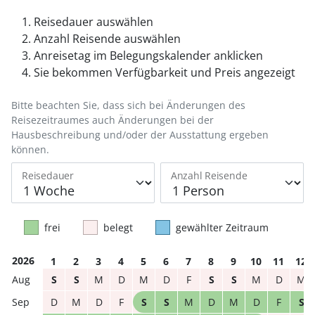
Reisedauer auswählen
Anzahl Reisende auswählen
Anreisetag im Belegungskalender anklicken
Sie bekommen Verfügbarkeit und Preis angezeigt
Bitte beachten Sie, dass sich bei Änderungen des
Reisezeitraumes auch Änderungen bei der
Hausbeschreibung und/oder der Ausstattung ergeben
können.
Reisedauer
Anzahl Reisende
frei
belegt
gewählter Zeitraum
2026
1
2
3
4
5
6
7
8
9
10
11
12
S
S
M
D
M
D
F
S
S
M
D
M
D
M
D
F
S
S
M
D
M
D
F
S