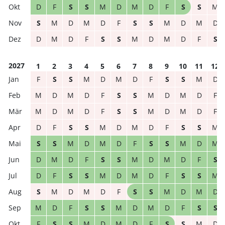
D
F
S
S
M
D
M
D
F
S
S
M
S
M
D
M
D
F
S
S
M
D
M
D
D
M
D
F
S
S
M
D
M
D
F
S
2027
1
2
3
4
5
6
7
8
9
10
11
12
F
S
S
M
D
M
D
F
S
S
M
D
M
D
M
D
F
S
S
M
D
M
D
F
M
D
M
D
F
S
S
M
D
M
D
F
D
F
S
S
M
D
M
D
F
S
S
M
S
S
M
D
M
D
F
S
S
M
D
M
D
M
D
F
S
S
M
D
M
D
F
S
D
F
S
S
M
D
M
D
F
S
S
M
S
M
D
M
D
F
S
S
M
D
M
D
M
D
F
S
S
M
D
M
D
F
S
S
F
S
S
M
D
M
D
F
S
S
M
D