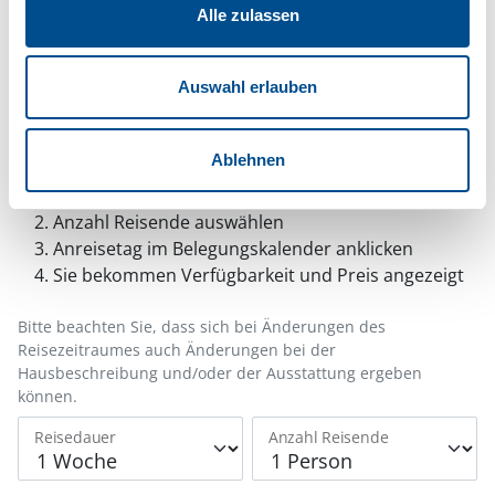
haben, können Sie weiterhin selbst bestimmen,
Alle zulassen
welche Funktionen genutzt werden sollen.
Auswahl erlauben
Belegungskalender
Ablehnen
Reisedauer auswählen
Anzahl Reisende auswählen
Anreisetag im Belegungskalender anklicken
Sie bekommen Verfügbarkeit und Preis angezeigt
Bitte beachten Sie, dass sich bei Änderungen des
Reisezeitraumes auch Änderungen bei der
Hausbeschreibung und/oder der Ausstattung ergeben
können.
Reisedauer
Anzahl Reisende