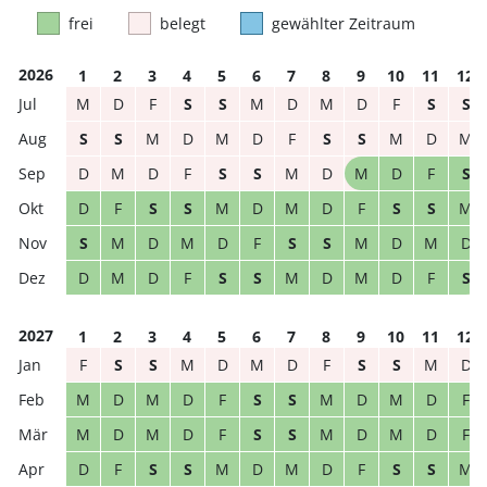
frei
belegt
gewählter Zeitraum
2026
1
2
3
4
5
6
7
8
9
10
11
12
M
D
F
S
S
M
D
M
D
F
S
S
S
S
M
D
M
D
F
S
S
M
D
M
D
M
D
F
S
S
M
D
M
D
F
S
D
F
S
S
M
D
M
D
F
S
S
M
S
M
D
M
D
F
S
S
M
D
M
D
D
M
D
F
S
S
M
D
M
D
F
S
2027
1
2
3
4
5
6
7
8
9
10
11
12
F
S
S
M
D
M
D
F
S
S
M
D
M
D
M
D
F
S
S
M
D
M
D
F
M
D
M
D
F
S
S
M
D
M
D
F
D
F
S
S
M
D
M
D
F
S
S
M