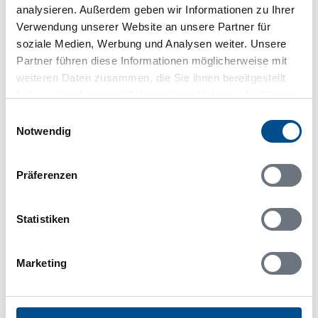
analysieren. Außerdem geben wir Informationen zu Ihrer
Verwendung unserer Website an unsere Partner für
Adresse
soziale Medien, Werbung und Analysen weiter. Unsere
Ferienhaus S50628
Partner führen diese Informationen möglicherweise mit
C G Bernhardsons Väg 6
weiteren Daten zusammen, die Sie ihnen bereitgestellt
haben oder die sie im Rahmen Ihrer Nutzung der Dienste
451 79 Lysekil
gesammelt haben.
Einwilligungsauswahl
Notwendig
Präferenzen
In Ihrem Browser scheint ein
Skriptblocker/AdBlocker aktiviert zu sein!
Das Bereitstellen und Ausführen einiger
Statistiken
Funktionen wird dadurch auf dieser Seite
verhindert. Um die Funktionen nutzen zu können,
Marketing
deaktivieren Sie bitte den Blocker für diese Seite
oder setzen sie auf Ihre Whitelist.
Hinweis:
Nachdem Sie Ihre Erlaubnis gegeben