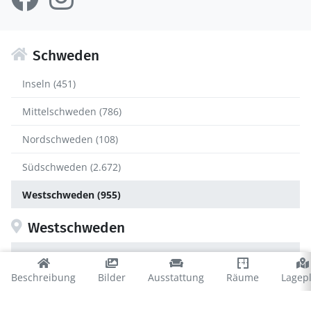
Schweden
Inseln (451)
Mittelschweden (786)
Nordschweden (108)
Südschweden (2.672)
Westschweden (955)
Westschweden
Bohuslän (477)
Beschreibung
Bilder
Ausstattung
Räume
Lagep
Dalsland (131)