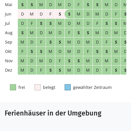
S
S
M
D
M
D
F
S
S
M
D
M
D
M
D
F
S
S
M
D
M
D
F
S
D
F
S
S
M
D
M
D
F
S
S
M
S
M
D
M
D
F
S
S
M
D
M
D
M
D
F
S
S
M
D
M
D
F
S
S
F
S
S
M
D
M
D
F
S
S
M
D
M
D
M
D
F
S
S
M
D
M
D
F
M
D
F
S
S
M
D
M
D
F
S
S
frei
belegt
gewählter Zeitraum
Ferienhäuser in der Umgebung