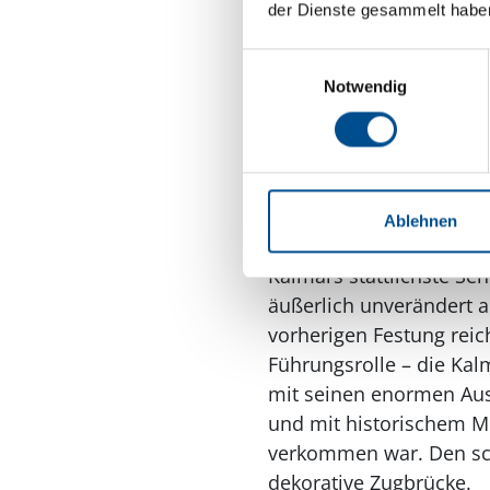
entstand im 17. Jahrhun
der Dienste gesammelt habe
befestigten Kvarnholme
Einwilligungsauswahl
am Platz Lilla Torget. 
Notwendig
sonst auf Kvarnholmen 
Regionalmuseum Kalmar
Stadtzentrum vor 1611, 
konstruierten Kunstmu
Ablehnen
Seit über 500 J
Kalmars stattlichste Seh
äußerlich unverändert a
vorherigen Festung reic
Führungsrolle – die Ka
mit seinen enormen Aus
und mit historischem M
verkommen war. Den sch
dekorative Zugbrücke.