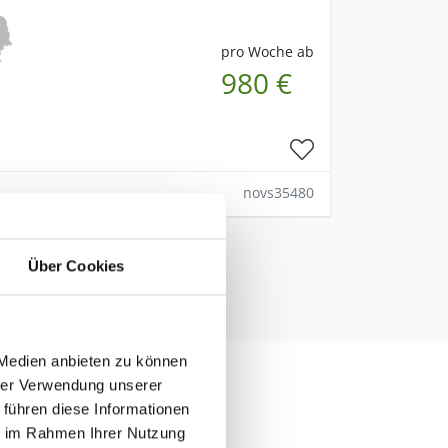
pro Woche ab
980 €
novs35480
Über Cookies
 Medien anbieten zu können
hrer Verwendung unserer
 führen diese Informationen
und Großbränden
ie im Rahmen Ihrer Nutzung