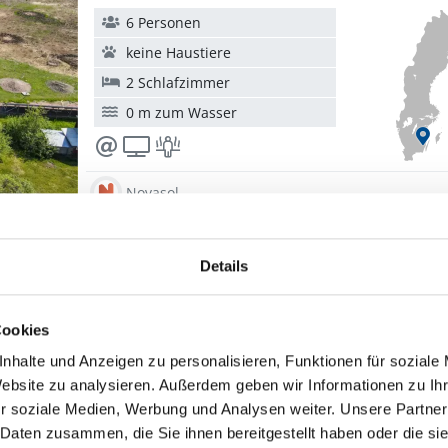
6 Personen
keine Haustiere
2 Schlafzimmer
0 m zum Wasser
Novasol
1
2
3
4
5
Details
Cookies
nhalte und Anzeigen zu personalisieren, Funktionen für soziale
Kalmar
Website zu analysieren. Außerdem geben wir Informationen zu I
r soziale Medien, Werbung und Analysen weiter. Unsere Partner
almar sind prima zu Fuß zu erreichen. Nach Kriegen 
 Daten zusammen, die Sie ihnen bereitgestellt haben oder die s