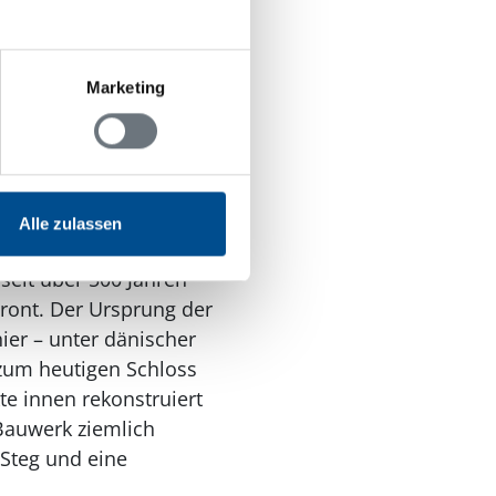
te Zentrum auf dem
ren imposanten Bauten
ser aufzuspüren, während
Marketing
ichtigen sind das
 das alte, verwinkelte
dtpark mit dem luftig
Alle zulassen
 seit über 500 Jahren
ront. Der Ursprung der
ier – unter dänischer
zum heutigen Schloss
e innen rekonstruiert
Bauwerk ziemlich
Steg und eine