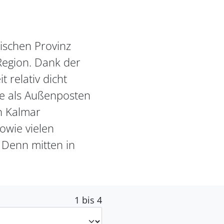
rischen Provinz
Region. Dank der
 relativ dicht
lle als Außenposten
n Kalmar
sowie vielen
: Denn mitten in
1 bis 4