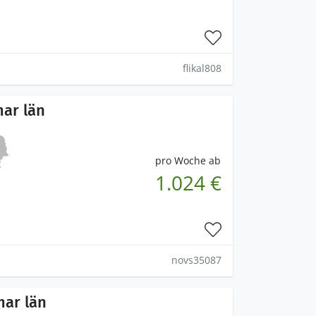
flikal808
mar län
pro Woche ab
1.024 €
novs35087
mar län