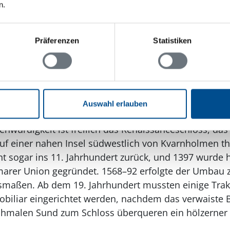
dert das neue, im Barockstil rechtwinklig angeordne
n.
n: mit Dom, Rathaus, Stadttor Västerport und weite
Im Viertel Kattrumpan sind einige malerische Holzhäu
Präferenzen
Statistiken
zur Brandvorbeugung Steinhäuser dominieren. Zu bes
 Läns Museum und das Seefahrtmuseum. Gamla Stan,
liegt dagegen nahe des Schlosses, ebenso wie der Sta
seum.
Auswahl erlauben
ahren: Schloss Kalmar
enwürdigkeit ist freilich das Renaissanceschloss, das
uf einer nahen Insel südwestlich von Kvarnholmen th
ht sogar ins 11. Jahrhundert zurück, und 1397 wurde h
lmarer Union gegründet. 1568–92 erfolgte der Umbau 
maßen. Ab dem 19. Jahrhundert mussten einige Trakt
obiliar eingerichtet werden, nachdem das verwaiste 
malen Sund zum Schloss überqueren ein hölzerner 