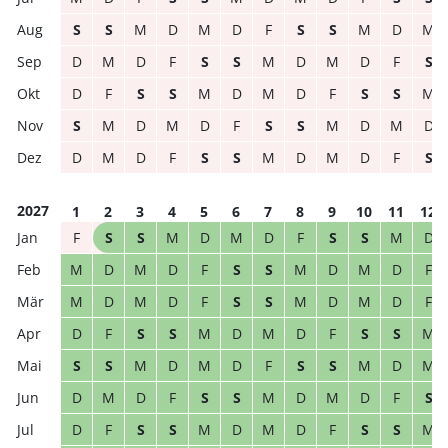
S
S
M
D
M
D
F
S
S
M
D
M
D
M
D
F
S
S
M
D
M
D
F
S
D
F
S
S
M
D
M
D
F
S
S
M
S
M
D
M
D
F
S
S
M
D
M
D
D
M
D
F
S
S
M
D
M
D
F
S
2027
1
2
3
4
5
6
7
8
9
10
11
12
F
S
S
M
D
M
D
F
S
S
M
D
M
D
M
D
F
S
S
M
D
M
D
F
M
D
M
D
F
S
S
M
D
M
D
F
D
F
S
S
M
D
M
D
F
S
S
M
S
S
M
D
M
D
F
S
S
M
D
M
D
M
D
F
S
S
M
D
M
D
F
S
D
F
S
S
M
D
M
D
F
S
S
M