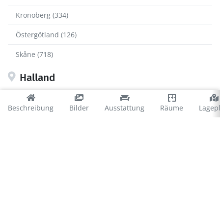
Kronoberg (334)
Östergötland (126)
Skåne (718)
Halland
Falkenberg (88)
Beschreibung
Bilder
Ausstattung
Räume
Lagep
Halmstad (34)
Hylte (65)
Kungsbacka (39)
Laholm (94)
Varberg (48)