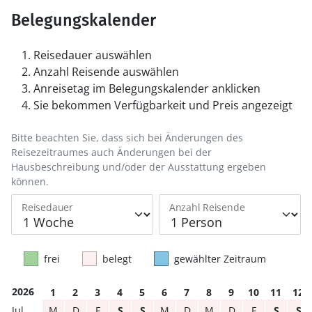
Belegungskalender
Reisedauer auswählen
Anzahl Reisende auswählen
Anreisetag im Belegungskalender anklicken
Sie bekommen Verfügbarkeit und Preis angezeigt
Bitte beachten Sie, dass sich bei Änderungen des
Reisezeitraumes auch Änderungen bei der
Hausbeschreibung und/oder der Ausstattung ergeben
können.
Reisedauer
Anzahl Reisende
frei
belegt
gewählter Zeitraum
2026
1
2
3
4
5
6
7
8
9
10
11
12
M
D
F
S
S
M
D
M
D
F
S
S