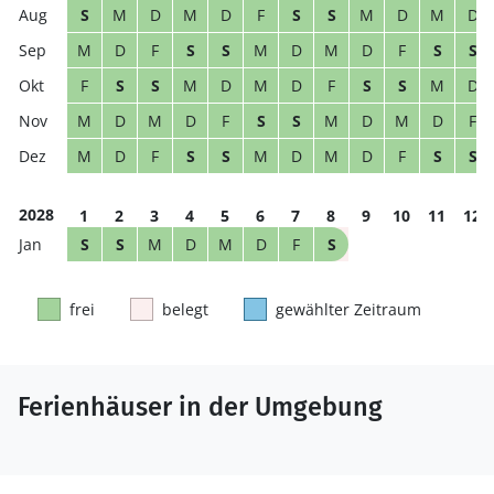
S
M
D
M
D
F
S
S
M
D
M
D
M
D
F
S
S
M
D
M
D
F
S
S
F
S
S
M
D
M
D
F
S
S
M
D
M
D
M
D
F
S
S
M
D
M
D
F
M
D
F
S
S
M
D
M
D
F
S
S
2028
1
2
3
4
5
6
7
8
9
10
11
12
S
S
M
D
M
D
F
S
frei
belegt
gewählter Zeitraum
Ferienhäuser in der Umgebung