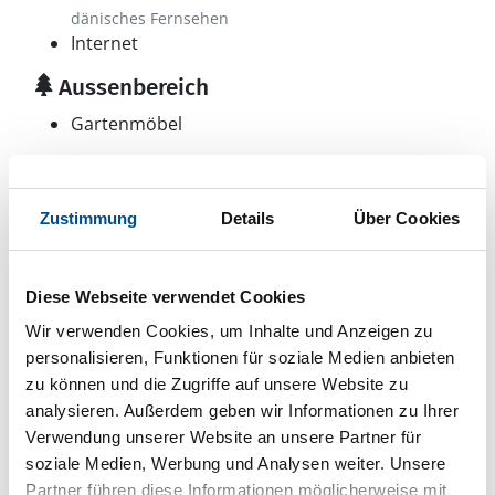
dänisches Fernsehen
Internet
Aussenbereich
Gartenmöbel
Sonstiges
Besonderheiten
Zustimmung
Details
Über Cookies
Energiesparhaus
Kinderhochstuhl
Wärmepumpe
Diese Webseite verwendet Cookies
Luft-Luft
Wir verwenden Cookies, um Inhalte und Anzeigen zu
personalisieren, Funktionen für soziale Medien anbieten
zu können und die Zugriffe auf unsere Website zu
Neben- und Verbrauchskosten
analysieren. Außerdem geben wir Informationen zu Ihrer
Die aktuellen Verbrauchskosten finden Sie im
Verwendung unserer Website an unsere Partner für
nächsten Schritt im Buchungsformular.
soziale Medien, Werbung und Analysen weiter. Unsere
Partner führen diese Informationen möglicherweise mit