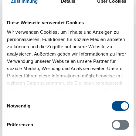
Zustimmung
Details
Über Cookies
nächsten Schritt im Buchungsformular.
Diese Webseite verwendet Cookies
Wir verwenden Cookies, um Inhalte und Anzeigen zu
Raumaufteilung
personalisieren, Funktionen für soziale Medien anbieten
zu können und die Zugriffe auf unsere Website zu
analysieren. Außerdem geben wir Informationen zu Ihrer
Verwendung unserer Website an unsere Partner für
soziale Medien, Werbung und Analysen weiter. Unsere
Partner führen diese Informationen möglicherweise mit
weiteren Daten zusammen, die Sie ihnen bereitgestellt
haben oder die sie im Rahmen Ihrer Nutzung der Dienste
gesammelt haben.
Einwilligungsauswahl
Notwendig
Präferenzen