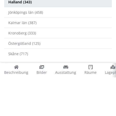
Halland (343)
Jönköpings län (458)
Kalmar län (387)
Kronoberg (333)
Östergötland (125)
Skåne (717)
Halland
Beschreibung
Bilder
Ausstattung
Räume
Lagep
Falkenberg (88)
Halmstad (34)
Hylte (65)
Kungsbacka (39)