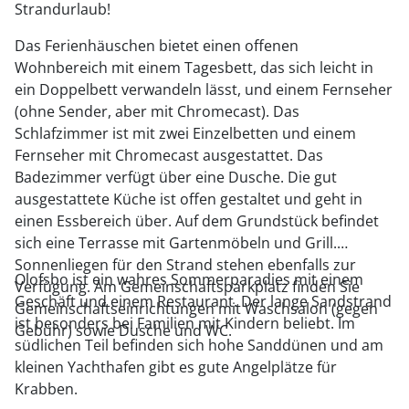
Strandurlaub!
Das Ferienhäuschen bietet einen offenen
Wohnbereich mit einem Tagesbett, das sich leicht in
ein Doppelbett verwandeln lässt, und einem Fernseher
(ohne Sender, aber mit Chromecast). Das
Schlafzimmer ist mit zwei Einzelbetten und einem
Fernseher mit Chromecast ausgestattet. Das
Badezimmer verfügt über eine Dusche. Die gut
ausgestattete Küche ist offen gestaltet und geht in
einen Essbereich über. Auf dem Grundstück befindet
sich eine Terrasse mit Gartenmöbeln und Grill.
Sonnenliegen für den Strand stehen ebenfalls zur
Olofsbo ist ein wahres Sommerparadies mit einem
Verfügung. Am Gemeinschaftsparkplatz finden Sie
Geschäft und einem Restaurant. Der lange Sandstrand
Gemeinschaftseinrichtungen mit Waschsalon (gegen
ist besonders bei Familien mit Kindern beliebt. Im
Gebühr) sowie Dusche und WC.
südlichen Teil befinden sich hohe Sanddünen und am
kleinen Yachthafen gibt es gute Angelplätze für
Krabben.