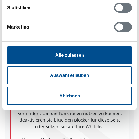
Lageplan
Statistiken
Adresse
Ferienhaus 63621
Marketing
Måsen 528
Olofsbo
31171 Falkenberg
Alle zulassen
Auswahl erlauben
In Ihrem Browser scheint ein
Skriptblocker/AdBlocker aktiviert zu sein!
Ablehnen
Das Bereitstellen und Ausführen einiger
Funktionen wird dadurch auf dieser Seite
verhindert. Um die Funktionen nutzen zu können,
deaktivieren Sie bitte den Blocker für diese Seite
oder setzen sie auf Ihre Whitelist.