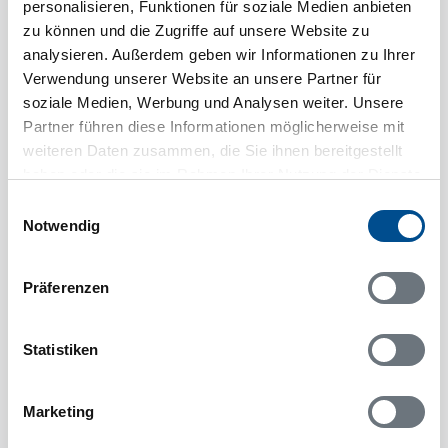
personalisieren, Funktionen für soziale Medien anbieten
zu können und die Zugriffe auf unsere Website zu
analysieren. Außerdem geben wir Informationen zu Ihrer
Verwendung unserer Website an unsere Partner für
soziale Medien, Werbung und Analysen weiter. Unsere
Partner führen diese Informationen möglicherweise mit
weiteren Daten zusammen, die Sie ihnen bereitgestellt
haben oder die sie im Rahmen Ihrer Nutzung der Dienste
8 Personen
gesammelt haben.
Einwilligungsauswahl
3 Haustiere
pro Woche ab
Notwendig
508 €
3 Schlafzimmer
500 m zum Wasser
Präferenzen
Novasol
novs90117
Statistiken
1
Marketing