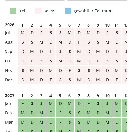
frei
belegt
gewählter Zeitraum
2026
1
2
3
4
5
6
7
8
9
10
11
12
M
D
F
S
S
M
D
M
D
F
S
S
S
S
M
D
M
D
F
S
S
M
D
M
D
M
D
F
S
S
M
D
M
D
F
S
D
F
S
S
M
D
M
D
F
S
S
M
S
M
D
M
D
F
S
S
M
D
M
D
D
M
D
F
S
S
M
D
M
D
F
S
2027
1
2
3
4
5
6
7
8
9
10
11
12
F
S
S
M
D
M
D
F
S
S
M
D
M
D
M
D
F
S
S
M
D
M
D
F
M
D
M
D
F
S
S
M
D
M
D
F
D
F
S
S
M
D
M
D
F
S
S
M