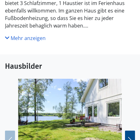
bietet 3 Schlafzimmer, 1 Haustier ist im Ferienhaus
ebenfalls willkommen. Im ganzen Haus gibt es eine
Fußbodenheizung, so dass Sie es hier zu jeder
Jahreszeit behaglich warm haben.
Mehr anzeigen
Genießen Sie das Leben im Freien und die langen
Sommerabende auf der offenen Terrasse im privaten
Garten des Hauses.
Hausbilder
Sie haben nur 300 m zum Badebereich mit
Bademöglichkeit vom Steg.
Sie wohnen in der Nähe des Naturschutzgebietes
Kilsbergen mit vielen Wanderwegen. Die Stadt Örebro
bietet Einkaufsmöglichkeiten, Restaurants und
Unterhaltung. Schloss Örebro ist ebenfalls eine
sehenswerte Attraktion. Der Wasserpark von