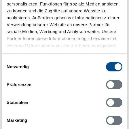
Lageplan
personalisieren, Funktionen für soziale Medien anbieten
zu können und die Zugriffe auf unsere Website zu
Adresse
analysieren. Außerdem geben wir Informationen zu Ihrer
Ferienhaus S64069
Verwendung unserer Website an unsere Partner für
Norra Gottsätter 461
soziale Medien, Werbung und Analysen weiter. Unsere
Partner führen diese Informationen möglicherweise mit
705 91 Örebro
weiteren Daten zusammen, die Sie ihnen bereitgestellt
haben oder die sie im Rahmen Ihrer Nutzung der Dienste
gesammelt haben.
Einwilligungsauswahl
Notwendig
In Ihrem Browser scheint ein
Skriptblocker/AdBlocker aktiviert zu sein!
Präferenzen
Das Bereitstellen und Ausführen einiger
Funktionen wird dadurch auf dieser Seite
Statistiken
verhindert. Um die Funktionen nutzen zu können,
deaktivieren Sie bitte den Blocker für diese Seite
oder setzen sie auf Ihre Whitelist.
Marketing