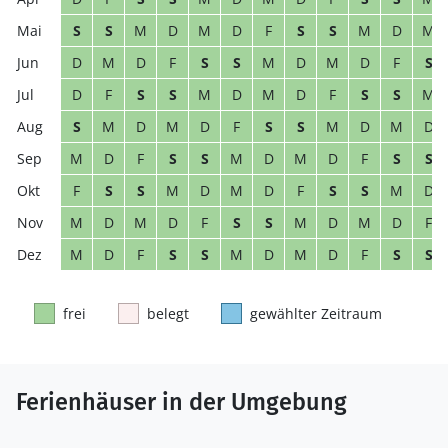
S
S
M
D
M
D
F
S
S
M
D
M
D
M
D
F
S
S
M
D
M
D
F
S
D
F
S
S
M
D
M
D
F
S
S
M
S
M
D
M
D
F
S
S
M
D
M
D
M
D
F
S
S
M
D
M
D
F
S
S
F
S
S
M
D
M
D
F
S
S
M
D
M
D
M
D
F
S
S
M
D
M
D
F
M
D
F
S
S
M
D
M
D
F
S
S
frei
belegt
gewählter Zeitraum
Ferienhäuser in der Umgebung