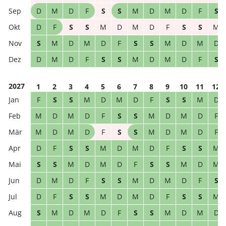
D
M
D
F
S
S
M
D
M
D
F
S
D
F
S
S
M
D
M
D
F
S
S
M
S
M
D
M
D
F
S
S
M
D
M
D
D
M
D
F
S
S
M
D
M
D
F
S
2027
1
2
3
4
5
6
7
8
9
10
11
12
F
S
S
M
D
M
D
F
S
S
M
D
M
D
M
D
F
S
S
M
D
M
D
F
M
D
M
D
F
S
S
M
D
M
D
F
D
F
S
S
M
D
M
D
F
S
S
M
S
S
M
D
M
D
F
S
S
M
D
M
D
M
D
F
S
S
M
D
M
D
F
S
D
F
S
S
M
D
M
D
F
S
S
M
S
M
D
M
D
F
S
S
M
D
M
D