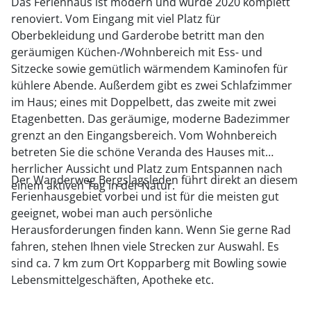
Das Ferienhaus ist modern und wurde 2020 komplett
renoviert. Vom Eingang mit viel Platz für
Oberbekleidung und Garderobe betritt man den
geräumigen Küchen-/Wohnbereich mit Ess- und
Sitzecke sowie gemütlich wärmendem Kaminofen für
kühlere Abende. Außerdem gibt es zwei Schlafzimmer
im Haus; eines mit Doppelbett, das zweite mit zwei
Etagenbetten. Das geräumige, moderne Badezimmer
grenzt an den Eingangsbereich. Vom Wohnbereich
betreten Sie die schöne Veranda des Hauses mit
herrlicher Aussicht und Platz zum Entspannen nach
Der Wanderweg Bergslagsleden führt direkt an diesem
einem aktiven Tag in der Natur.
Ferienhausgebiet vorbei und ist für die meisten gut
geeignet, wobei man auch persönliche
Herausforderungen finden kann. Wenn Sie gerne Rad
fahren, stehen Ihnen viele Strecken zur Auswahl. Es
sind ca. 7 km zum Ort Kopparberg mit Bowling sowie
Lebensmittelgeschäften, Apotheke etc.