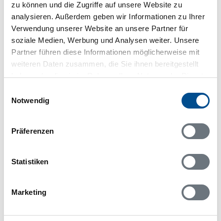
71491 Kopparberg
zu können und die Zugriffe auf unsere Website zu
analysieren. Außerdem geben wir Informationen zu Ihrer
Verwendung unserer Website an unsere Partner für
soziale Medien, Werbung und Analysen weiter. Unsere
Partner führen diese Informationen möglicherweise mit
In Ihrem Browser scheint ein
weiteren Daten zusammen, die Sie ihnen bereitgestellt
Skriptblocker/AdBlocker aktiviert zu sein!
haben oder die sie im Rahmen Ihrer Nutzung der Dienste
Das Bereitstellen und Ausführen einiger
gesammelt haben.
Einwilligungsauswahl
Funktionen wird dadurch auf dieser Seite
Notwendig
verhindert. Um die Funktionen nutzen zu können,
deaktivieren Sie bitte den Blocker für diese Seite
oder setzen sie auf Ihre Whitelist.
Präferenzen
Hinweis:
Nachdem Sie Ihre Erlaubnis gegeben
haben, können Sie weiterhin selbst bestimmen,
Statistiken
welche Funktionen genutzt werden sollen.
Marketing
Belegungskalender