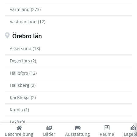
Värmland (273)
Västmanland (12)
Örebro län
Askersund (13)
Degerfors (2)
Hällefors (12)
Hallsberg (2)
Karlskoga (2)
Kumla (1)
Laxå (9)
Lekeberg (1)
Beschreibung
Bilder
Ausstattung
Räume
Lagep