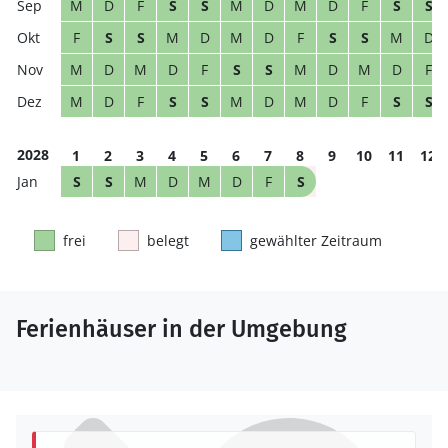
M
D
F
S
S
M
D
M
D
F
S
S
F
S
S
M
D
M
D
F
S
S
M
D
M
D
M
D
F
S
S
M
D
M
D
F
M
D
F
S
S
M
D
M
D
F
S
S
2028
1
2
3
4
5
6
7
8
9
10
11
12
S
S
M
D
M
D
F
S
frei
belegt
gewählter Zeitraum
Ferienhäuser in der Umgebung