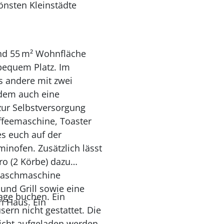
önsten Kleinstädte
nd 55 m² Wohnfläche
bequem Platz. Im
s andere mit zwei
n dem auch eine
 zur Selbstversorgung
affeemaschine, Toaster
s euch auf der
inofen. Zusätzlich lässt
ro (2 Körbe) dazu
Waschmaschine
und Grill sowie eine
age buchen. Ein
m Haus. Ein
ern nicht gestattet. Die
nicht aufgeladen werden.