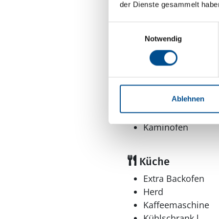
der Dienste gesammelt habe
Anzahl Haustiere 
Anzahl Personen: 
Einwilligungsauswahl
Baujahr: 1976
Notwendig
Grundstücksfläche
Nichtraucher
Verbrauch inklusi
Wohnfläche: 55 m
Ablehnen
Wohnbereich
Kaminofen
Küche
Extra Backofen
Herd
Kaffeemaschine
Kühlschrank l