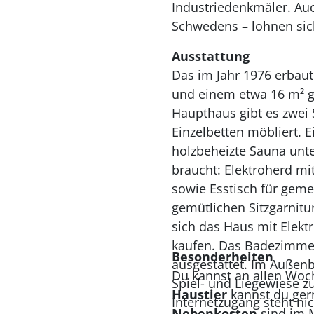
Industriedenkmäler. Auc
Schwedens – lohnen sic
Ausstattung
Das im Jahr 1976 erbau
und einem etwa 16 m² g
Haupthaus gibt es zwei 
Einzelbetten möbliert. E
holzbeheizte Sauna unter
braucht: Elektroherd mi
sowie Esstisch für gem
gemütlichen Sitzgarnitu
sich das Haus mit Elekt
kaufen. Das Badezimme
Besonderheiten
ausgestattet. Im Außenb
Du kannst an allen Wo
Spiel- und Liegewiese zu
Haustier
kannst du ger
Internetzugang steht ni
Nebenkosten
sind im 