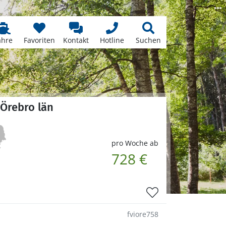
ähre
Favoriten
Kontakt
Hotline
Suchen
 Örebro län
pro Woche ab
728 €
fviore758