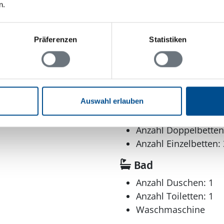
n.
maximal: 1
5
Präferenzen
Statistiken
: 2.200 m²
ve
²
Auswahl erlauben
Schlafbereich
Anzahl Doppelbetten
Anzahl Einzelbetten: 
Bad
Anzahl Duschen: 1
Anzahl Toiletten: 1
Waschmaschine