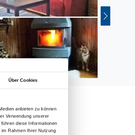
Über Cookies
 Medien anbieten zu können
hrer Verwendung unserer
 führen diese Informationen
000 m
ie im Rahmen Ihrer Nutzung
 m