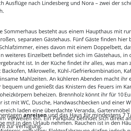
h Ausflüge nach Lindesberg und Nora – zwei der sch
h.
te Sommerhaus besteht aus einem Haupthaus mit ru
roßen, separaten Gästehaus. Fünf Gäste finden hier 
Schlafzimmer, eines davon mit einem Doppelbett, da
in weiteres Einzelbett befindet sich im Gästehaus, i
gebracht ist. In der Küche findet ihr alles, was man
t Backofen, Mikrowelle, Kühl-/Gefrierkombination, K
einsame Mahlzeiten. An kühleren Abenden macht ihr e
r bequem und genießt das Knistern des Feuers im Kam
roheizkörpern beheizen. Brennholz könnt ihr für 10 Eu
r ist mit WC, Dusche, Handwaschbecken und einer 
ereich laden eine überdachte Veranda, Gartenmöbel 
chentagen
anreisen
und das Haus für mindestens 7 T
m Verweilen ein. Ein Parkplatz befindet sich direkt a
ne mit in den Urlaub nehmen. Rauchen ist in den Häus
cht zur Verfügung.
Mietpreis enthalten; Elektrofahrzeuge dürfen jedoch 