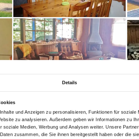
Details
Cookies
nhalte und Anzeigen zu personalisieren, Funktionen für soziale
Entfernungen
Website zu analysieren. Außerdem geben wir Informationen zu I
r soziale Medien, Werbung und Analysen weiter. Unsere Partner
Abstand Einkauf: 3.
 Daten zusammen, die Sie ihnen bereitgestellt haben oder die s
maximal: 1
Abstand Strand: 100