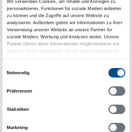
Wir verwenden Cookies, um Inhalte und Anzeigen zu
personalisieren, Funktionen für soziale Medien anbieten
zu können und die Zugriffe auf unsere Website zu
analysieren. Außerdem geben wir Informationen zu Ihrer
Verwendung unserer Website an unsere Partner für
soziale Medien, Werbung und Analysen weiter. Unsere
Partner führen diese Informationen möglicherweise mit
weiteren Daten zusammen, die Sie ihnen bereitgestellt
Lageplan
haben oder die sie im Rahmen Ihrer Nutzung der Dienste
gesammelt haben.
Einwilligungsauswahl
Adresse
Notwendig
Ferienhaus S41962
Semestervägen 20 Villavagn 353
Präferenzen
386 93 Färjestaden
Statistiken
Marketing
In Ihrem Browser scheint ein