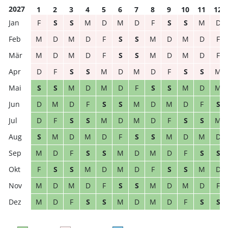
2027
1
2
3
4
5
6
7
8
9
10
11
12
F
S
S
M
D
M
D
F
S
S
M
D
M
D
M
D
F
S
S
M
D
M
D
F
M
D
M
D
F
S
S
M
D
M
D
F
D
F
S
S
M
D
M
D
F
S
S
M
S
S
M
D
M
D
F
S
S
M
D
M
D
M
D
F
S
S
M
D
M
D
F
S
D
F
S
S
M
D
M
D
F
S
S
M
S
M
D
M
D
F
S
S
M
D
M
D
M
D
F
S
S
M
D
M
D
F
S
S
F
S
S
M
D
M
D
F
S
S
M
D
M
D
M
D
F
S
S
M
D
M
D
F
M
D
F
S
S
M
D
M
D
F
S
S