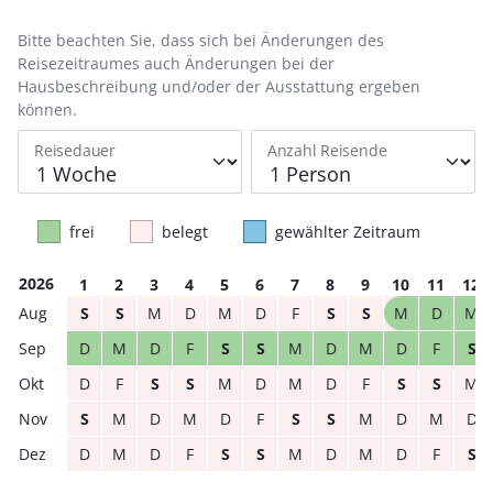
Bitte beachten Sie, dass sich bei Änderungen des
Reisezeitraumes auch Änderungen bei der
Hausbeschreibung und/oder der Ausstattung ergeben
können.
Reisedauer
Anzahl Reisende
frei
belegt
gewählter Zeitraum
2026
1
2
3
4
5
6
7
8
9
10
11
12
S
S
M
D
M
D
F
S
S
M
D
M
D
M
D
F
S
S
M
D
M
D
F
S
D
F
S
S
M
D
M
D
F
S
S
M
S
M
D
M
D
F
S
S
M
D
M
D
D
M
D
F
S
S
M
D
M
D
F
S