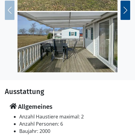
zudem das UNESCO-Welterbe Südöland mit seinen
weiten Alvar-Landschaften, Windmühlen und
Gutshöfen oder besuchen Sie das nahegelegene
Schloss Borgholm und die königliche Sommerresidenz
Solliden.
Ausstattung
Allgemeines
Anzahl Haustiere maximal: 2
Anzahl Personen: 6
Baujahr: 2000