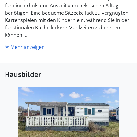
für eine erholsame Auszeit vom hektischen Alltag
benötigen. Eine bequeme Sitzecke lädt zu vergnügten
Kartenspielen mit den Kindern ein, während Sie in der
funktionalen Küche leckere Mahlzeiten zubereiten
können.
Mehr anzeigen
Frühstücken Sie bei warmem Wetter auf der Terrasse
und genießen Sie den schönen Blick bis hin zum Meer.
Entspannen Sie sich mit einem guten Buch, während
die Kinder den Spielplatz für sich entdecken, und
Hausbilder
verbringen Sie die Abende bei einem gemütlichen
Grillessen.
Der Strand liegt direkt vor Ihrer Haustür und lädt zu
ruhigen Badestunden im flachen Wasser des
Kalmarsunds ein. Im nahen Stadtzentrum von
Färjestaden finden nette Restaurants, Geschäfte und
verschiedene Unterhaltungsangebote. Erkunden Sie