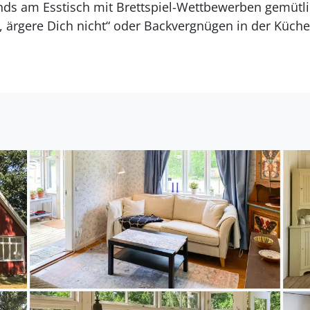
ds am Esstisch mit Brettspiel-Wettbewerben gemütlich.
 ärgere Dich nicht“ oder Backvergnügen in der Küche? 
 im Alltag nie kommen.
 dass man es von jeder Stelle auf der Insel mit dem F
en und besuchen Sie Ölands Djur- och Nöjespark, di
von Gråborg und Lenstad Borg. Vergessen Sie es eben
steinfläche und Heidelandschaft Stora Alvaret zu erf
örbylångadalen ist eines der fruchtbarsten Anbauge
tt.