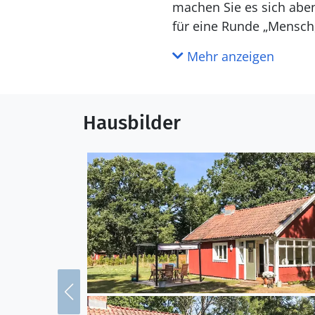
machen Sie es sich aben
für eine Runde „Mensch,
die Dinge, zu denen Sie
Mehr anzeigen
Die Insel ist so schmal,
Erkunden Sie Färjestad
Hausbilder
Lerkaka und die Ruinen 
Welterbe gehörende Kalk
auch sehenswert. Das M
Tal war früher ein Seebe