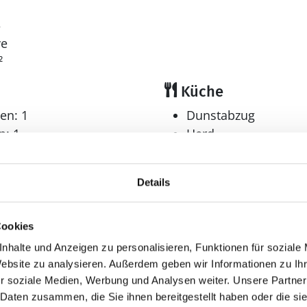
3
ve
²
Küche
en: 1
Dunstabzug
n: 1
Herd
er: 2
Elektroherd mit Backofen
Kaffeemaschine
Details
Kühlschrank
Mikrowelle
Tiefkühler: 5 l
Cookies
Gefrierfach
nhalte und Anzeigen zu personalisieren, Funktionen für soziale
Multimedia
Website zu analysieren. Außerdem geben wir Informationen zu I
r soziale Medien, Werbung und Analysen weiter. Unsere Partner
Internet
 Daten zusammen, die Sie ihnen bereitgestellt haben oder die s
WLAN