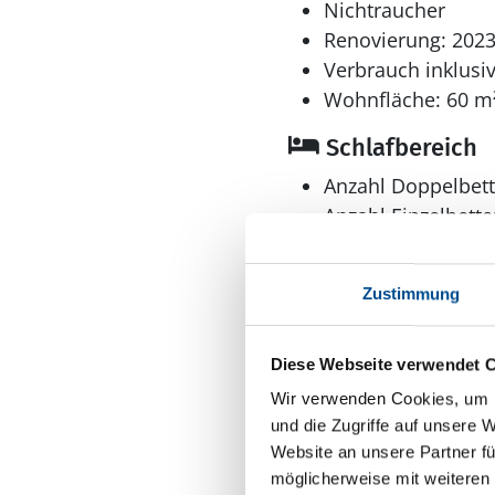
Nichtraucher
Renovierung: 202
Verbrauch inklusi
Wohnfläche: 60 m
Schlafbereich
Anzahl Doppelbett
Anzahl Einzelbette
Anzahl Schlafzimm
Zustimmung
Diese Webseite verwendet 
Wir verwenden Cookies, um I
Bad
und die Zugriffe auf unsere 
Website an unsere Partner fü
Anzahl Duschen: 1
möglicherweise mit weiteren