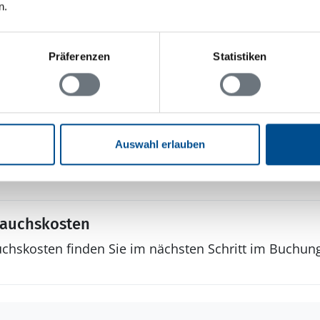
r: 1
n.
Präferenzen
Statistiken
Sonstiges
Anglerfreundlich
Filetierplatz im Freien
Auswahl erlauben
Haustyp
Ferienhaus
rauchskosten
uchskosten finden Sie im nächsten Schritt im Buchun