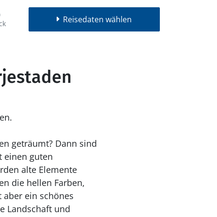
Reisedaten wählen
ck
rjestaden
en.
en geträumt? Dann sind
t einen guten
rden alte Elemente
n die hellen Farben,
t aber ein schönes
re Landschaft und