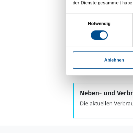
Anzahl Badezimme
der Dienste gesammelt habe
Anzahl Toiletten: 1
Dusche
Einwilligungsauswahl
Notwendig
Waschmaschine
Aussenbereich
Gartenmöbel
Grill
Ablehnen
Terrasse: 1
Neben- und Verb
Die aktuellen Verbra