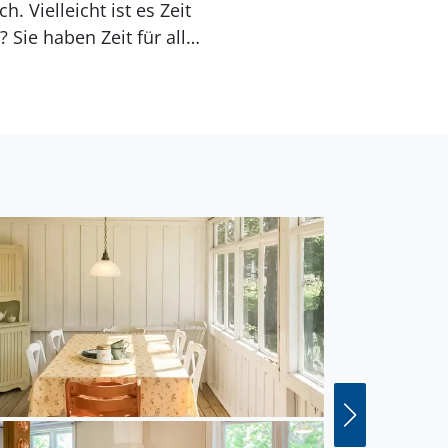
 Vielleicht ist es Zeit
Sie haben Zeit für all
ahrrad zum Meer schafft!
e Windmühlen von
so nicht, die weite zum
orschen. Mörbylånga ist
biete Schwedens. Das