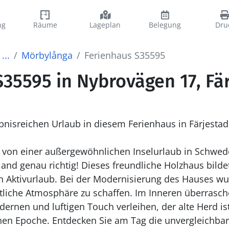
ng
Räume
Lageplan
Belegung
Dru
...
Mörbylånga
Ferienhaus S35595
S35595 in Nybrovägen 17, Fä
bnisreichen Urlaub in diesem Ferienhaus in Färjestad
von einer außergewöhnlichen Inselurlaub in Schwed
land genau richtig! Dieses freundliche Holzhaus bilde
n Aktivurlaub. Bei der Modernisierung des Hauses wu
liche Atmosphäre zu schaffen. Im Inneren überrasche
rnen und luftigen Touch verleihen, der alte Herd is
nen Epoche. Entdecken Sie am Tag die unvergleichba