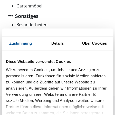
Gartenmöbel
Sonstiges
Besonderheiten
Energiesparhaus
Wärmepumpe
Luft-Wasser
Zustimmung
Details
Über Cookies
Neben- und Verbrauchskosten
Diese Webseite verwendet Cookies
Wir verwenden Cookies, um Inhalte und Anzeigen zu
Die aktuellen Verbrauchskosten finden Sie im
personalisieren, Funktionen für soziale Medien anbieten
nächsten Schritt im Buchungsformular.
zu können und die Zugriffe auf unsere Website zu
analysieren. Außerdem geben wir Informationen zu Ihrer
Verwendung unserer Website an unsere Partner für
soziale Medien, Werbung und Analysen weiter. Unsere
Raumaufteilung
Partner führen diese Informationen möglicherweise mit
weiteren Daten zusammen, die Sie ihnen bereitgestellt