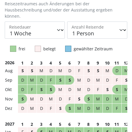
Reisezeitraumes auch Änderungen bei der
Hausbeschreibung und/oder der Ausstattung ergeben
können.
Reisedauer
Anzahl Reisende
frei
belegt
gewählter Zeitraum
2026
1
2
3
4
5
6
7
8
9
10
11
12
S
S
M
D
M
D
F
S
S
M
D
M
D
M
D
F
S
S
M
D
M
D
F
S
D
F
S
S
M
D
M
D
F
S
S
M
S
M
D
M
D
F
S
S
M
D
M
D
D
M
D
F
S
S
M
D
M
D
F
S
2027
1
2
3
4
5
6
7
8
9
10
11
12
F
S
S
M
D
M
D
F
S
S
M
D