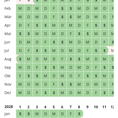
M
D
M
D
F
S
S
M
D
M
D
F
M
D
M
D
F
S
S
M
D
M
D
F
D
F
S
S
M
D
M
D
F
S
S
M
S
S
M
D
M
D
F
S
S
M
D
M
D
M
D
F
S
S
M
D
M
D
F
S
D
F
S
S
M
D
M
D
F
S
S
M
S
M
D
M
D
F
S
S
M
D
M
D
M
D
F
S
S
M
D
M
D
F
S
S
F
S
S
M
D
M
D
F
S
S
M
D
M
D
M
D
F
S
S
M
D
M
D
F
M
D
F
S
S
M
D
M
D
F
S
S
2028
1
2
3
4
5
6
7
8
9
10
11
12
S
S
M
D
M
D
F
S