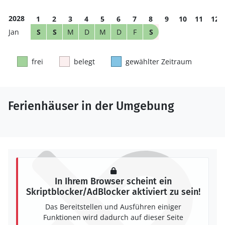
2028
1
2
3
4
5
6
7
8
9
10
11
12
S
S
M
D
M
D
F
S
frei
belegt
gewählter Zeitraum
Ferienhäuser in der Umgebung
In Ihrem Browser scheint ein
Skriptblocker/AdBlocker aktiviert zu sein!
Das Bereitstellen und Ausführen einiger
Funktionen wird dadurch auf dieser Seite