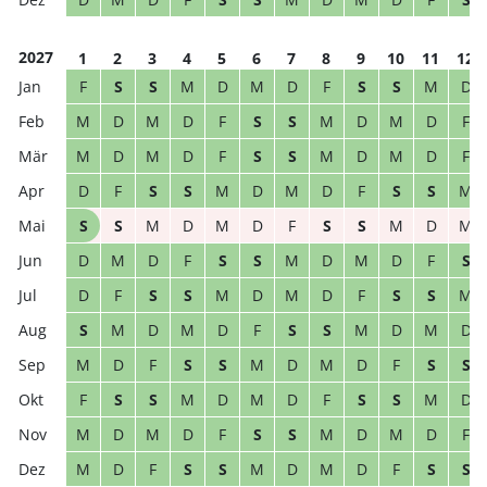
2027
1
2
3
4
5
6
7
8
9
10
11
12
F
S
S
M
D
M
D
F
S
S
M
D
M
D
M
D
F
S
S
M
D
M
D
F
M
D
M
D
F
S
S
M
D
M
D
F
D
F
S
S
M
D
M
D
F
S
S
M
S
S
M
D
M
D
F
S
S
M
D
M
D
M
D
F
S
S
M
D
M
D
F
S
D
F
S
S
M
D
M
D
F
S
S
M
S
M
D
M
D
F
S
S
M
D
M
D
M
D
F
S
S
M
D
M
D
F
S
S
F
S
S
M
D
M
D
F
S
S
M
D
M
D
M
D
F
S
S
M
D
M
D
F
M
D
F
S
S
M
D
M
D
F
S
S