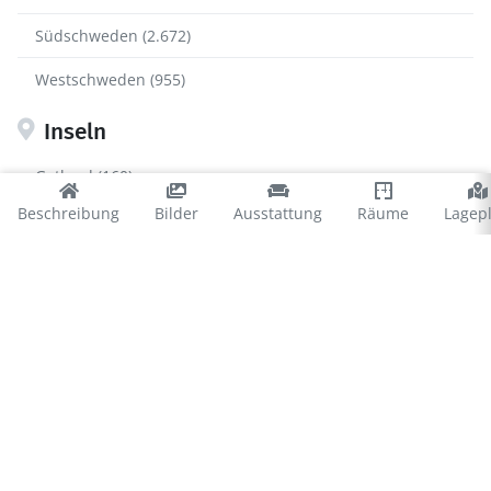
Südschweden (2.672)
Westschweden (955)
Inseln
Gotland (160)
Beschreibung
Bilder
Ausstattung
Räume
Lagep
Öland (291)
Öland
Borgholm (233)
Mörbylånga (100)
© 2026 Ferienhausvermittlung Kröger+Rehn GmbH
Impressum
Datenschutz
Cookies
∴