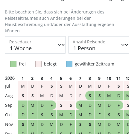
Bitte beachten Sie, dass sich bei Änderungen des
Reisezeitraumes auch Änderungen bei der
Hausbeschreibung und/oder der Ausstattung ergeben
können.
Reisedauer
Anzahl Reisende
frei
belegt
gewählter Zeitraum
2026
1
2
3
4
5
6
7
8
9
10
11
12
M
D
F
S
S
M
D
M
D
F
S
S
S
S
M
D
M
D
F
S
S
M
D
M
D
M
D
F
S
S
M
D
M
D
F
S
D
F
S
S
M
D
M
D
F
S
S
M
S
M
D
M
D
F
S
S
M
D
M
D
D
M
D
F
S
S
M
D
M
D
F
S