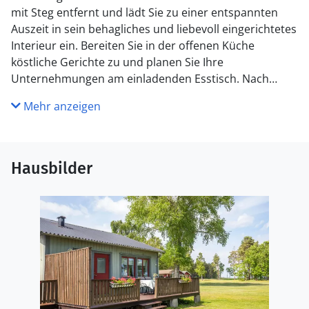
mit Steg entfernt und lädt Sie zu einer entspannten
Auszeit in sein behagliches und liebevoll eingerichtetes
Interieur ein. Bereiten Sie in der offenen Küche
köstliche Gerichte zu und planen Sie Ihre
Unternehmungen am einladenden Esstisch. Nach
einem erlebnisreichen Tag in der Natur können Sie es
Mehr anzeigen
sich für einen fröhlichen Spieleabend oder ruhige
Lesestunden auf dem Sofa gemütlich machen.
Spazieren Sie für erfrischende Bäder zum Strand und
Hausbilder
genießen Sie morgens ein ausgiebiges Frühstück auf
der Veranda. Lassen Sie Ihre Kinder beim Spielen auf
dem weitläufigen, gemeinsamen Grundstück neue
Freundschaften knüpfen und führen Sie nette
Gespräche am Grill.
Versuchen Sie Ihr Glück beim Angeln, unternehmen Sie
ausgedehnte Wanderungen und pflücken Sie im