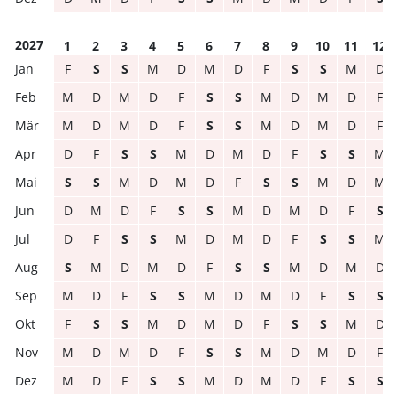
2027
1
2
3
4
5
6
7
8
9
10
11
12
F
S
S
M
D
M
D
F
S
S
M
D
M
D
M
D
F
S
S
M
D
M
D
F
M
D
M
D
F
S
S
M
D
M
D
F
D
F
S
S
M
D
M
D
F
S
S
M
S
S
M
D
M
D
F
S
S
M
D
M
D
M
D
F
S
S
M
D
M
D
F
S
D
F
S
S
M
D
M
D
F
S
S
M
S
M
D
M
D
F
S
S
M
D
M
D
M
D
F
S
S
M
D
M
D
F
S
S
F
S
S
M
D
M
D
F
S
S
M
D
M
D
M
D
F
S
S
M
D
M
D
F
M
D
F
S
S
M
D
M
D
F
S
S