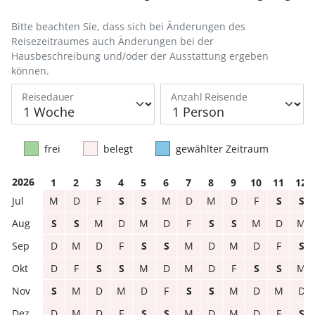
Bitte beachten Sie, dass sich bei Änderungen des
Reisezeitraumes auch Änderungen bei der
Hausbeschreibung und/oder der Ausstattung ergeben
können.
Reisedauer
Anzahl Reisende
frei
belegt
gewählter Zeitraum
2026
1
2
3
4
5
6
7
8
9
10
11
12
M
D
F
S
S
M
D
M
D
F
S
S
S
S
M
D
M
D
F
S
S
M
D
M
D
M
D
F
S
S
M
D
M
D
F
S
D
F
S
S
M
D
M
D
F
S
S
M
S
M
D
M
D
F
S
S
M
D
M
D
D
M
D
F
S
S
M
D
M
D
F
S