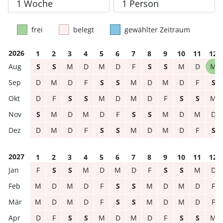
frei
belegt
gewählter Zeitraum
2026
1
2
3
4
5
6
7
8
9
10
11
12
S
S
M
D
M
D
F
S
S
M
D
M
D
M
D
F
S
S
M
D
M
D
F
S
D
F
S
S
M
D
M
D
F
S
S
M
S
M
D
M
D
F
S
S
M
D
M
D
D
M
D
F
S
S
M
D
M
D
F
S
2027
1
2
3
4
5
6
7
8
9
10
11
12
F
S
S
M
D
M
D
F
S
S
M
D
M
D
M
D
F
S
S
M
D
M
D
F
M
D
M
D
F
S
S
M
D
M
D
F
D
F
S
S
M
D
M
D
F
S
S
M