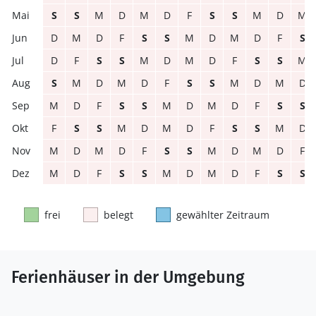
S
S
M
D
M
D
F
S
S
M
D
M
D
M
D
F
S
S
M
D
M
D
F
S
D
F
S
S
M
D
M
D
F
S
S
M
S
M
D
M
D
F
S
S
M
D
M
D
M
D
F
S
S
M
D
M
D
F
S
S
F
S
S
M
D
M
D
F
S
S
M
D
M
D
M
D
F
S
S
M
D
M
D
F
M
D
F
S
S
M
D
M
D
F
S
S
frei
belegt
gewählter Zeitraum
Ferienhäuser in der Umgebung