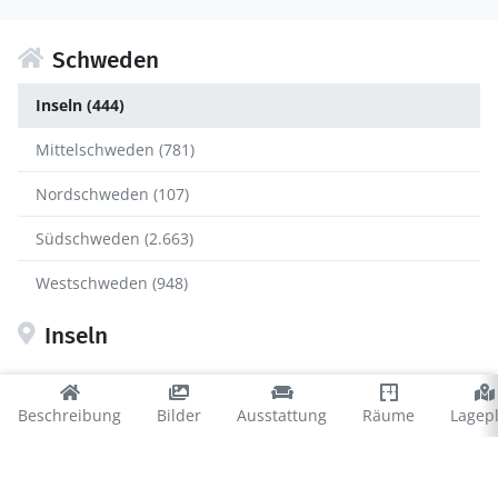
Schweden
Inseln (444)
Mittelschweden (781)
Nordschweden (107)
Südschweden (2.663)
Westschweden (948)
Inseln
Gotland (155)
Beschreibung
Bilder
Ausstattung
Räume
Lagep
Öland (289)
Öland