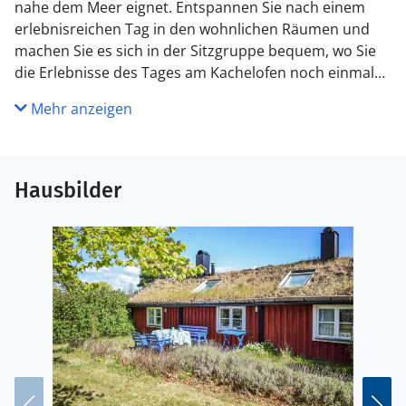
nahe dem Meer eignet. Entspannen Sie nach einem
erlebnisreichen Tag in den wohnlichen Räumen und
machen Sie es sich in der Sitzgruppe bequem, wo Sie
die Erlebnisse des Tages am Kachelofen noch einmal
Revue passieren lassen können.
Mehr anzeigen
Genießen Sie die Sonne und die Ruhe auf der Terrasse,
hier können Sie auch die wunderbar langen
Sommerabende verbringen.
Hausbilder
Entdecken Sie idyllische Sandstrände, an denen Sie
entspannt sonnenbaden, schwimmen oder
Strandspaziergänge genießen können, etwa in
Köpingsvik. Für Wassersportbegeisterte gibt es in der
Umgebung zahlreiche Möglichkeiten zum Segeln,
Kajakfahren oder Angeln. Erkunden Sie die reizvollen
Rad- und Wanderwege, die Sie durch grüne Wälder,
malerische Wiesen und entlang der Ostseeküste
führen. Nutzen Sie die Gelegenheit und besuchen Sie