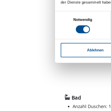
Grundstücksfläche
der Dienste gesammelt habe
Gemeinsamer Grundst
Nichtraucher
Einwilligungsauswahl
Notwendig
Verbrauch inklusi
Wohnfläche: 43 m
Schlafbereich
Anzahl Einzelbette
Ablehnen
Anzahl Etagenbette
Bad
Anzahl Duschen: 1