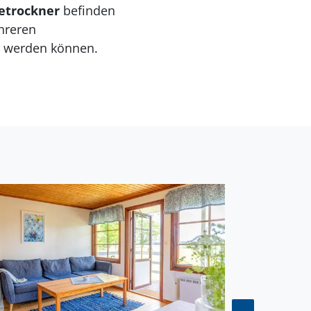
etrockner
befinden
hreren
t werden können.