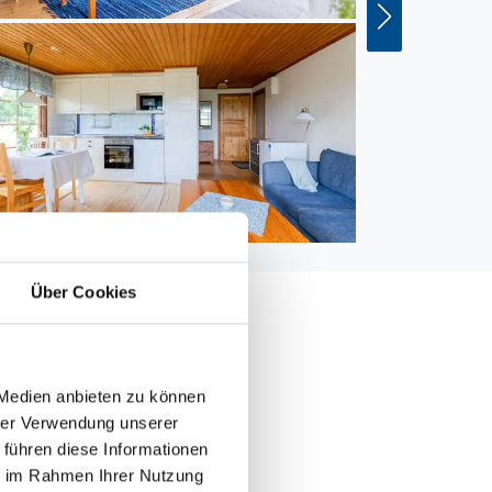
Über Cookies
 Medien anbieten zu können
000 m
hrer Verwendung unserer
 m
 führen diese Informationen
ie im Rahmen Ihrer Nutzung