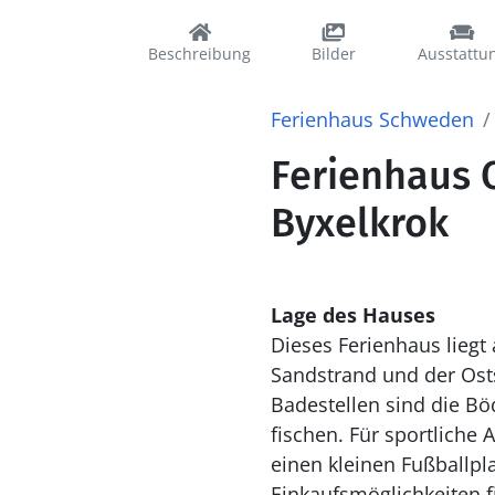
Beschreibung
Bilder
Ausstattu
Ferienhaus Schweden
Ferienhaus 
Byxelkrok
Lage des Hauses
Dieses Ferienhaus liegt
Sandstrand und der Osts
Badestellen sind die B
ö
fischen. F
ü
r sportliche A
einen kleinen Fu
ß
ballpla
Einkaufsm
ö
glichkeiten 