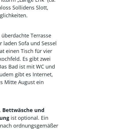
oss Sollidens Slott,
lichkeiten.
e
ü
berdachte Terrasse
 laden Sofa und Sessel
t einen Tisch f
ü
r vier
kochfeld. Es gibt zwei
Das Bad ist mit WC und
udem gibt es Internet,
 Mitte August ein
.
Bettwäsche und
gung
ist optional. Ein
 nach ordnungsgemäßer