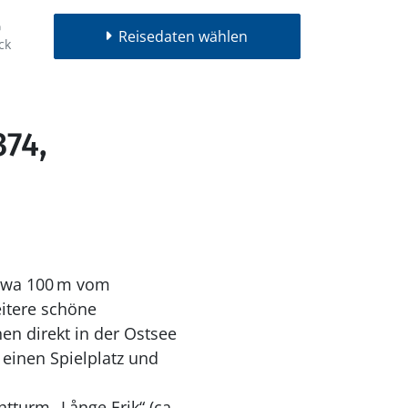
Reisedaten wählen
ck
374,
twa 100
m vom
itere sch
ö
ne
en direkt in der Ostsee
 einen Spielplatz und
chtturm
„
L
å
nge Erik
“
(ca.