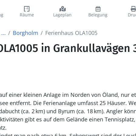
ng
Räume
Lageplan
Belegung
Dru
...
Borgholm
Ferienhaus OLA1005
OLA1005 in Grankullavägen 
 auf einer kleinen Anlage im Norden von Öland, nur e
ee entfernt. Die Ferienanlage umfasst 25 H
ä
user. We
dabucht (ca. 2
km) und Byrum (ca. 18
km). Angler k
ö
nn
ktivit
ä
ten gibt es auf dem Gel
ä
nde einen Tennisplatz,
tz.
findet man nach etwa 6
km. Sehenswert sind der Leu