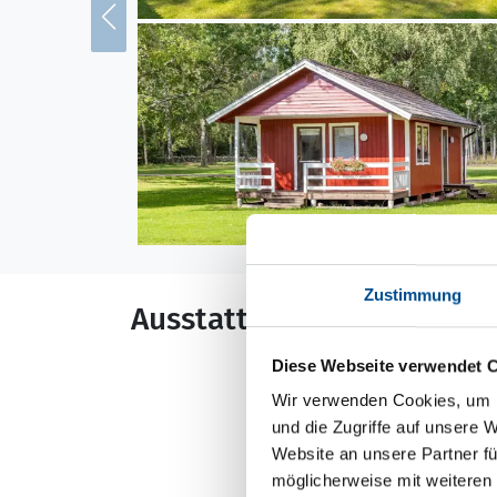
Zustimmung
Ausstattung
Diese Webseite verwendet 
Allgemeines
Wir verwenden Cookies, um I
Anzahl Personen: 
und die Zugriffe auf unsere 
Baujahr: 1970
Website an unsere Partner fü
Boot
möglicherweise mit weiteren