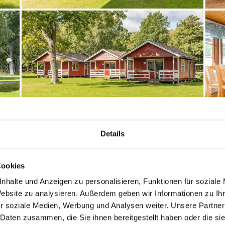
Details
Cookies
Entfernungen
nhalte und Anzeigen zu personalisieren, Funktionen für soziale
4
Abstand Einkauf: 6.
Website zu analysieren. Außerdem geben wir Informationen zu I
Abstand Strand: 100
r soziale Medien, Werbung und Analysen weiter. Unsere Partner
 Daten zusammen, die Sie ihnen bereitgestellt haben oder die s