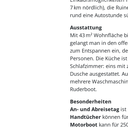
7
km n
ö
rdlich), die Rui
rund eine Autostunde sü
Ausstattung
Mit 43
m
²
Wohnfl
ä
che bi
gelangt man in den off
zum Entspannen ein, der
Personen. Die K
ü
che ist
Schlafzimmer: eins mit 
Dusche ausgestattet. Au
mehrere Waschmaschinen
Ruderboot.
Besonderheiten
An- und Abreisetag
is
Handtücher
können für
Motorboot
kann für 25