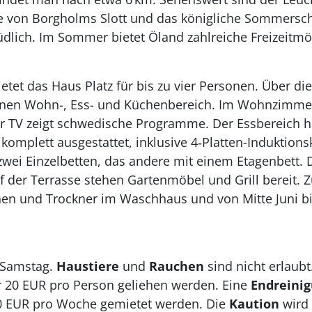
ne von Borgholms Slott und das königliche Sommerschl
dlich. Im Sommer bietet Öland zahlreiche Freizeitmög
etet das Haus Platz f
ü
r bis zu vier Personen.
Ü
ber di
enen Wohn-, Ess- und K
ü
chenbereich. Im Wohnzimmer
 TV zeigt schwedische Programme. Der Essbereich ha
 komplett ausgestattet, inklusive 4‑Platten-Induktions
zwei Einzelbetten, das andere mit einem Etagenbett. 
f der Terrasse stehen Gartenmöbel und Grill bereit. Z
 und Trockner im Waschhaus und von Mitte Juni bis
t Samstag.
Haustiere
und
Rauchen
sind nicht erlaubt
 20 EUR pro Person geliehen werden. Eine
Endreini
0 EUR pro Woche gemietet werden. Die
Kaution
wird