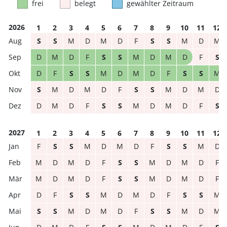
frei
belegt
gewählter Zeitraum
2026
1
2
3
4
5
6
7
8
9
10
11
12
S
S
M
D
M
D
F
S
S
M
D
M
D
M
D
F
S
S
M
D
M
D
F
S
D
F
S
S
M
D
M
D
F
S
S
M
S
M
D
M
D
F
S
S
M
D
M
D
D
M
D
F
S
S
M
D
M
D
F
S
2027
1
2
3
4
5
6
7
8
9
10
11
12
F
S
S
M
D
M
D
F
S
S
M
D
M
D
M
D
F
S
S
M
D
M
D
F
M
D
M
D
F
S
S
M
D
M
D
F
D
F
S
S
M
D
M
D
F
S
S
M
S
S
M
D
M
D
F
S
S
M
D
M