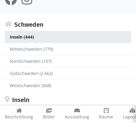
Schweden
Inseln (444)
Mittelschweden (779)
Nordschweden (107)
Südschweden (2.662)
Westschweden (948)
Inseln
Gotland (155)
Beschreibung
Bilder
Ausstattung
Räume
Lagep
Öland (289)