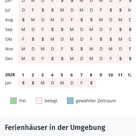
D
M
D
F
S
S
M
D
M
D
F
S
D
F
S
S
M
D
M
D
F
S
S
M
S
M
D
M
D
F
S
S
M
D
M
D
M
D
F
S
S
M
D
M
D
F
S
S
F
S
S
M
D
M
D
F
S
S
M
D
M
D
M
D
F
S
S
M
D
M
D
F
M
D
F
S
S
M
D
M
D
F
S
S
2028
1
2
3
4
5
6
7
8
9
10
11
12
S
S
M
D
M
D
F
S
frei
belegt
gewählter Zeitraum
Ferienhäuser in der Umgebung