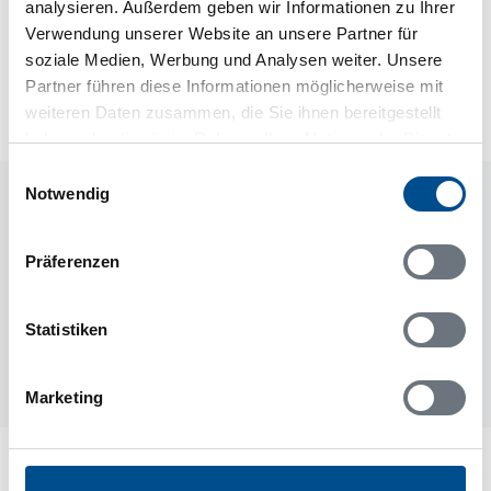
analysieren. Außerdem geben wir Informationen zu Ihrer
Neben- und Verbrauchskosten
Verwendung unserer Website an unsere Partner für
Die aktuellen Verbrauchskosten finden Sie im
soziale Medien, Werbung und Analysen weiter. Unsere
nächsten Schritt im Buchungsformular.
Partner führen diese Informationen möglicherweise mit
weiteren Daten zusammen, die Sie ihnen bereitgestellt
haben oder die sie im Rahmen Ihrer Nutzung der Dienste
gesammelt haben.
Einwilligungsauswahl
Notwendig
Raumaufteilung
Präferenzen
Statistiken
Marketing
Lageplan