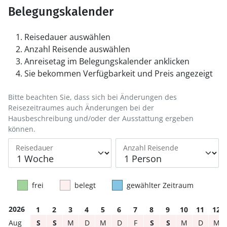
Belegungskalender
Reisedauer auswählen
Anzahl Reisende auswählen
Anreisetag im Belegungskalender anklicken
Sie bekommen Verfügbarkeit und Preis angezeigt
Bitte beachten Sie, dass sich bei Änderungen des
Reisezeitraumes auch Änderungen bei der
Hausbeschreibung und/oder der Ausstattung ergeben
können.
Reisedauer
Anzahl Reisende
frei
belegt
gewählter Zeitraum
2026
1
2
3
4
5
6
7
8
9
10
11
12
S
S
M
D
M
D
F
S
S
M
D
M