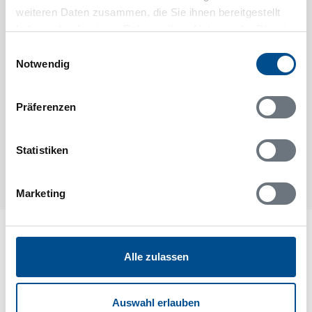
weiteren Daten zusammen, die Sie ihnen bereitgestellt
haben oder die sie im Rahmen Ihrer Nutzung der Dienste
gesammelt haben.
Einwilligungsauswahl
Notwendig
Präferenzen
Statistiken
Marketing
Lageplan
Alle zulassen
Adresse
Ferienhaus 64086
Auswahl erlauben
Skogsbygatan 100