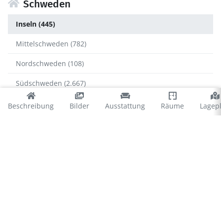
Schweden
Inseln (445)
Mittelschweden (782)
Nordschweden (108)
Südschweden (2.667)
Westschweden (951)
Beschreibung
Bilder
Ausstattung
Räume
Lagep
Inseln
Gotland (156)
Öland (289)
Öland
Borgholm (233)