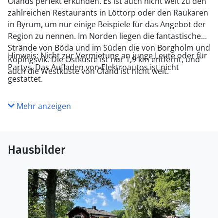
Ölands perfekt erkunden. Es ist auch nicht weit zu den
zahlreichen Restaurants in Löttorp oder den Raukaren
in Byrum, um nur einige Beispiele für das Angebot der
Region zu nennen. Im Norden liegen die fantastischen
Strände von Böda und im Süden die von Borgholm und
Hinweis: Nicht zur Vermietung an junge Leute oder für
Köpingsvik. Die Ostküste ist nur 1,9 km entfernt, und
Partys. Das Aufladen von Elektroautos ist nicht
auch die Westküste von Öland ist nicht weit.
gestattet.
Mehr anzeigen
Hausbilder