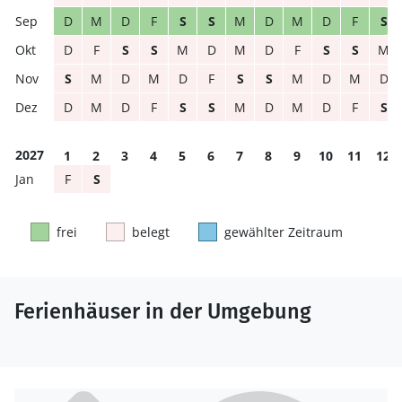
D
M
D
F
S
S
M
D
M
D
F
S
D
F
S
S
M
D
M
D
F
S
S
M
S
M
D
M
D
F
S
S
M
D
M
D
D
M
D
F
S
S
M
D
M
D
F
S
2027
1
2
3
4
5
6
7
8
9
10
11
12
F
S
frei
belegt
gewählter Zeitraum
Ferienhäuser in der Umgebung