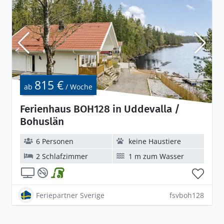
815 €
ab
/ Woche
Ferienhaus BOH128 in Uddevalla /
Bohuslän
6 Personen
keine Haustiere
2 Schlafzimmer
1 m zum Wasser
Feriepartner Sverige
fsvboh128