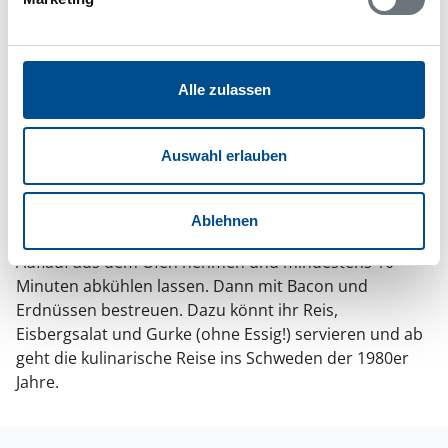
Die Hähnchenbruststücke in einer Auflaufform
verteilen und großzügig mit der
Salatgewürzmischung bestreuen.
Die Bananenviertel mit der Schnittstelle nach oben
Alle zulassen
auf dem Hähnchenfleisch verteilen.
Sahne schlagen und die Chilisauce einrühren.
Auswahl erlauben
Dann auf Hähnchen und Bananen verteilen.
Bei 225 Grad im Ofen backen, bis die Oberseite schön
karamellisiert ist.
Ablehnen
Auflauf aus dem Ofen nehmen und mindestens 10
Minuten abkühlen lassen. Dann mit Bacon und
Erdnüssen bestreuen. Dazu könnt ihr Reis,
Eisbergsalat und Gurke (ohne Essig!) servieren und ab
geht die kulinarische Reise ins Schweden der 1980er
Jahre.