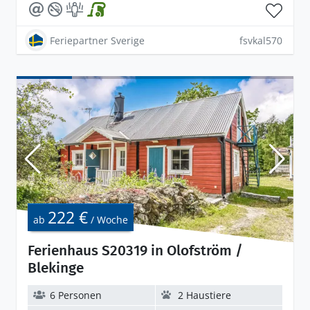
Feriepartner Sverige
fsvkal570
222 €
ab
/ Woche
Ferienhaus S20319 in Olofström /
Blekinge
6 Personen
2 Haustiere