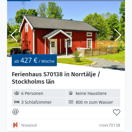
427 €
ab
/ Woche
Ferienhaus S70138 in Norrtälje /
Stockholms län
6 Personen
keine Haustiere
3 Schlafzimmer
800 m zum Wasser
Novasol
novs70138