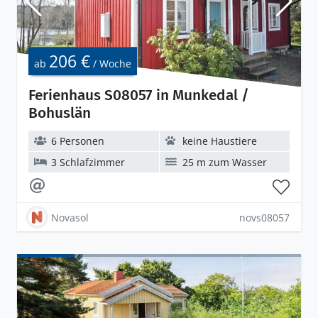
206 €
ab
/ Woche
Ferienhaus S08057 in Munkedal /
Bohuslän
6 Personen
keine Haustiere
3 Schlafzimmer
25 m zum Wasser
Novasol
novs08057