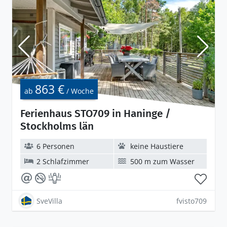
863 €
ab
/ Woche
Ferienhaus STO709 in Haninge /
Stockholms län
6 Personen
keine Haustiere
2 Schlafzimmer
500 m zum Wasser
SveVilla
fvisto709