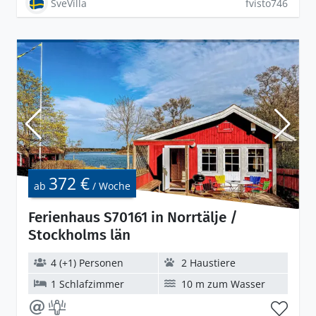
SveVilla
fvisto746
372 €
ab
/ Woche
Ferienhaus S70161 in Norrtälje /
Stockholms län
4 (+1) Personen
2 Haustiere
1 Schlafzimmer
10 m zum Wasser