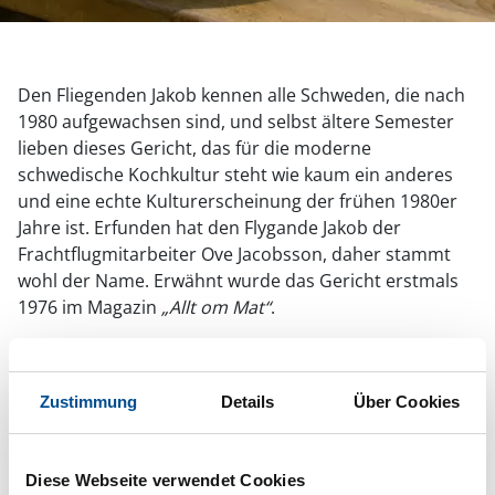
Den Fliegenden Jakob kennen alle Schweden, die nach
1980 aufgewachsen sind, und selbst ältere Semester
lieben dieses Gericht, das für die moderne
schwedische Kochkultur steht wie kaum ein anderes
und eine echte Kulturerscheinung der frühen 1980er
Jahre ist. Erfunden hat den Flygande Jakob der
Frachtflugmitarbeiter Ove Jacobsson, daher stammt
wohl der Name. Erwähnt wurde das Gericht erstmals
1976 im Magazin
„Allt om Mat“
.
Die Kombination aus Hähnchen, Sahne, Chilisauce,
gesalzenen Erdnüssen und Banane ist wirklich etwas
ganz Besonderes – ihr solltet es unbedingt einmal
Zustimmung
Details
Über Cookies
ausprobieren!
Für 4 Personen
Diese Webseite verwendet Cookies