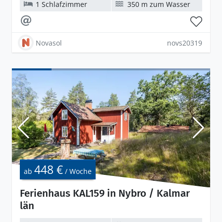
1 Schlafzimmer
350 m zum Wasser
Novasol
novs20319
448 €
ab
/ Woche
Ferienhaus KAL159 in Nybro / Kalmar
län