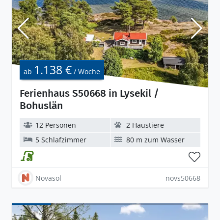
1.138 €
ab
/ Woche
Ferienhaus S50668 in Lysekil /
Bohuslän
12 Personen
2 Haustiere
5 Schlafzimmer
80 m zum Wasser
Novasol
novs50668