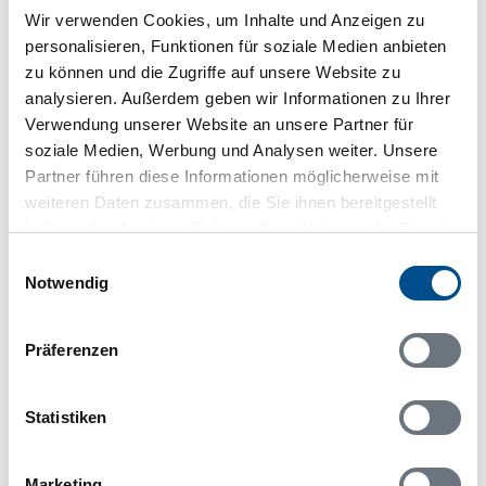
Wir verwenden Cookies, um Inhalte und Anzeigen zu
1 kg Hähnchenbrust oder ein Grillhähnchen
personalisieren, Funktionen für soziale Medien anbieten
150 g Bacon
zu können und die Zugriffe auf unsere Website zu
2 Bananen
analysieren. Außerdem geben wir Informationen zu Ihrer
300 g Sahne
Verwendung unserer Website an unsere Partner für
100 ml Chilisauce
soziale Medien, Werbung und Analysen weiter. Unsere
80 g gesalzene Erdnüsse
Partner führen diese Informationen möglicherweise mit
Salatwürzmischung (tatsächlich: original wird eine
weiteren Daten zusammen, die Sie ihnen bereitgestellt
fertig gekaufte italienische Salatgewürzmischung
haben oder die sie im Rahmen Ihrer Nutzung der Dienste
verwendet)
gesammelt haben.
Einwilligungsauswahl
Und so geht’s:
Notwendig
Hähnchenbrust in mundgerechte Stücke
schneiden, salzen und in Öl goldbraun anbraten
Präferenzen
bzw. Brathähnchen in Stücke teilen.
Bacon in kleine Stücke schneiden und bei mittlerer
Statistiken
Hitze knusprig anbraten. Auf Küchenpapier
abtropfen lassen.
Bananen längs aufschneiden und halbieren.
Marketing