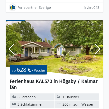
Feriepartner Sverige
fsvkro048
628 €
ab
/ Woche
Ferienhaus KAL570 in Högsby / Kalmar
län
6 Personen
1 Haustier
3 Schlafzimmer
200 m zum Wasser