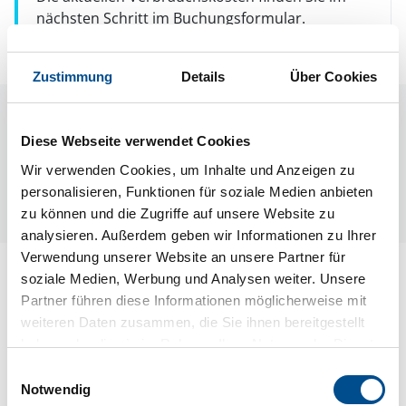
nächsten Schritt im Buchungsformular.
Zustimmung
Details
Über Cookies
Raumaufteilung
Diese Webseite verwendet Cookies
Wir verwenden Cookies, um Inhalte und Anzeigen zu
personalisieren, Funktionen für soziale Medien anbieten
zu können und die Zugriffe auf unsere Website zu
analysieren. Außerdem geben wir Informationen zu Ihrer
Verwendung unserer Website an unsere Partner für
Lageplan
soziale Medien, Werbung und Analysen weiter. Unsere
Partner führen diese Informationen möglicherweise mit
Adresse
weiteren Daten zusammen, die Sie ihnen bereitgestellt
Hausboot S50300
haben oder die sie im Rahmen Ihrer Nutzung der Dienste
Järnmalmsgata 7
gesammelt haben.
Einwilligungsauswahl
Notwendig