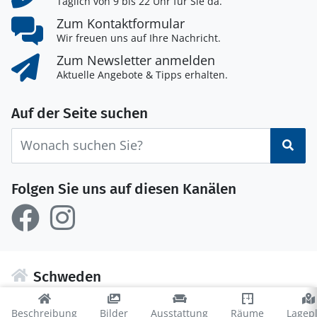
Täglich von 9 bis 22 Uhr für Sie da.
Zum Kontaktformular
Wir freuen uns auf Ihre Nachricht.
Zum Newsletter anmelden
Aktuelle Angebote & Tipps erhalten.
Auf der Seite suchen
Suc
Folgen Sie uns auf diesen Kanälen
Schweden
Inseln (445)
Beschreibung
Bilder
Ausstattung
Räume
Lagep