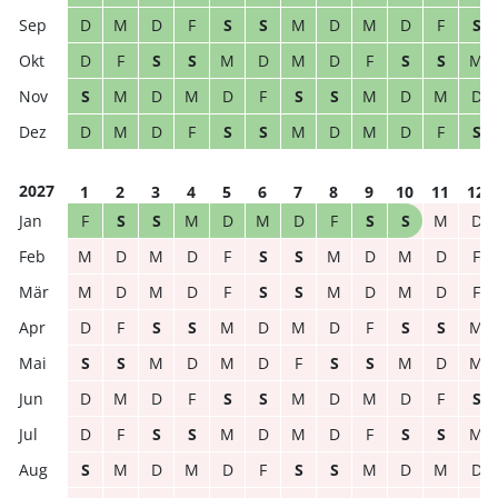
D
M
D
F
S
S
M
D
M
D
F
S
D
F
S
S
M
D
M
D
F
S
S
M
S
M
D
M
D
F
S
S
M
D
M
D
D
M
D
F
S
S
M
D
M
D
F
S
2027
1
2
3
4
5
6
7
8
9
10
11
12
F
S
S
M
D
M
D
F
S
S
M
D
M
D
M
D
F
S
S
M
D
M
D
F
M
D
M
D
F
S
S
M
D
M
D
F
D
F
S
S
M
D
M
D
F
S
S
M
S
S
M
D
M
D
F
S
S
M
D
M
D
M
D
F
S
S
M
D
M
D
F
S
D
F
S
S
M
D
M
D
F
S
S
M
S
M
D
M
D
F
S
S
M
D
M
D