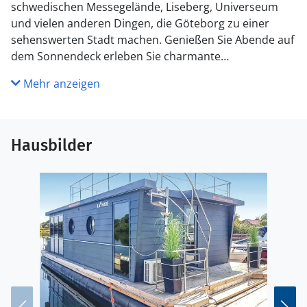
schwedischen Messegelände, Liseberg, Universeum
und vielen anderen Dingen, die Göteborg zu einer
sehenswerten Stadt machen. Genießen Sie Abende auf
dem Sonnendeck erleben Sie charmante
Sonnenuntergänge.
Mehr anzeigen
In Göteborg können Sie auch mehrere schöne Parks
besuchen, wie den Slottsskogen, den Botanischen
Garten oder den Gartenverein. Die Göteborger Oper
Hausbilder
hat auch ein solides Unterhaltungsangebot. In der
Göta können Sie auch die Ostindiefararen Götheborg
besuchen oder mit Paddan Sightseeing machen.