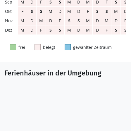
M
D
F
S
S
M
D
M
D
F
S
S
F
S
S
M
D
M
D
F
S
S
M
D
M
D
M
D
F
S
S
M
D
M
D
F
M
D
F
S
S
M
D
M
D
F
S
S
frei
belegt
gewählter Zeitraum
Ferienhäuser in der Umgebung