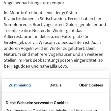
Vogelbeobachtungsturm empor.
Im Moor brütet heute eine der größten
Kranichkolonien in Südschweden. Ferner haben hier
Sumpfohreule, Brachvogelarten, Goldregenpfeifer und
Turmfalke ihre Nester. Im Winter geht das
Adlerrestaurant in Betrieb, ein Futterplatz für
Greifvögel, der via Webcam zu beobachten ist. Auch
anderen Vögeln wird im Winter zugefüttert: Beim
Naturum sind mehrere Vogelhäuser und an weiteren
Stellen im Park Beobachtungsposten eingerichtet, so
bei Hagudden und nahe Lilla Lövö.
Wandern im Nationalpark Store Mosse
Bei rund 40 Kilometern an Wanderwegen verteilen sich
Zustimmung
Details
Über Cookies
die Besucher, wobei die Wege, die am Naturum liegen,
erwartungsgemäß am meisten frequentiert sind. An
den Parkplätzen sollten sich Boxen mit Flyern
Diese Webseite verwendet Cookies
befinden. Wem es im Moor und im Sumpf trotz
Wir verwenden Cookies, um Inhalte und Anzeigen zu