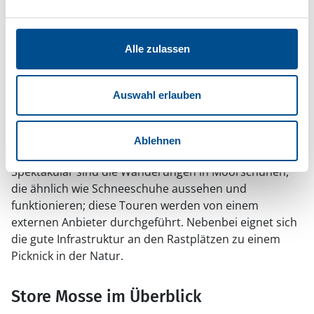
mit reichem Vogelleben.
Rundweg Lilla Lövö, 6 Kilometer, unterwegs viele
Insekten und interessante Flora.
Alle zulassen
Aktivitäten im Nationalpark Store Mosse
Kostenlos ist die Kurzführung durch die aktuelle
Auswahl erlauben
Ausstellung im Naturum. Ferner bietet das
Nationalparkteam zweistündige, geführte
Wanderungen an, die je nach Teilnahmerzahl einen
Ablehnen
niedrigen dreistelligen Kronenbetrag kosten.
Spektakulär sind die Wanderungen in Moorschuhen,
die ähnlich wie Schneeschuhe aussehen und
funktionieren; diese Touren werden von einem
externen Anbieter durchgeführt. Nebenbei eignet sich
die gute Infrastruktur an den Rastplätzen zu einem
Picknick in der Natur.
Store Mosse im Überblick